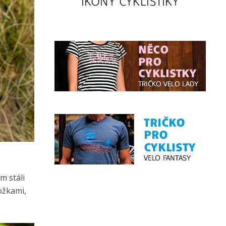
m stáli
ožkami,