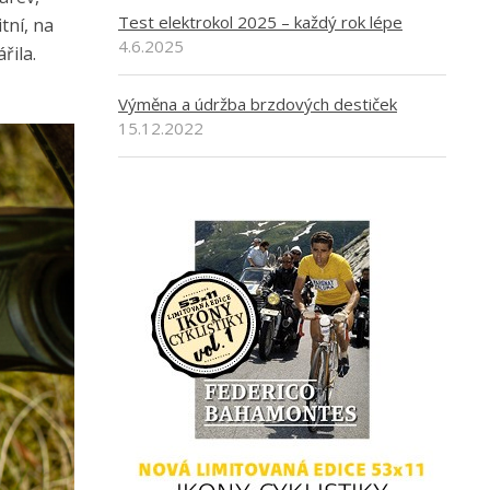
Test elektrokol 2025 – každý rok lépe
tní, na
4.6.2025
řila.
Výměna a údržba brzdových destiček
15.12.2022