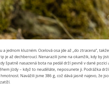
a jednom kluzném. Ocelová osa jde až „do ztracena“, takže 
p je až dechberoucí. Nenarazili jsme na okamžik, kdy by jis
kdy špatně nasazená bota na pedál drží pevně v dané pozici 
hem jízdy – když to neuděláte, neposunete ji. Podrážka drží
hmotnost. Navážili jsme 386 g, což dává jasně najevo, že js
atíží.