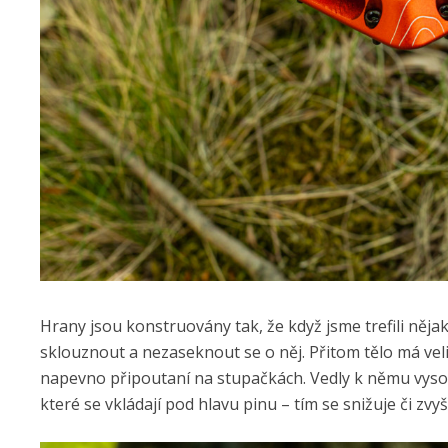
Hrany jsou konstruovány tak, že když jsme trefili něj
sklouznout a nezaseknout se o něj. Přitom tělo má veli
napevno připoutaní na stupačkách. Vedly k němu vysok
které se vkládají pod hlavu pinu – tím se snižuje či zv