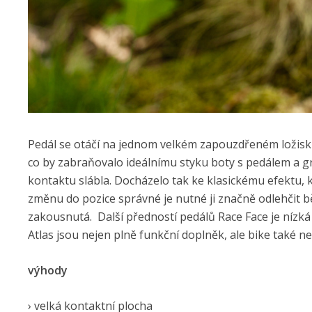
Pedál se otáčí na jednom velkém zapouzdřeném ložisku 
co by zabraňovalo ideálnímu styku boty s pedálem a gri
kontaktu slábla. Docházelo tak ke klasickému efektu, 
změnu do pozice správné je nutné ji značně odlehčit bě
zakousnutá. Další předností pedálů Race Face je nízká 
Atlas jsou nejen plně funkční doplněk, ale bike také nez
výhody
› velká kontaktní plocha