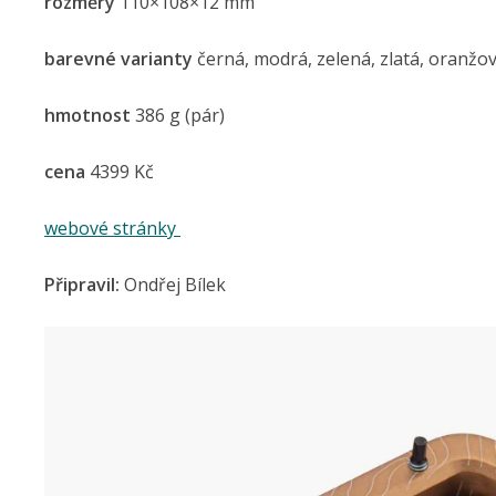
rozměry
110×108×12 mm
barevné varianty
černá, modrá, zelená, zlatá, oranžová
hmotnost
386 g (pár)
cena
4399 Kč
webové stránky
Připravil:
Ondřej Bílek