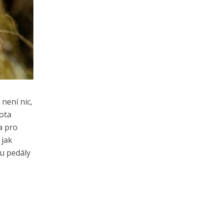
není nic,
tota
a pro
 jak
ou pedály