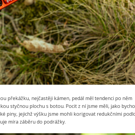
akou překážku, nejčastěji kámen, pedál měl tendenci po něm
kou styčnou plochu s botou. Pocit z ní jsme měli, jako bycho
é piny, jejichž výšku jsme mohli korigovat redukčními podl
yšuje míra záběru do podrážky.