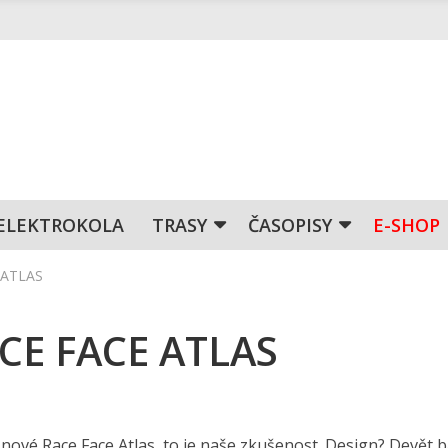
ELEKTROKOLA
TRASY
ČASOPISY
E-SHOP
 ATLAS
ACE FACE ATLAS
ové Race Face Atlas, to je naše zkušenost. Design? Devět b