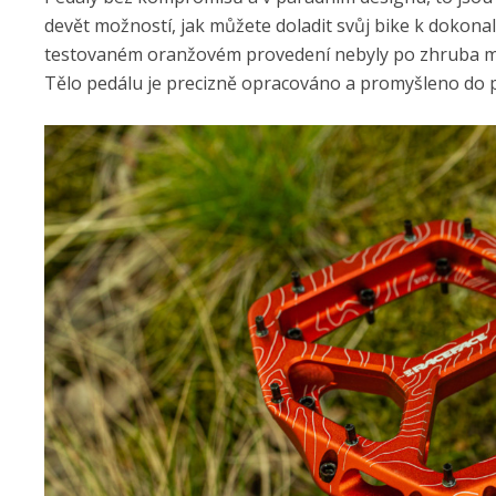
devět možností, jak můžete doladit svůj bike k dokonalo
testovaném oranžovém provedení nebyly po zhruba měsí
Tělo pedálu je precizně opracováno a promyšleno do p