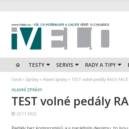
TESTY
SERVIS
RADY A TIPY
Úvod
»
Zprávy
»
Hlavní zprávy
»
TEST volné pedály RACE FACE
HLAVNÍ ZPRÁVY
TEST volné pedály R
22.11.2022
Pedály bez kompromisů a v parádním designu, to jsou n