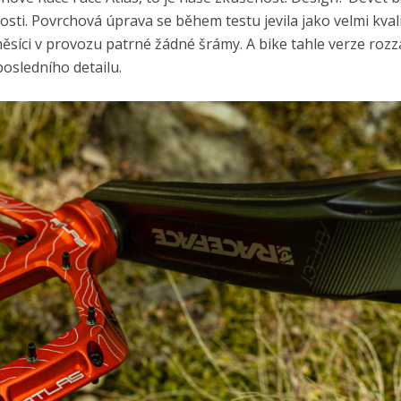
sti. Povrchová úprava se během testu jevila jako velmi kvali
ci v provozu patrné žádné šrámy. A bike tahle verze rozzá
osledního detailu.