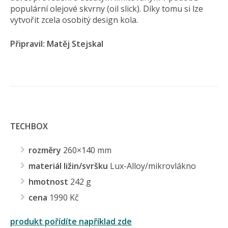
populární olejové skvrny (oil slick). Díky tomu si lze
vytvořit zcela osobitý design kola.
Připravil: Matěj Stejskal
TECHBOX
rozměry
260×140 mm
materiál ližin/svršku
Lux-Alloy/mikrovlákno
hmotnost
242 g
cena
1990 Kč
produkt pořídíte například zde