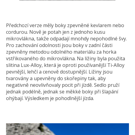
Předchozí verze měly boky zpevněné kevlarem nebo
cordurou. Nově je potah jen z jednoho kusu
mikrovlákna, takže odpadají mnohdy nepohodlné švy.
Pro zachování odolnosti jsou boky v zadní části
zpevněny metodou odolného materiálu za horka
vstřikovaného do mikrovlákna. Na ližiny byla použita
slitina Lux-Alloy, která je oproti používanější Ti-Alloy
pevnější, lehčí a cenově dostupnější. Ližiny jsou
tvarovány a upevněny do skořepiny tak, aby
negativně neovlivňovaly pocit při jízdě. Sedlo pruží
jednak podélně, jednak se měkké boky při šlapání
ohýbají. Výsledkem je pohodlnější jízda.