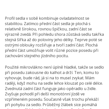
Profil sedla v sobě kombinuje ovladatelnost se
stabilitou. Zatímco přední část sedla je plochá s
relativně širokou, rovnou špičkou, zadní část se
výrazně zvedá. Při pohledu shora zůstává sedlu takřka
stejná šířka až do poloviny jeho délky. Teprve poté se
ostrými oblouky rozšiřuje a tvoří zadní část. Plochá
přední část umožňuje volit různé pozice posedu při
zachování stejného jízdního pocitu.
Použité mikrovlákno není úplně hladké, takže se sedlo
při posedu zakousne do kalhot a drží. Ten, komu to
vyhovuje, bude rád, já si na to musel zvykat. Mám
raději, když mohu na sedle lehce klouzat po celé délce.
Zvednutá zadní část funguje jako opěradlo u židle.
Zvyšuje pohodlí při delší monotónní jízdě ve
vzpřímeném posedu. Současně však trochu překáží
při pohybu za sedlo. Průběžný žlábek sice pomáhá