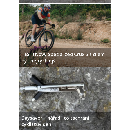
TEST! Nový Specialized Crux 5 s cílem
být nejrychlejší
Daysaver – nářadí, co zachrání
cyklistův den