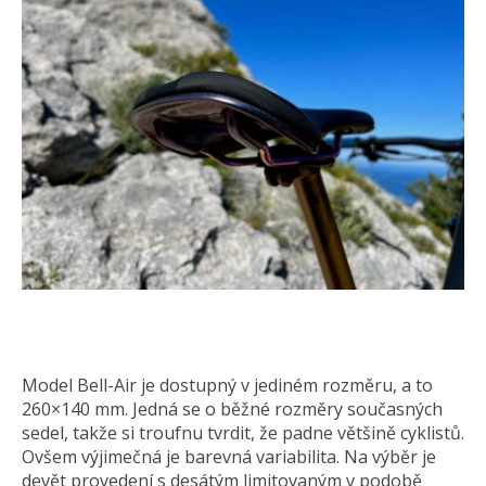
Model Bell-Air je dostupný v jediném rozměru, a to
260×140 mm. Jedná se o běžné rozměry současných
sedel, takže si troufnu tvrdit, že padne většině cyklistů.
Ovšem výjimečná je barevná variabilita. Na výběr je
devět provedení s desátým limitovaným v podobě