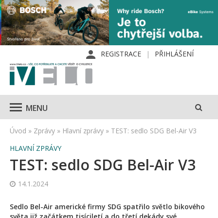
REGISTRACE
PŘIHLÁŠENÍ
MENU
Úvod
»
Zprávy
»
Hlavní zprávy
»
TEST: sedlo SDG Bel-Air V3
HLAVNÍ ZPRÁVY
TEST: sedlo SDG Bel-Air V3
14.1.2024
Sedlo Bel-Air americké firmy SDG spatřilo světlo bikového
světa již začátkem tisíciletí a do třetí dekády své