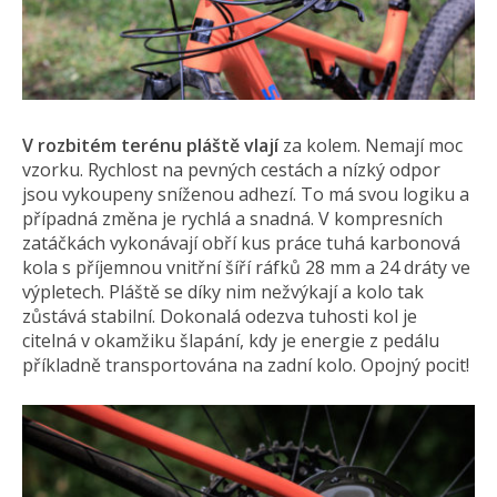
V rozbitém terénu pláště vlají
za kolem. Nemají moc
vzorku. Rychlost na pevných cestách a nízký odpor
jsou vykoupeny sníženou adhezí. To má svou logiku a
případná změna je rychlá a snadná. V kompresních
zatáčkách vykonávají obří kus práce tuhá karbonová
kola s příjemnou vnitřní šíří ráfků 28 mm a 24 dráty ve
výpletech. Pláště se díky nim nežvýkají a kolo tak
zůstává stabilní. Dokonalá odezva tuhosti kol je
citelná v okamžiku šlapání, kdy je energie z pedálu
příkladně transportována na zadní kolo. Opojný pocit!