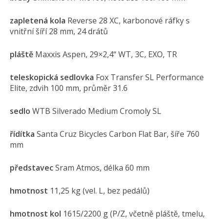
zapletená kola
Reverse 28 XC, karbonové ráfky s
vnitřní šíří 28 mm, 24 drátů
pláště
Maxxis Aspen, 29×2,4“ WT, 3C, EXO, TR
teleskopická sedlovka
Fox Transfer SL Performance
Elite, zdvih 100 mm, průměr 31.6
sedlo
WTB Silverado Medium Cromoly SL
řídítka
Santa Cruz Bicycles Carbon Flat Bar, šíře 760
mm
představec
Sram Atmos, délka 60 mm
hmotnost
11,25 kg (vel. L, bez pedálů)
hmotnost kol
1615/2200 g (P/Z, včetně pláště, tmelu,