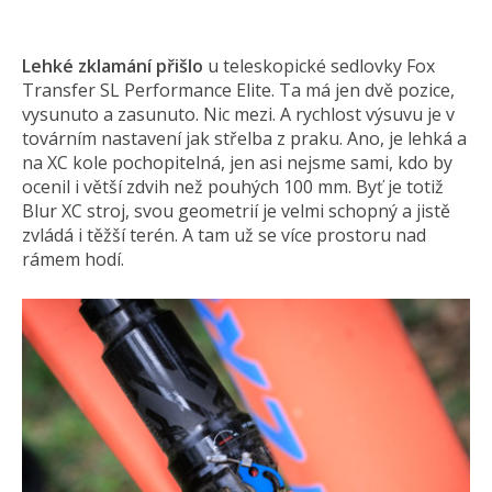
Lehké zklamání přišlo
u teleskopické sedlovky Fox
Transfer SL Performance Elite. Ta má jen dvě pozice,
vysunuto a zasunuto. Nic mezi. A rychlost výsuvu je v
továrním nastavení jak střelba z praku. Ano, je lehká a
na XC kole pochopitelná, jen asi nejsme sami, kdo by
ocenil i větší zdvih než pouhých 100 mm. Byť je totiž
Blur XC stroj, svou geometrií je velmi schopný a jistě
zvládá i těžší terén. A tam už se více prostoru nad
rámem hodí.