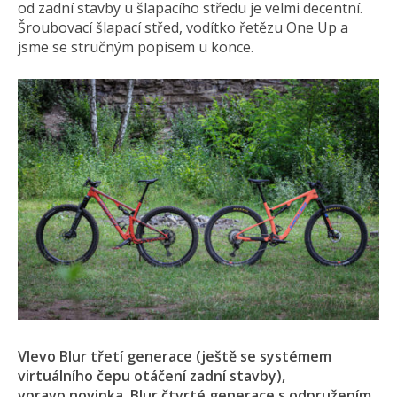
od zadní stavby u šlapacího středu je velmi decentní.
Šroubovací šlapací střed, vodítko řetězu One Up a
jsme se stručným popisem u konce.
Vlevo Blur třetí generace (ještě se systémem
virtuálního čepu otáčení zadní stavby),
vpravo novinka, Blur čtvrté generace s odpružením