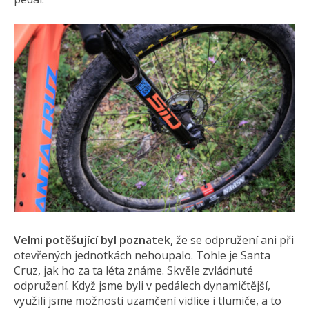
Velmi potěšující byl poznatek,
že se odpružení ani při
otevřených jednotkách nehoupalo. Tohle je Santa
Cruz, jak ho za ta léta známe. Skvěle zvládnuté
odpružení. Když jsme byli v pedálech dynamičtější,
využili jsme možnosti uzamčení vidlice i tlumiče, a to