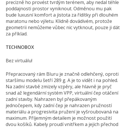
precizně ho provést tvrdým terénem, aby nedal téhle
poddajnosti prostor vyniknout. Odměnou mu pak
bude luxusní komfort a jistota za řídítky při dlouhém
maratonu nebo výletu. Klidně dovádivém, protože
geometrii nemůžeme vůbec nic vytknout, pouze ji dát
za příklad.
TECHNOBOX
Bez virtuálu!
Přepracovaný rám Bluru je značně odlehčený, oproti
staršímu modelu šetří 289 g. A je to vidět i na pohled.
Na zadní stavbě zmizely vzpěry, ale hlavně je pryč
snad až legendární systém VPP, virtuální čep otáčení
zadní stavby. Nahrazen byl přepákovaným
jednočepem, kdy zadní čep je nahrazen pružností
materiálu a progresivita pružení je vyšroubovaná na
maximum. Příjemným detailem je možnost použití
dvou košíků. Kabely proudí vnitřkem a jejich přechod