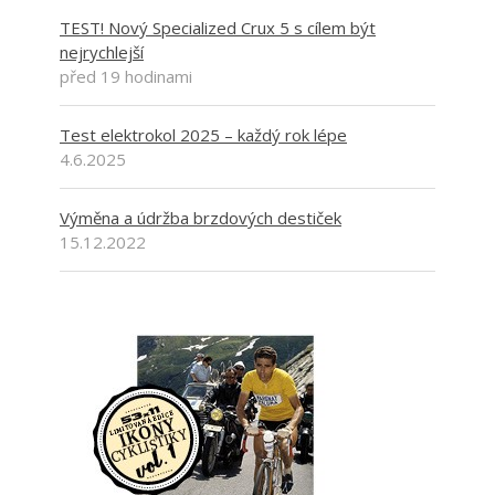
TEST! Nový Specialized Crux 5 s cílem být
nejrychlejší
před 19 hodinami
Test elektrokol 2025 – každý rok lépe
4.6.2025
Výměna a údržba brzdových destiček
15.12.2022