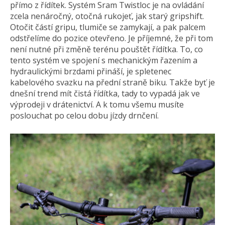
přímo z řídítek. Systém Sram Twistloc je na ovládání
zcela nenáročný, otočná rukojeť, jak starý gripshift.
Otočit částí gripu, tlumiče se zamykají, a pak palcem
odstřelíme do pozice otevřeno. Je příjemné, že při tom
není nutné při změně terénu pouštět řídítka. To, co
tento systém ve spojení s mechanickým řazením a
hydraulickými brzdami přináší, je spletenec
kabelového svazku na přední straně biku. Takže byť je
dnešní trend mít čistá řídítka, tady to vypadá jak ve
výprodeji v drátenictví. A k tomu všemu musíte
poslouchat po celou dobu jízdy drnčení.