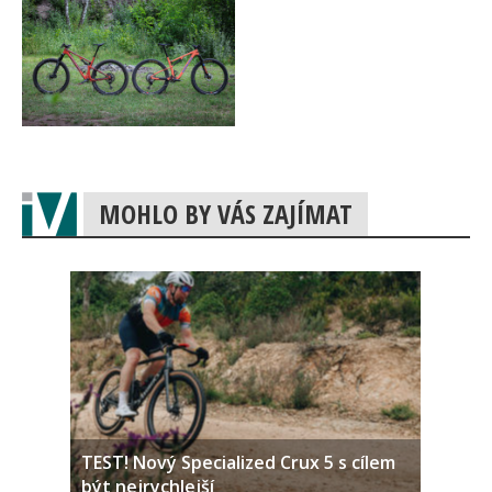
MOHLO BY VÁS ZAJÍMAT
TEST! Nový Specialized Crux 5 s cílem
být nejrychlejší