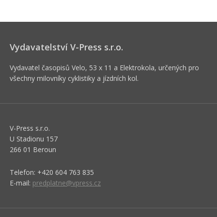
Vydavatelství V-Press s.r.o.
Vydavatel časopisů Velo, 53 x 11 a Elektrokola, určených pro
všechny milovníky cyklistiky a jízdních kol.
V-Press s.r.o.
U Stadionu 157
266 01 Beroun
Telefon: +420 604 763 835
E-mail:
predplatne@vpress.cz