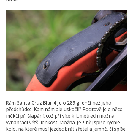
Rám Santa Cruz Blur 4 je o 289 g lehčí
než jeho
předchůdce. Kam nám ale uskočil? Pocitově je o něco
měkčí při šlapání, což při více kilometrech možná
vynahradí větší lehkost. Možná. Je z něj spíše rychlé
kolo, na které musí jezdec brát zřetel a jemně, či spíše