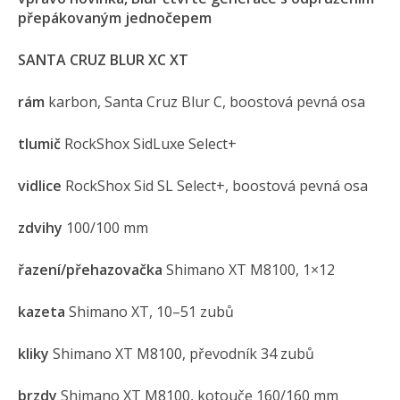
přepákovaným jednočepem
SANTA CRUZ BLUR XC XT
rám
karbon, Santa Cruz Blur C, boostová pevná osa
tlumič
RockShox SidLuxe Select+
vidlice
RockShox Sid SL Select+, boostová pevná osa
zdvihy
100/100 mm
řazení/přehazovačka
Shimano XT M8100, 1×12
kazeta
Shimano XT, 10–51 zubů
kliky
Shimano XT M8100, převodník 34 zubů
brzdy
Shimano XT M8100, kotouče 160/160 mm