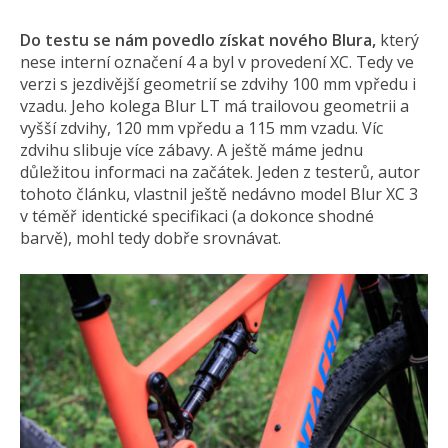
Do testu se nám povedlo získat nového Blura,
který
nese interní označení 4 a byl v provedení XC. Tedy ve
verzi s jezdivější geometrií se zdvihy 100 mm vpředu i
vzadu. Jeho kolega Blur LT má trailovou geometrii a
vyšší zdvihy, 120 mm vpředu a 115 mm vzadu. Víc
zdvihu slibuje více zábavy. A ještě máme jednu
důležitou informaci na začátek. Jeden z testerů, autor
tohoto článku, vlastnil ještě nedávno model Blur XC 3
v téměř identické specifikaci (a dokonce shodné
barvě), mohl tedy dobře srovnávat.