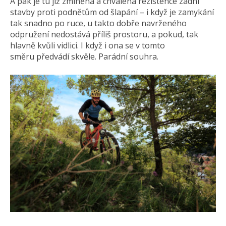
A pak je tu již zmíněná a chválená rezistence zadní
stavby proti podnětům od šlapání – i když je zamykání
tak snadno po ruce, u takto dobře navrženého
odpružení nedostává příliš prostoru, a pokud, tak
hlavně kvůli vidlici. I když i ona se v tomto
směru předvádí skvěle. Parádní souhra.