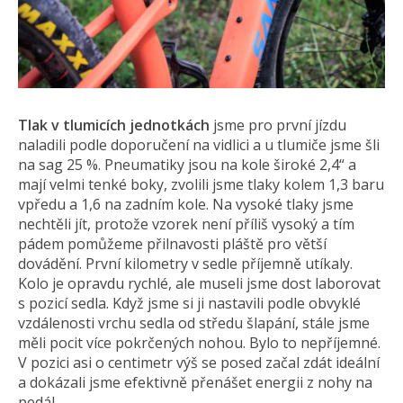
Tlak v tlumicích jednotkách
jsme pro první jízdu
naladili podle doporučení na vidlici a u tlumiče jsme šli
na sag 25 %. Pneumatiky jsou na kole široké 2,4“ a
mají velmi tenké boky, zvolili jsme tlaky kolem 1,3 baru
vpředu a 1,6 na zadním kole. Na vysoké tlaky jsme
nechtěli jít, protože vzorek není příliš vysoký a tím
pádem pomůžeme přilnavosti pláště pro větší
dovádění. První kilometry v sedle příjemně utíkaly.
Kolo je opravdu rychlé, ale museli jsme dost laborovat
s pozicí sedla. Když jsme si ji nastavili podle obvyklé
vzdálenosti vrchu sedla od středu šlapání, stále jsme
měli pocit více pokrčených nohou. Bylo to nepříjemné.
V pozici asi o centimetr výš se posed začal zdát ideální
a dokázali jsme efektivně přenášet energii z nohy na
pedál.