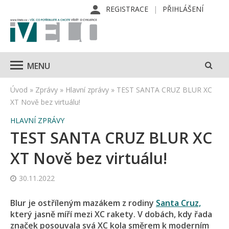
REGISTRACE
PŘIHLÁŠENÍ
MENU
Úvod
»
Zprávy
»
Hlavní zprávy
»
TEST SANTA CRUZ BLUR XC
XT Nově bez virtuálu!
HLAVNÍ ZPRÁVY
TEST SANTA CRUZ BLUR XC
XT Nově bez virtuálu!
30.11.2022
Blur je ostříleným mazákem z rodiny
Santa Cruz,
který jasně míří mezi XC rakety. V dobách, kdy řada
značek posouvala svá XC kola směrem k moderním