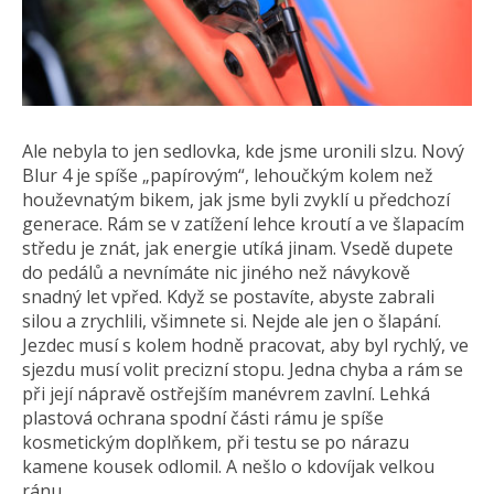
Ale nebyla to jen sedlovka, kde jsme uronili slzu. Nový
Blur 4 je spíše „papírovým“, lehoučkým kolem než
houževnatým bikem, jak jsme byli zvyklí u předchozí
generace. Rám se v zatížení lehce kroutí a ve šlapacím
středu je znát, jak energie utíká jinam. Vsedě dupete
do pedálů a nevnímáte nic jiného než návykově
snadný let vpřed. Když se postavíte, abyste zabrali
silou a zrychlili, všimnete si. Nejde ale jen o šlapání.
Jezdec musí s kolem hodně pracovat, aby byl rychlý, ve
sjezdu musí volit precizní stopu. Jedna chyba a rám se
při její nápravě ostřejším manévrem zavlní. Lehká
plastová ochrana spodní části rámu je spíše
kosmetickým doplňkem, při testu se po nárazu
kamene kousek odlomil. A nešlo o kdovíjak velkou
ránu.