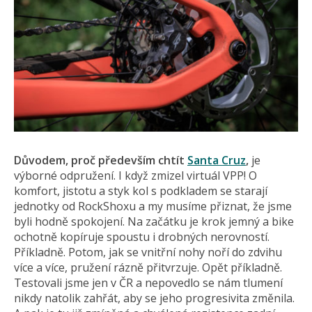
Důvodem, proč především chtít
Santa Cruz
,
je
výborné odpružení. I když zmizel virtuál VPP! O
komfort, jistotu a styk kol s podkladem se starají
jednotky od RockShoxu a my musíme přiznat, že jsme
byli hodně spokojení. Na začátku je krok jemný a bike
ochotně kopíruje spoustu i drobných nerovností.
Příkladně. Potom, jak se vnitřní nohy noří do zdvihu
více a více, pružení rázně přitvrzuje. Opět příkladně.
Testovali jsme jen v ČR a nepovedlo se nám tlumení
nikdy natolik zahřát, aby se jeho progresivita změnila.