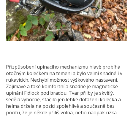
Přizpůsobení upínacího mechanizmu hlavě probíhá
otočným kolečkem na temeni a bylo velmi snadné i v
rukavicích. Nechybí možnost výškového nastavení.
Zajímavé a také komfortní a snadné je magnetické
upínání Fidlock pod bradou. Tvar přilby je skvělý,
seděla výborně, stačilo jen lehké dotažení kolečka a
helma držela na pozici spolehlivě a současně bez
pocitu, že je někde příliš volná, nebo naopak úzká.