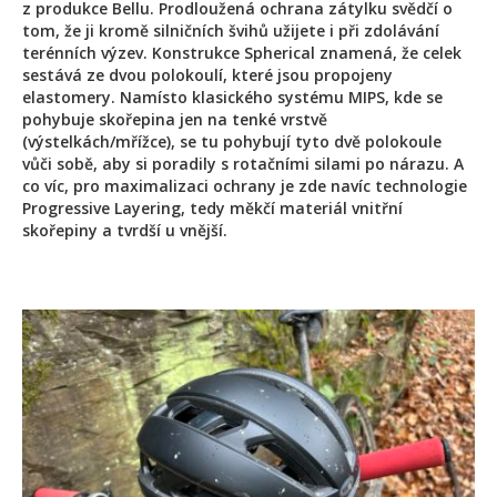
z produkce Bellu. Prodloužená ochrana zátylku svědčí o
tom, že ji kromě silničních švihů užijete i při zdolávání
terénních výzev. Konstrukce Spherical znamená, že celek
sestává ze dvou polokoulí, které jsou propojeny
elastomery. Namísto klasického systému MIPS, kde se
pohybuje skořepina jen na tenké vrstvě
(výstelkách/mřížce), se tu pohybují tyto dvě polokoule
vůči sobě, aby si poradily s rotačními silami po nárazu. A
co víc, pro maximalizaci ochrany je zde navíc technologie
Progressive Layering, tedy měkčí materiál vnitřní
skořepiny a tvrdší u vnější.