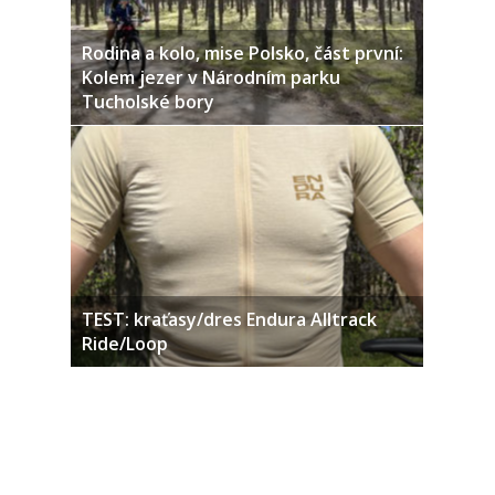
Rodina a kolo, mise Polsko, část první:
Kolem jezer v Národním parku
Tucholské bory
TEST: kraťasy/dres Endura Alltrack
Ride/Loop