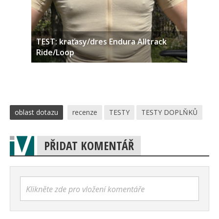
TEST: kraťasy/dres Endura Alltrack
Ride/Loop
oblast dotazu
recenze
TESTY
TESTY DOPLŇKŮ
PŘIDAT KOMENTÁŘ
Klikněte zde pro vložení komentáře