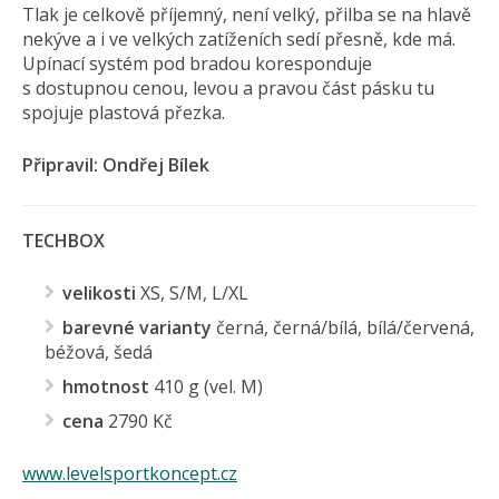
Tlak je celkově příjemný, není velký, přilba se na hlavě
nekýve a i ve velkých zatíženích sedí přesně, kde má.
Upínací systém pod bradou koresponduje
s dostupnou cenou, levou a pravou část pásku tu
spojuje plastová přezka.
Připravil: Ondřej Bílek
TECHBOX
velikosti
XS, S/M, L/XL
barevné varianty
černá, černá/bílá, bílá/červená,
béžová, šedá
hmotnost
410 g (vel. M)
cena
2790 Kč
www.levelsportkoncept.cz