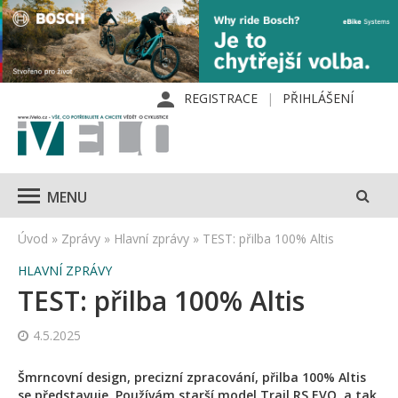
REGISTRACE
PŘIHLÁŠENÍ
MENU
Úvod
»
Zprávy
»
Hlavní zprávy
»
TEST: přilba 100% Altis
HLAVNÍ ZPRÁVY
TEST: přilba 100% Altis
4.5.2025
Šmrncovní design, precizní zpracování, přilba 100% Altis
se představuje. Používám starší model Trail RS EVO, a tak