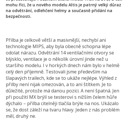
mohu říci, že u nového modelu Altis je patrný velký důraz
na odvětrání, odlehčení helmy a současně přidání na
bezpečnosti.
Přilba je celkově větší a masivnější, nechybí ani
technologie MIPS, aby byla obecně schopna lépe
odolat nárazu. Odvětrání 14 ventilačními otvory se
blýsklo, ventilace je o několik úrovní jinde než u
staršího modelu. I v horkých dnech nám bylo v helmě
celý den příjemně. Testovali jsme především na
šlapavých trailech, kde se to ukáže nejlépe. Výhled z
přilby není nijak omezován, a to ani štítkem. Je to
důležité, protože má danou pozici. A není špatná. Jen
při použití MX brýlí se testerovi s nižším čelem hůře
dýchalo – přilba citelněji tlačila brýle na nos. Ukázalo
se, že dost záleží na tvaru hlavy. Jeden z nás problém
měl, druhý ne.