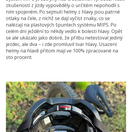
zkušenosti z jízdy vypověděly o určitém nepohodlí s
ním spojeném. Po sejmutí helmy z hlavy jsou patrné
otlaky na čele, z nichž se dají vyčíst znaky, co se
nalézají na plastových špuntech systému MIPS. Po
celém dni ježdění to někdy vedlo k bolesti hlavy. Opět
se ale ukázalo jako dobré, že přilbu netestoval jediný
jezdec, ale dva – i zde promluvil tvar hlavy. Usazení
helmy na hlavě přitom mají ve 100% zpracované na
sto procent.