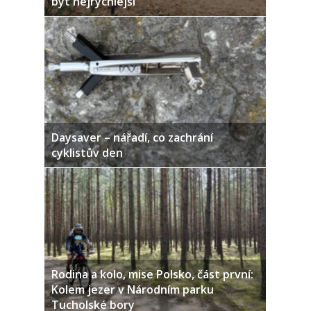
být nejrychlejší
Daysaver – nářadí, co zachrání
cyklistův den
Rodina a kolo, mise Polsko, část první:
Kolem jezer v Národním parku
Tucholské bory