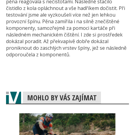
pěna reagovala s nečistotami. Následně stačilo
čistidlo z kola opláchnout a vše hadříkem dočistit. Při
testování jsme ale vyzkoušeli více než jen lehkou
provozní špínu. Pěna zamířila i na silně znečištěné
komponenty, samozřejmě za pomoci kartáče při
následném mechanickém čištění. I zde si prostředek
dokázal poradit. Až překvapivě dobře dokázal
proniknout do zaschlých vrstev špíny, jež se následně
odporoučela z komponentů.
MOHLO BY VÁS ZAJÍMAT