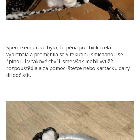
Specifikem práce bylo, že pěna po chvíli zcela
vyprchala a proměnila se v tekutinu smíchanou se
špínou. I v takové chvíli jsme však mohli využít
rozpouštědla a za pomoci štětce nebo kartáčku daný
díl dočistit.