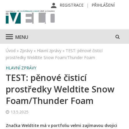
REGISTRACE
PŘIHLÁŠENÍ
MENU
Úvod
»
Zprávy
»
Hlavní zprávy
»
TEST: pěnové čisticí
prostředky Weldtite Snow Foam/Thunder Foam
HLAVNÍ ZPRÁVY
TEST: pěnové čisticí
prostředky Weldtite Snow
Foam/Thunder Foam
13.5.2025
Značka Weldtite má v portfoliu velmi zajímavou dvojici