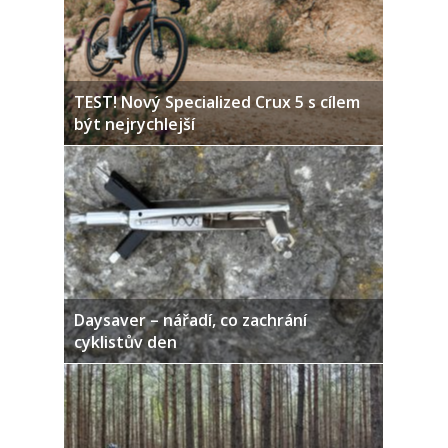
TEST! Nový Specialized Crux 5 s cílem
být nejrychlejší
Daysaver – nářadí, co zachrání
cyklistův den