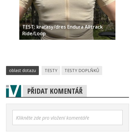
TEST: kraťasy/dres Endura Alltrack
Ride/Loop
oblast dotazu
TESTY
TESTY DOPLŇKŮ
PŘIDAT KOMENTÁŘ
Klikněte zde pro vložení komentáře