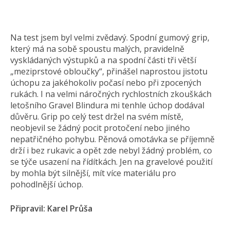
Na test jsem byl velmi zvědavý. Spodní gumový grip,
který má na sobě spoustu malých, pravidelně
vyskládaných výstupků a na spodní části tři větší
„meziprstové obloučky“, přinášel naprostou jistotu
úchopu za jakéhokoliv počasí nebo při zpocených
rukách. I na velmi náročných rychlostních zkouškách
letošního Gravel Blindura mi tenhle úchop dodával
důvěru. Grip po celý test držel na svém místě,
neobjevil se žádný pocit protočení nebo jiného
nepatřičného pohybu. Pěnová omotávka se příjemně
drží i bez rukavic a opět zde nebyl žádný problém, co
se týče usazení na řídítkách. Jen na gravelové použití
by mohla být silnější, mít více materiálu pro
pohodlnější úchop.
Připravil: Karel Průša