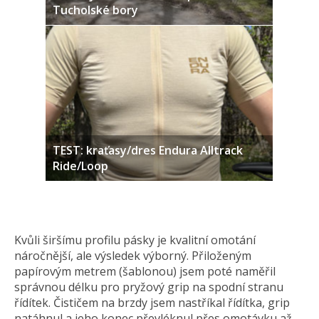
Tucholské bory
TEST: kraťasy/dres Endura Alltrack
Ride/Loop
Kvůli širšímu profilu pásky je kvalitní omotání
náročnější, ale výsledek výborný. Přiloženým
papírovým metrem (šablonou) jsem poté naměřil
správnou délku pro pryžový grip na spodní stranu
řídítek. Čističem na brzdy jsem nastříkal řídítka, grip
natáhnul a jeho konec převléknul přes omotávku až