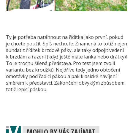
Ty je potřeba natáhnout na řídítka jako první, pokud
je chcete použít. Spíš nechcete. Znamená to totiž nejen
sundat z řídítek brzdové páky, ale taky odpojit vedení
k brzdám a řazení (když ještě máte lanka nebo drátky)!
To je trochu šílená představa. Pro test jsem zvolil
variantu bez kroužků. Nejdříve tedy jedno obtočení
omotávky pod řadicí pákou a pak klasické navíjení
směrem k představci. Zakončení obvyklým způsobem,
totiž lepicí páskou.
MOHLO BY VÁS ZAJÍMAT