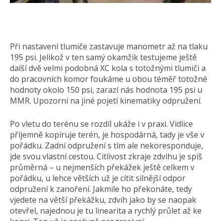
Při nastavení tlumiče zastavuje manometr až na tlaku
195 psi. Jelikož v ten samý okamžik testujeme ještě
další dvě velmi podobná XC kola s totožnými tlumiči a
do pracovních komor foukáme u obou téměř totožné
hodnoty okolo 150 psi, zarazí nás hodnota 195 psi u
MMR. Upozorní na jiné pojetí kinematiky odpružení.
Po vletu do terénu se rozdíl ukáže i v praxi. Vidlice
příjemně kopíruje terén, je hospodárná, tady je vše v
pořádku. Zadní odpružení s tím ale nekoresponduje,
jde svou vlastní cestou. Citlivost zkraje zdvihu je spíš
průměrná – u nejmenších překážek ještě celkem v
pořádku, u lehce větších už je cítit silnější odpor
odpružení k zanoření. Jakmile ho překonáte, tedy
vjedete na větší překážku, zdvih jako by se naopak
otevřel, najednou je tu linearita a rychlý průlet až ke