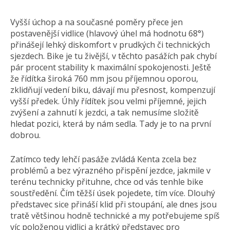
Vyšší úchop a na současné poměry přece jen
postavenější vidlice (hlavový úhel má hodnotu 68°)
přinášejí lehký diskomfort v prudkých či technických
sjezdech. Bike je tu živější, v těchto pasážích pak chybí
pár procent stability k maximální spokojenosti. Ještě
že řídítka široká 760 mm jsou příjemnou oporou,
zklidňují vedení biku, dávají mu přesnost, kompenzují
vyšší předek. Úhly řídítek jsou velmi příjemné, jejich
zvýšení a zahnutí k jezdci, a tak nemusíme složitě
hledat pozici, která by nám sedla. Tady je to na první
dobrou.
Zatímco tedy lehčí pasáže zvládá Kenta zcela bez
problémů a bez výrazného přispění jezdce, jakmile v
terénu technicky přituhne, chce od vás tenhle bike
soustředění. Čím těžší úsek pojedete, tím více. Dlouhý
představec sice přináší klid při stoupání, ale dnes jsou
tratě většinou hodně technické a my potřebujeme spíš
víc položenou vidlici a krátký představec pro