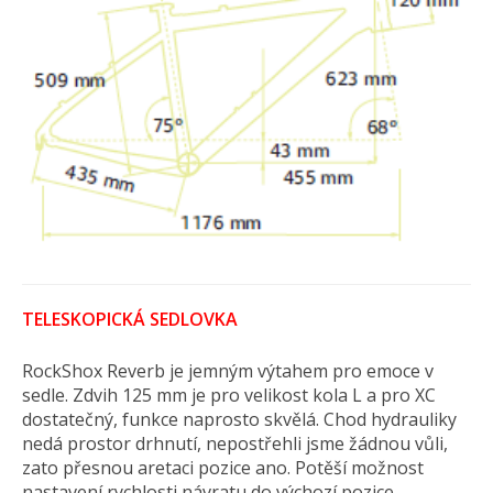
TELESKOPICKÁ SEDLOVKA
RockShox Reverb je jemným výtahem pro emoce v
sedle. Zdvih 125 mm je pro velikost kola L a pro XC
dostatečný, funkce naprosto skvělá. Chod hydrauliky
nedá prostor drhnutí, nepostřehli jsme žádnou vůli,
zato přesnou aretaci pozice ano. Potěší možnost
nastavení rychlosti návratu do výchozí pozice.