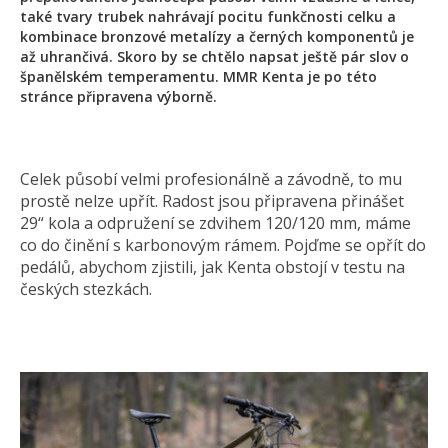
také tvary trubek nahrávají pocitu funkčnosti celku a
kombinace bronzové metalízy a černých komponentů je
až uhrančivá. Skoro by se chtělo napsat ještě pár slov o
španělském temperamentu. MMR Kenta je po této
stránce připravena výborně.
Celek působí velmi profesionálně a závodně, to mu
prostě nelze upřít. Radost jsou připravena přinášet
29“ kola a odpružení se zdvihem 120/120 mm, máme
co do činění s karbonovým rámem. Pojďme se opřít do
pedálů, abychom zjistili, jak Kenta obstojí v testu na
českých stezkách.