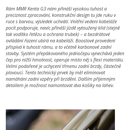
Rám MMR Kenta G3 nám přináší vysokou tuhost a
preciznost zpracování, konstrukční design tu jde ruku v
ruce s barvou, výsledek uchvátí. Vnitřní vedení kabeláže
pocit podporuje, navíc přináší jízdě vytoužený klid (stejně
tak vodítko řetězu a ochrana trubek) – a bezdrátové
ovládání řazení ubírá na kabeláži. Boostové provedení
přispívá k tuhosti rámu, a to včetně karbonové zadní
stavby. Systém přepákovaného jednočepu vynechává jeden
čep pro nižší hmotnost, operuje místo něj s flexí materiálu.
Velmi podařené je uchycení třmenu zadní brzdy, částečně
plovoucí. Tento technický prvek by měl eliminovat
namáhání zadní vzpěry při brzdění. Dalším příjemným
detailem je možnost namontovat dva košíky na lahev.