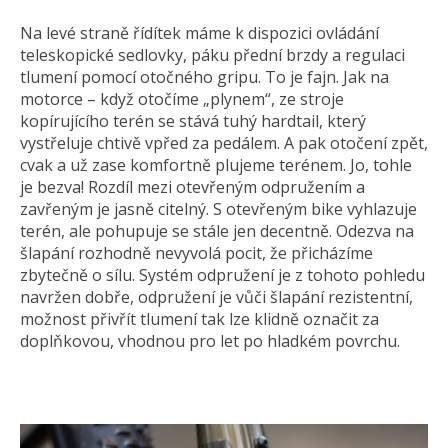
Na levé straně řídítek máme k dispozici ovládání
teleskopické sedlovky, páku přední brzdy a regulaci
tlumení pomocí otočného gripu. To je fajn. Jak na
motorce – když otočíme „plynem“, ze stroje
kopírujícího terén se stává tuhý hardtail, který
vystřeluje chtivě vpřed za pedálem. A pak otočení zpět,
cvak a už zase komfortně plujeme terénem. Jo, tohle
je bezva! Rozdíl mezi otevřeným odpružením a
zavřeným je jasně citelný. S otevřeným bike vyhlazuje
terén, ale pohupuje se stále jen decentně. Odezva na
šlapání rozhodně nevyvolá pocit, že přicházíme
zbytečně o sílu. Systém odpružení je z tohoto pohledu
navržen dobře, odpružení je vůči šlapání rezistentní,
možnost přivřít tlumení tak lze klidně označit za
doplňkovou, vhodnou pro let po hladkém povrchu.