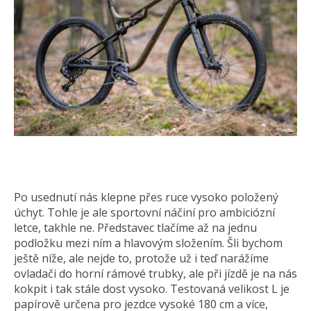
Po usednutí nás klepne přes ruce vysoko položený
úchyt. Tohle je ale sportovní náčiní pro ambiciózní
letce, takhle ne. Představec tlačíme až na jednu
podložku mezi ním a hlavovým složením. Šli bychom
ještě níže, ale nejde to, protože už i teď narážíme
ovladači do horní rámové trubky, ale při jízdě je na nás
kokpit i tak stále dost vysoko. Testovaná velikost L je
papírově určena pro jezdce vysoké 180 cm a více,