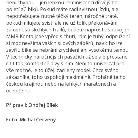
není chybou – jen lehkou reminiscencí dřívějšího
pojetí XC biků. Pokud máte rádi svižnou jízdu, ale
nepotřebujete nutně těžký terén, náročné tratě,
pokud milujete svist, ale ne už tolik překonávání
záludností složitých trailů, budete naprosto spokojeni.
MMR Kenta jede vpřed s chutí, rám je tuhý, odpružení
si moc nevšímá vašich silových záběrů, navíc ho lze
zavřít, bike se nebrání zrychlení ani vysokému tempu.
V technicky náročnějších pasážích už se ale přestane
cítit tak komfortně a vy s ním. Není to univerzál pro
vše možné, je to úžeji zacílený model. Chce svého
zákazníka, toho uspokojí maximálně. Prohánějte ho
českou krajinou nebo na lehkých maratonech a
oceníte ho.
Připravil: Ondřej Bílek
Foto: Michal Červený