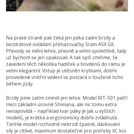
Na pravé straně pak čeká jen páka zadní brzdy a
bezdrátové ovládání přehazovačky Sram ASX GX.
Převody se mění lehce, přesně a velmi spolehlivě, tady
už bychom se jen opakovali. A tak spíš zmiňme, že
zavedení těch několika hadiček a bovdenů do rámu je
velmi elegantní. Vstup je utěsněn krytkami, dobře
provedené vnitřní vedení se postará o toužené ticho
během jízdy.
Brzdy jsme zatím zmínili jen lehce. Model MT-501 patří
mezi základní úrovně Shimana, ale nic tomu extra
nenapovídá – například tvar páky je jak u vyšších
modelů, je krátká a ergonomicky dobře zvládnutá.
Tenhle model rozhodně nebrzdí špatně, dávkování
síly je citlivé, maximum dostatečné pro potřeby XC kol.