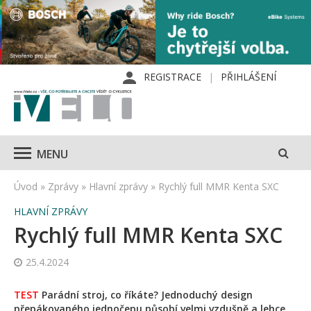
REGISTRACE
PŘIHLÁŠENÍ
MENU
Úvod
»
Zprávy
»
Hlavní zprávy
»
Rychlý full MMR Kenta SXC
HLAVNÍ ZPRÁVY
Rychlý full MMR Kenta SXC
25.4.2024
TEST
Parádní stroj, co říkáte? Jednoduchý design
přepákovaného jednočepu působí velmi vzdušně a lehce,