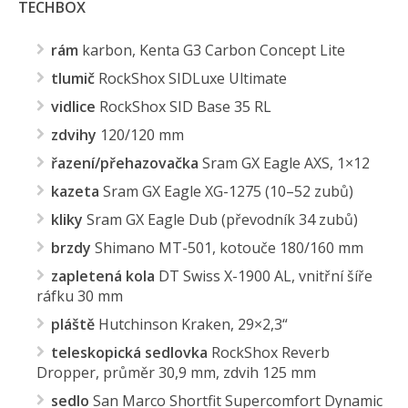
TECHBOX
rám
karbon, Kenta G3 Carbon Concept Lite
tlumič
RockShox SIDLuxe Ultimate
vidlice
RockShox SID Base 35 RL
zdvihy
120/120 mm
řazení/přehazovačka
Sram GX Eagle AXS, 1×12
kazeta
Sram GX Eagle XG-1275 (10–52 zubů)
kliky
Sram GX Eagle Dub (převodník 34 zubů)
brzdy
Shimano MT-501, kotouče 180/160 mm
zapletená kola
DT Swiss X-1900 AL, vnitřní šíře
ráfku 30 mm
pláště
Hutchinson Kraken, 29×2,3“
teleskopická
sedlovka
RockShox Reverb
Dropper, průměr 30,9 mm, zdvih 125 mm
sedlo
San Marco Shortfit Supercomfort Dynamic