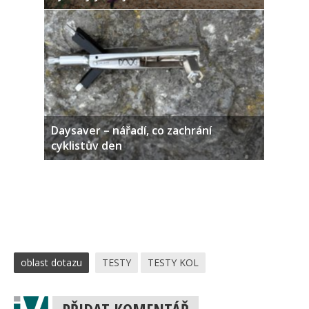
Daysaver – nářadí, co zachrání
cyklistův den
oblast dotazu
TESTY
TESTY KOL