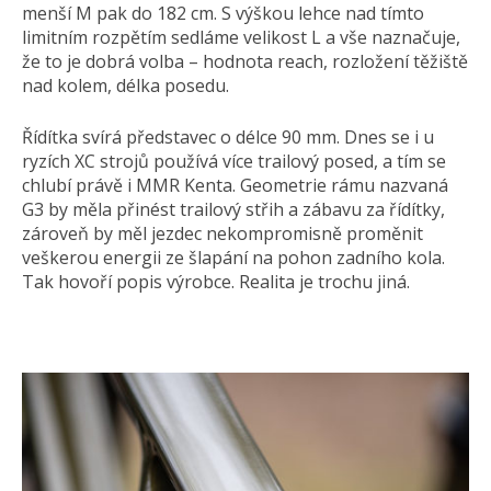
menší M pak do 182 cm. S výškou lehce nad tímto
limitním rozpětím sedláme velikost L a vše naznačuje,
že to je dobrá volba – hodnota reach, rozložení těžiště
nad kolem, délka posedu.
Řídítka svírá představec o délce 90 mm. Dnes se i u
ryzích XC strojů používá více trailový posed, a tím se
chlubí právě i MMR Kenta. Geometrie rámu nazvaná
G3 by měla přinést trailový střih a zábavu za řídítky,
zároveň by měl jezdec nekompromisně proměnit
veškerou energii ze šlapání na pohon zadního kola.
Tak hovoří popis výrobce. Realita je trochu jiná.