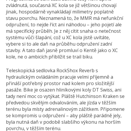
zvládnutá, současná XC kola se již většinou chovají
jinak, hospodárně vynakládají milimetry poplatně
stavu povrchu. Neznamená to, že MMR má nefunkční
odpružení, to nejde říct ani náhodou – jeho pojetí ale
má specifický průběh. Je z něj cítit snaha o netečnost
systému vůči šlapání, což u XC kola jistě uvítáte,
vybere si to ale daň na průběhu odpružení zadní
stavby. A tato daň jasně promluví o Kentě jako o XC
kole, ne o ambicích přiblížit se trail biku.
Teleskopická sedlovka RockShox Reverb s
hydraulickým ovládáním pracuje velmi příjemně a
přináší potřebný prostor nad kolem pro složitější
pasáže. Bike je osazen hliníkovými koly DT Swiss, ani
tady není moc co vytýkat. Pláště Hutchinson Kraken se
předvedou skvělým odvalováním, ale jízda v těžším
terénu byla místy adrenalinovým zážitkem. Připomene
se kompromis u odpružení – aby pláště parádně jely,
byla nutná daň v podobě slabšího výkonu na horším
povrchu, v těžším terénu.