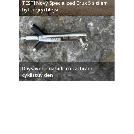
TEST! Nový Specialized Crux 5 s cílem
být nejrychlejší
Daysaver – nářadí, co zachrání
cyklistův den