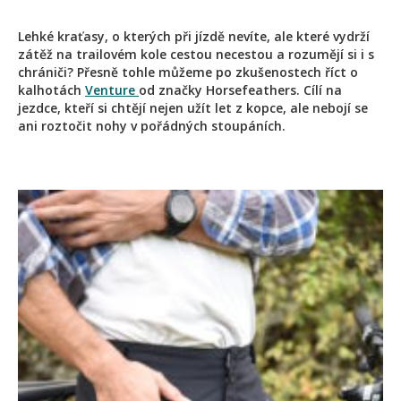
Lehké kraťasy, o kterých při jízdě nevíte, ale které vydrží
zátěž na trailovém kole cestou necestou a rozumějí si i s
chrániči? Přesně tohle můžeme po zkušenostech říct o
kalhotách
Venture
od značky Horsefeathers. Cílí na
jezdce, kteří si chtějí nejen užít let z kopce, ale nebojí se
ani roztočit nohy v pořádných stoupáních.