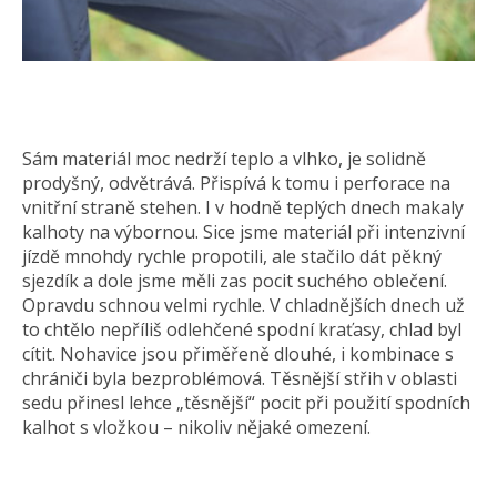
Sám materiál moc nedrží teplo a vlhko, je solidně
prodyšný, odvětrává. Přispívá k tomu i perforace na
vnitřní straně stehen. I v hodně teplých dnech makaly
kalhoty na výbornou. Sice jsme materiál při intenzivní
jízdě mnohdy rychle propotili, ale stačilo dát pěkný
sjezdík a dole jsme měli zas pocit suchého oblečení.
Opravdu schnou velmi rychle. V chladnějších dnech už
to chtělo nepříliš odlehčené spodní kraťasy, chlad byl
cítit. Nohavice jsou přiměřeně dlouhé, i kombinace s
chrániči byla bezproblémová. Těsnější střih v oblasti
sedu přinesl lehce „těsnější“ pocit při použití spodních
kalhot s vložkou – nikoliv nějaké omezení.