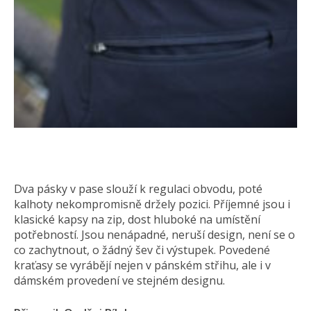
Dva pásky v pase slouží k regulaci obvodu, poté
kalhoty nekompromisně držely pozici. Příjemné jsou i
klasické kapsy na zip, dost hluboké na umístění
potřebností. Jsou nenápadné, neruší design, není se o
co zachytnout, o žádný šev či výstupek. Povedené
kraťasy se vyrábějí nejen v pánském střihu, ale i v
dámském provedení ve stejném designu.