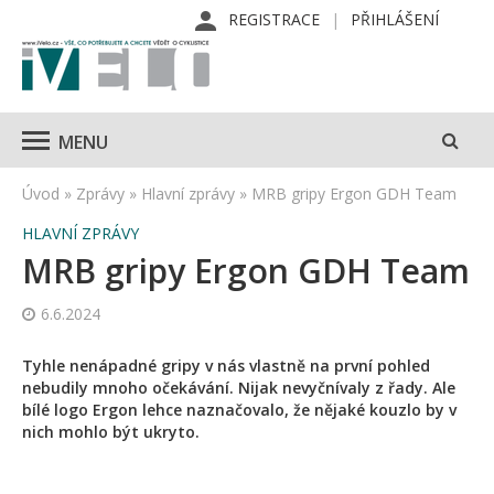
REGISTRACE
PŘIHLÁŠENÍ
MENU
Úvod
»
Zprávy
»
Hlavní zprávy
»
MRB gripy Ergon GDH Team
HLAVNÍ ZPRÁVY
MRB gripy Ergon GDH Team
6.6.2024
Tyhle nenápadné gripy v nás vlastně na první pohled
nebudily mnoho očekávání. Nijak nevyčnívaly z řady. Ale
bílé logo Ergon lehce naznačovalo, že nějaké kouzlo by v
nich mohlo být ukryto.