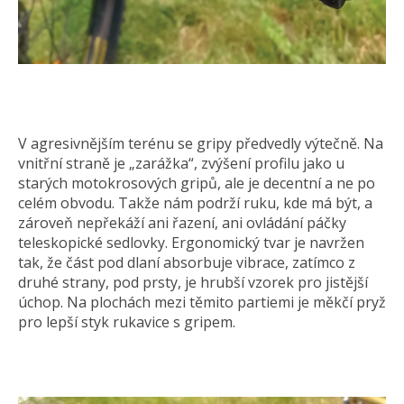
V agresivnějším terénu se gripy předvedly výtečně. Na
vnitřní straně je „zarážka“, zvýšení profilu jako u
starých motokrosových gripů, ale je decentní a ne po
celém obvodu. Takže nám podrží ruku, kde má být, a
zároveň nepřekáží ani řazení, ani ovládání páčky
teleskopické sedlovky. Ergonomický tvar je navržen
tak, že část pod dlaní absorbuje vibrace, zatímco z
druhé strany, pod prsty, je hrubší vzorek pro jistější
úchop. Na plochách mezi těmito partiemi je měkčí pryž
pro lepší styk rukavice s gripem.