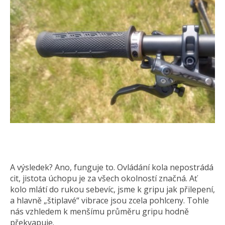
A výsledek? Ano, funguje to. Ovládání kola nepostrádá
cit, jistota úchopu je za všech okolností značná. Ať
kolo mlátí do rukou sebevíc, jsme k gripu jak přilepení,
a hlavně „štiplavé“ vibrace jsou zcela pohlceny. Tohle
nás vzhledem k menšímu průměru gripu hodně
překvapuje.