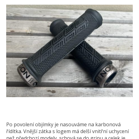
Po povolení objímky je nasouváme na karbonová
řídítka. Vnější zátka s logem má delší vnitřní uchycení
než předchozí modely, schová se do gripu a celek je