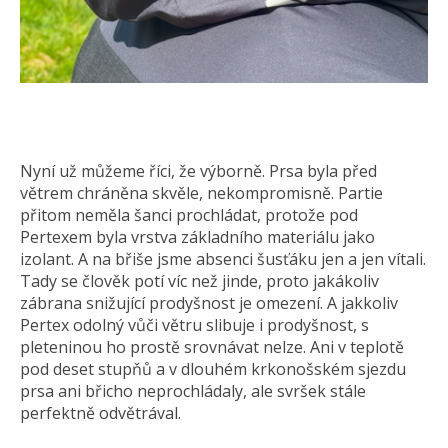
Nyní už můžeme říci, že výborně. Prsa byla před
větrem chráněna skvěle, nekompromisně. Partie
přitom neměla šanci prochládat, protože pod
Pertexem byla vrstva základního materiálu jako
izolant. A na břiše jsme absenci šusťáku jen a jen vítali.
Tady se člověk potí víc než jinde, proto jakákoliv
zábrana snižující prodyšnost je omezení. A jakkoliv
Pertex odolný vůči větru slibuje i prodyšnost, s
pleteninou ho prostě srovnávat nelze. Ani v teplotě
pod deset stupňů a v dlouhém krkonošském sjezdu
prsa ani břicho neprochládaly, ale svršek stále
perfektně odvětrával.