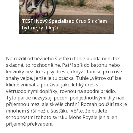
TEST! Nový Specialized Crux 5 s cílem
být nejrychlejší
Na rozdíl od běžného šusťáku tahle bunda není tak
skladná, to rozhodně ne. Patří spíš do batohu nebo
ledvinky než do kapsy dresu, i když i tam se při troše
snahy vejde. Jenže je tu otázka. Tuhle „větrovku“ lze
klidně vnímat a používat jako lehký dres s
větruodolnými doplňky, rovnou na spodní prádlo.
Tyto partie nezvyšují pocení pod jednotlivými díly nad
příjemnou mez, ale skvěle chrání. Rozsah použití tak je
mnohem širší než u šusťáku. Věřte, že budete
schopnostmi tohoto svršku Mons Royale jen a jen
příjemně překvapeni.