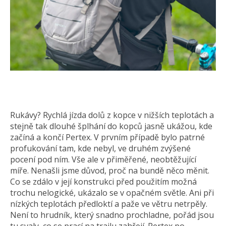
Rukávy? Rychlá jízda dolů z kopce v nižších teplotách a
stejně tak dlouhé šplhání do kopců jasně ukážou, kde
začíná a končí Pertex. V prvním případě bylo patrné
profukování tam, kde nebyl, ve druhém zvýšené
pocení pod ním. Vše ale v přiměřené, neobtěžující
míře. Nenašli jsme důvod, proč na bundě něco měnit.
Co se zdálo v její konstrukci před použitím možná
trochu nelogické, ukázalo se v opačném světle. Ani při
nízkých teplotách předloktí a paže ve větru netrpěly.
Není to hrudník, který snadno prochladne, pořád jsou
tu svaly, co se prací na trailu zahřejí. Pertex po