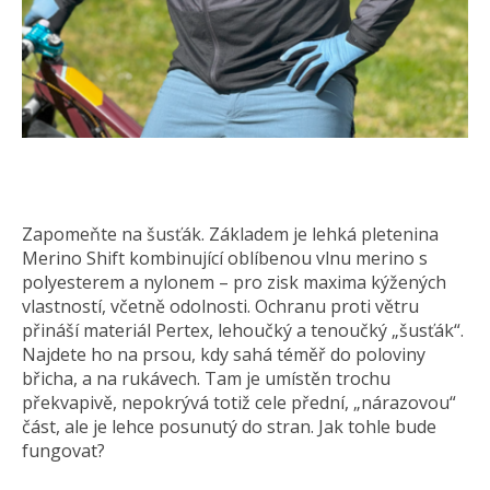
Zapomeňte na šusťák. Základem je lehká pletenina
Merino Shift kombinující oblíbenou vlnu merino s
polyesterem a nylonem – pro zisk maxima kýžených
vlastností, včetně odolnosti. Ochranu proti větru
přináší materiál Pertex, lehoučký a tenoučký „šusťák“.
Najdete ho na prsou, kdy sahá téměř do poloviny
břicha, a na rukávech. Tam je umístěn trochu
překvapivě, nepokrývá totiž cele přední, „nárazovou“
část, ale je lehce posunutý do stran. Jak tohle bude
fungovat?