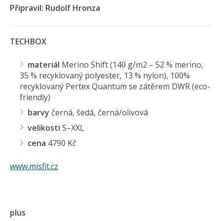
Připravil: Rudolf Hronza
TECHBOX
materiál
Merino Shift (140 g/m2 – 52 % merino,
35 % recyklovaný polyester, 13 % nylon), 100%
recyklovaný Pertex Quantum se zátěrem DWR (eco-
friendly)
barvy
černá, šedá, černá/olivová
velikosti
S–XXL
cena
4790 Kč
www.misfit.cz
plus