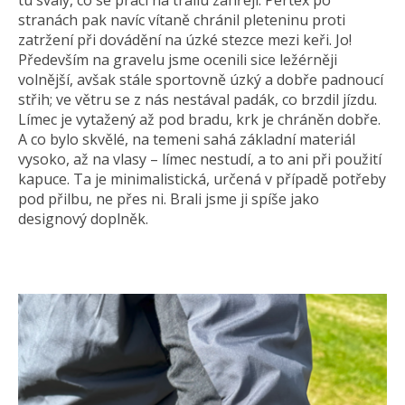
stranách pak navíc vítaně chránil pleteninu proti
zatržení při dovádění na úzké stezce mezi keři. Jo!
Především na gravelu jsme ocenili sice ležérněji
volnější, avšak stále sportovně úzký a dobře padnoucí
střih; ve větru se z nás nestával padák, co brzdil jízdu.
Límec je vytažený až pod bradu, krk je chráněn dobře.
A co bylo skvělé, na temeni sahá základní materiál
vysoko, až na vlasy – límec nestudí, a to ani při použití
kapuce. Ta je minimalistická, určená v případě potřeby
pod přilbu, ne přes ni. Brali jsme ji spíše jako
designový doplněk.