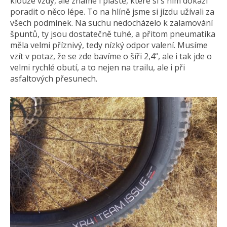
klouže vždy, ale známe i pláště, které si s ním dokáží
poradit o něco lépe. To na hlíně jsme si jízdu užívali za
všech podmínek. Na suchu nedocházelo k zalamování
špuntů, ty jsou dostatečně tuhé, a přitom pneumatika
měla velmi příznivý, tedy nízký odpor valení. Musíme
vzít v potaz, že se zde bavíme o šíři 2,4“, ale i tak jde o
velmi rychlé obutí, a to nejen na trailu, ale i při
asfaltových přesunech.