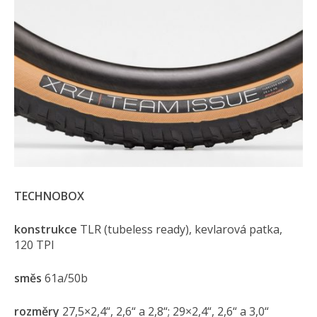
TECHNOBOX
konstrukce
TLR (tubeless ready), kevlarová patka,
120 TPI
směs
61a/50b
rozměry
27,5×2,4“, 2,6“ a 2,8“; 29×2,4“, 2,6“ a 3,0“