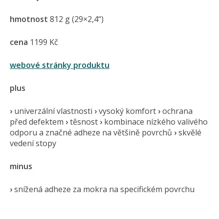
hmotnost
812 g (29×2,4“)
cena
1199 Kč
webové stránky produktu
plus
›
univerzální vlastnosti
›
vysoký komfort
›
ochrana
před defektem
›
těsnost
›
kombinace nízkého valivého
odporu a značné adheze na většině povrchů
›
skvělé
vedení stopy
minus
›
snížená adheze za mokra na specifickém povrchu