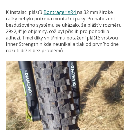
K instalaci plášťů
Bontrager XR4
na 32 mm široké
ráfky nebylo potřeba montážní páky. Po nahození
bezdušového systému se ukázalo, že plášť v rozměru
29×2,4“ je objemný, což byl příslib pro pohodlí a
adhezi. Tmel díky vnitřnímu potažení pláště vrstvou
Inner Strength nikde neunikal a tlak od prvního dne
nazutí držel bez problémů.