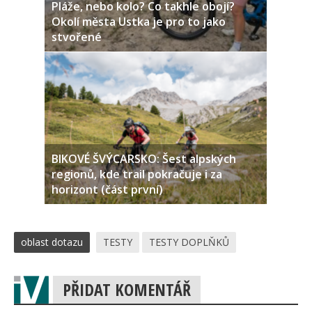
Pláže, nebo kolo? Co takhle obojí?
Okolí města Ustka je pro to jako
stvořené
BIKOVÉ ŠVÝCARSKO: Šest alpských
regionů, kde trail pokračuje i za
horizont (část první)
oblast dotazu
TESTY
TESTY DOPLŇKŮ
PŘIDAT KOMENTÁŘ