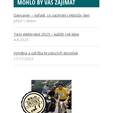
MOHLO BY VÁS ZAJÍMAT
Daysaver – nářadí, co zachrání cyklistův den
před 1 dnem
Test elektrokol 2025 – každý rok lépe
4.6.2025
Výměna a údržba brzdových destiček
15.12.2022