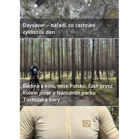
Daysaver – nářadí, co zachrání
cyklistův den
Rodina a kolo, mise Polsko, část první:
Kolem jezer v Národním parku
Tucholské bory