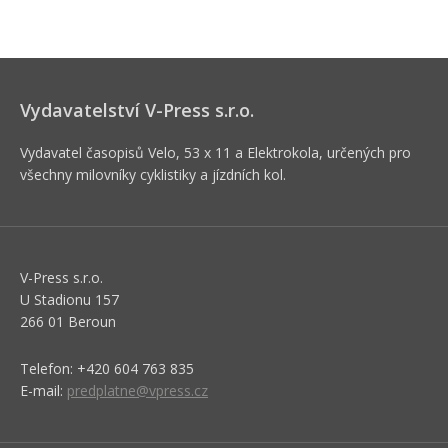
Vydavatelství V-Press s.r.o.
Vydavatel časopisů Velo, 53 x 11 a Elektrokola, určených pro
všechny milovníky cyklistiky a jízdních kol.
V-Press s.r.o.
U Stadionu 157
266 01 Beroun
Telefon: +420 604 763 835
E-mail:
predplatne@vpress.cz