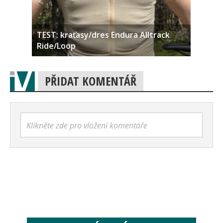
TEST: kraťasy/dres Endura Alltrack
Ride/Loop
PŘIDAT KOMENTÁŘ
Klikněte zde pro vložení komentáře