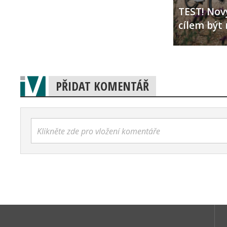
TEST! Nový
cílem být 
PŘIDAT KOMENTÁŘ
Klikněte zde pro vložení komentáře