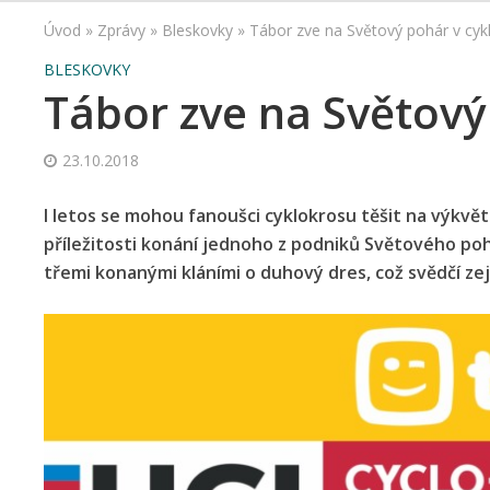
Úvod
»
Zprávy
»
Bleskovky
»
Tábor zve na Světový pohár v cyk
BLESKOVKY
Tábor zve na Světový
23.10.2018
I letos se mohou fanoušci cyklokrosu těšit na výkvět 
příležitosti konání jednoho z podniků Světového poh
třemi konanými kláními o duhový dres, což svědčí zej