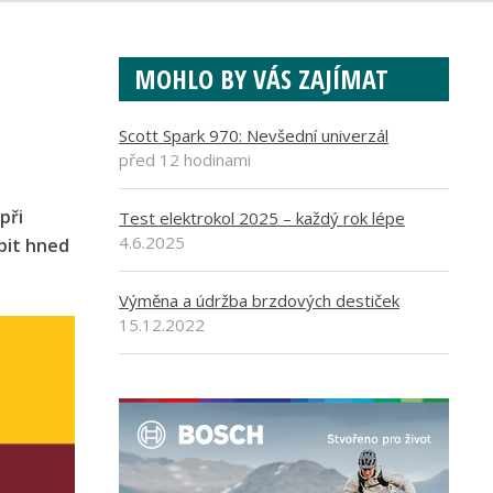
MOHLO BY VÁS ZAJÍMAT
Scott Spark 970: Nevšední univerzál
před 12 hodinami
při
Test elektrokol 2025 – každý rok lépe
4.6.2025
bit hned
Výměna a údržba brzdových destiček
15.12.2022