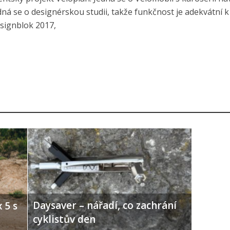
dná se o designérskou studii, takže funkčnost je adekvátní 
esignblok 2017,
Daysaver – nářadí, co zachrání
 5 s
cyklistův den