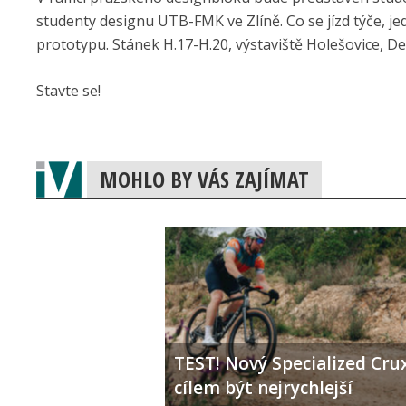
studenty designu UTB-FMK ve Zlíně. Co se jízd týče, je
prototypu. Stánek H.17-H.20, výstaviště Holešovice, D
Stavte se!
MOHLO BY VÁS ZAJÍMAT
TEST! Nový Specialized Crux
cílem být nejrychlejší