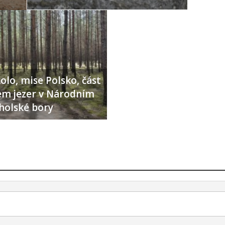
olo, mise Polsko, část
lem jezer v Národním
holské bory