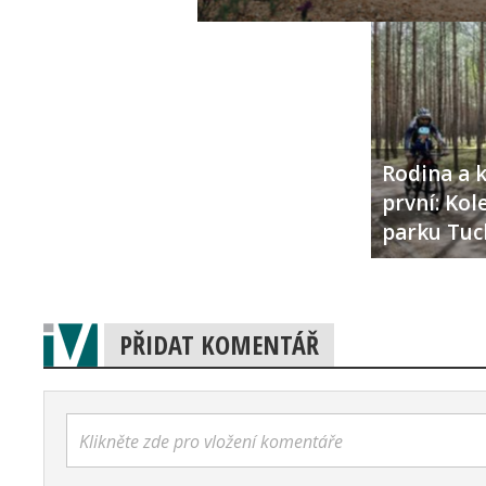
Rodina a k
první: Ko
parku Tuc
PŘIDAT KOMENTÁŘ
Klikněte zde pro vložení komentáře