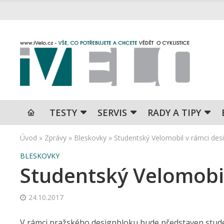
TESTY
SERVIS
RADY A TIPY
Úvod
»
Zprávy
»
Bleskovky
»
Studentský Velomobil v rámci des
BLESKOVKY
Studentský Velomobil
24.10.2017
V rámci pražského designbloku bude představen studen