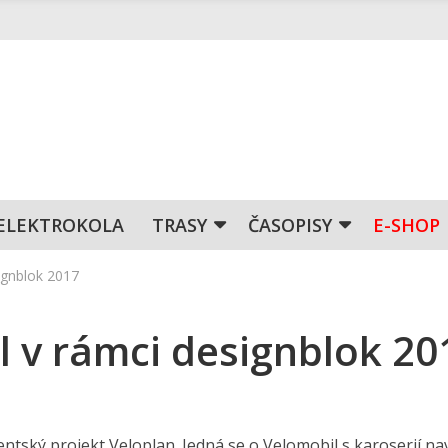
ELEKTROKOLA
TRASY
ČASOPISY
E-SHOP
ignblok 2017
 v rámci designblok 20
tský projekt Veloplan. Jedná se o Velomobil s karoserií n