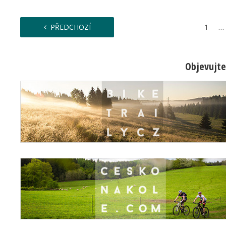
…
PŘEDCHOZÍ
1
Objevujte