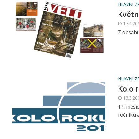
HLAVNÍ Z
Květn
17.4.20
Z obsahu
HLAVNÍ Z
Kolo 
13.3.20
Tři měsíc
ročníku 