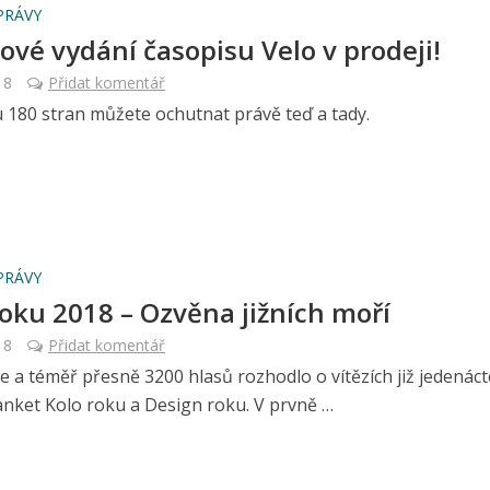
PRÁVY
ové vydání časopisu Velo v prodeji!
18
Přidat komentář
 180 stran můžete ochutnat právě teď a tady.
PRÁVY
roku 2018 – Ozvěna jižních moří
18
Přidat komentář
e a téměř přesně 3200 hlasů rozhodlo o vítězích již jedenác
anket Kolo roku a Design roku. V prvně …