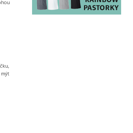
mohou
čku,
 mýt