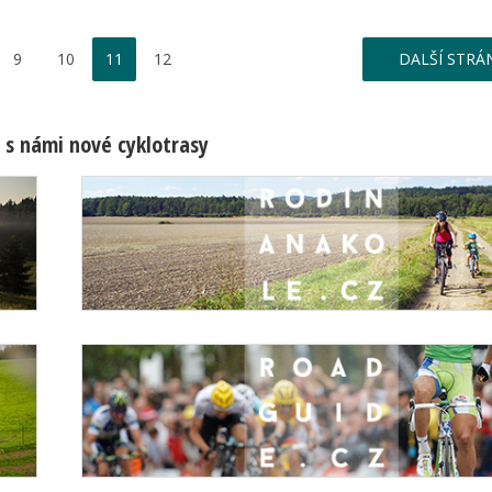
9
10
11
12
DALŠÍ STRÁ
 s námi nové cyklotrasy