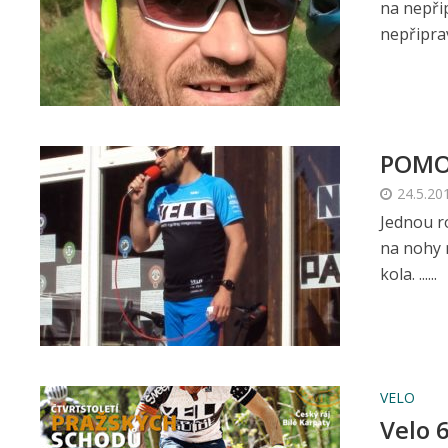
na nepři
nepřiprave
POMO
24.5.20
Jednou r
na nohy 
kola. ......
VELO
Velo 