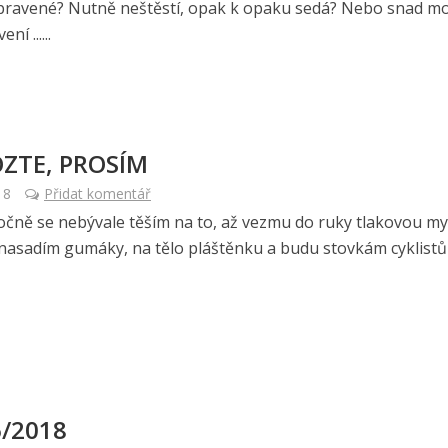
pravené? Nutně neštěstí, opak k opaku sedá? Nebo snad 
ní ......
ZTE, PROSÍM
18
Přidat komentář
očně se nebývale těším na to, až vezmu do ruky tlakovou my
nasadím gumáky, na tělo pláštěnku a budu stovkám cyklistů
6/2018