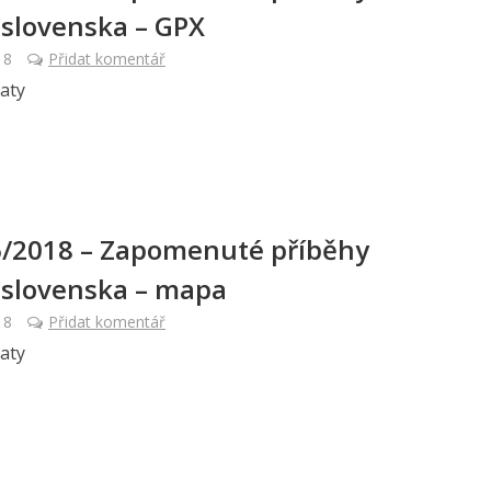
slovenska – GPX
18
Přidat komentář
paty
6/2018 – Zapomenuté příběhy
slovenska – mapa
18
Přidat komentář
paty