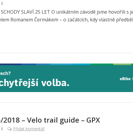
18
SCHODY SLAVÍ 25 LET O unikátním závodě jsme hovořili s j
elem Romanem Čermákem – o začátcích, kdy vlastně předbě
/2018 – Velo trail guide – GPX
18
Přidat komentář