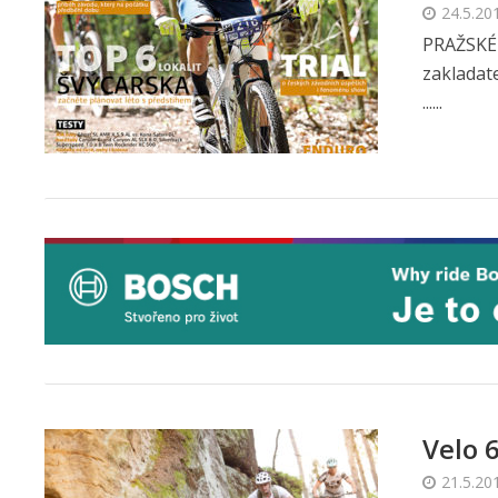
24.5.20
PRAŽSKÉ 
zakladat
......
Velo 6
21.5.20