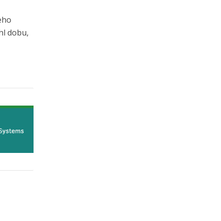
eho
hl dobu,