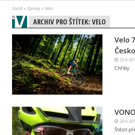
Úvod
»
Zprávy
»
Velo
ARCHIV PRO ŠTÍTEK: VELO
Velo 
Česko
20.6.20
Chřiby
VONO
20.6.20
Štěstí př