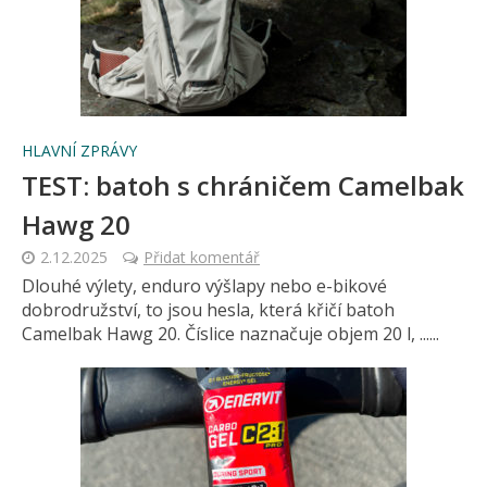
HLAVNÍ ZPRÁVY
TEST: batoh s chráničem Camelbak
Hawg 20
2.12.2025
Přidat komentář
Dlouhé výlety, enduro výšlapy nebo e-bikové
dobrodružství, to jsou hesla, která křičí batoh
Camelbak Hawg 20. Číslice naznačuje objem 20 l, ......