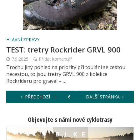
HLAVNÍ ZPRÁVY
TEST: tretry Rockrider GRVL 900
7.9.2025
Přidat komentář
Trochu jiný pohled na priority při toulání se cestou
necestou, to jsou tretry GRVL 900 z kolekce
Rockrideru pro gravel – …
…
…
1
PŘEDCHOZÍ
4
5
6
7
DALŠÍ STRÁNKA
8
52
Objevujte s námi nové cyklotrasy