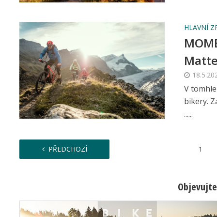
HLAVNÍ Z
MOMEN
Matte
18.5.20
V tomhle
bikery. 
......
PŘEDCHOZÍ
1
Objevujte