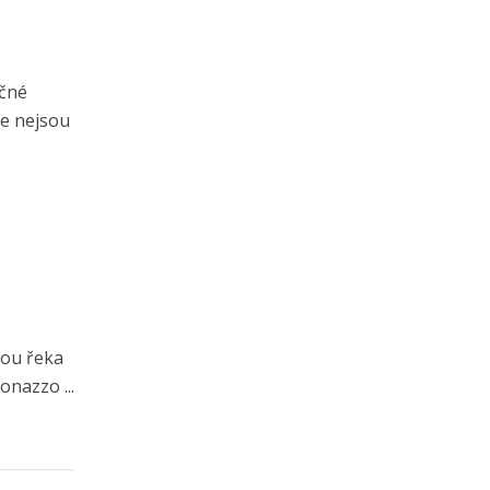
ečné
pce nejsou
tou řeka
onazzo ...