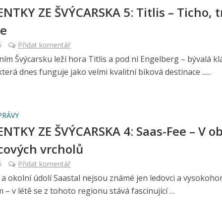
TKY ZE ŠVÝCARSKA 5: Titlis – Ticho, tr
ce
5
Přidat komentář
ním Švýcarsku leží hora Titlis a pod ní Engelberg – bývalá kl
která dnes funguje jako velmi kvalitní biková destinace ......
PRÁVY
TKY ZE ŠVÝCARSKA 4: Saas-Fee – V ob
ícových vrcholů
5
Přidat komentář
 a okolní údolí Saastal nejsou známé jen ledovci a vysokoh
 – v létě se z tohoto regionu stává fascinující …