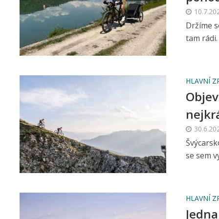
10.7.20
Držíme s
tam rádi
HLAVNÍ Z
Objev
nejkr
30.6.20
Švýcarsk
se sem v
HLAVNÍ Z
Jedna