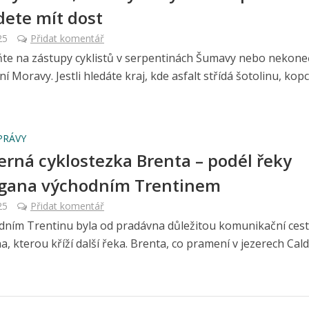
ete mít dost
25
Přidat komentář
e na zástupy cyklistů v serpentinách Šumavy nebo nekon
žní Moravy. Jestli hledáte kraj, kde asfalt střídá šotolinu, ko
PRÁVY
rná cyklostezka Brenta – podél řeky
gana východním Trentinem
25
Přidat komentář
dním Trentinu byla od pradávna důležitou komunikační ces
, kterou kříží další řeka. Brenta, co pramení v jezerech Cald