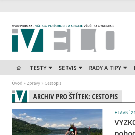
TESTY
SERVIS
RADY A TIPY
Úvod
»
Zprávy
»
Cestopis
ARCHIV PRO ŠTÍTEK: CESTOPIS
HLAVNÍ Z
VYZKO
poho