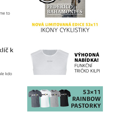
me to
líč k
ale kdo