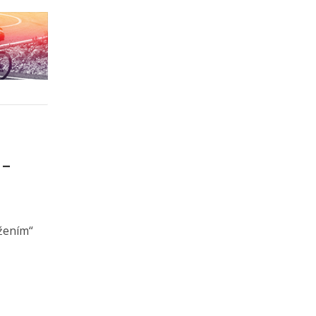
 –
užením“