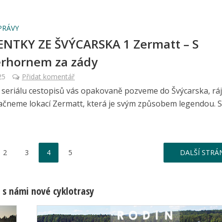
PRÁVY
TKY ZE ŠVÝCARSKA 1 Zermatt – S
rhornem za zády
25
Přidat komentář
 seriálu cestopisů vás opakovaně pozveme do Švýcarska, rá
Začneme lokací Zermatt, která je svým způsobem legendou. S
2
3
4
5
DALŠÍ STRÁ
 s námi nové cyklotrasy