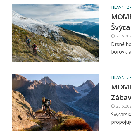
HLAVNÍ Z
MOMEN
Švýca
28.5.20
Drsné hor
borovic 
HLAVNÍ Z
MOMEN
Zábav
25.5.20
Švýcarská
propojuje