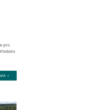
je pro
tředisko
NKA