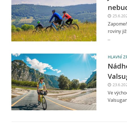
nebud
25.6.20
Zapomeňt
roviny ji
...
HLAVNÍ Z
Nádhe
Valsu
23.6.20
Ve výcho
Valsugana