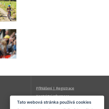
Příhlášení | Registrace
Kontaktní informace
Tato webová stránka používá cookies
Mapa stránek