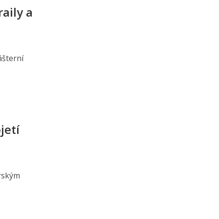
aily a
ášterní
jetí
orským