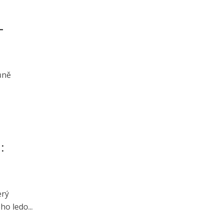
–
ůně
:
erý
o ledo...