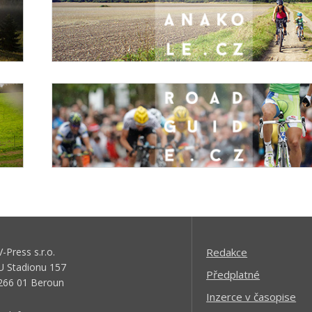
V-Press s.r.o.
Redakce
U Stadionu 157
Předplatné
266 01 Beroun
Inzerce v časopise