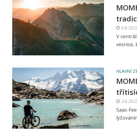
MOMEN
tradi
6.6.202
V centrál
vesnice, 
HLAVNÍ Z
MOMEN
třítis
2.6.202
Saas-Fee
lyžováním