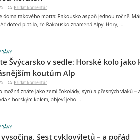
25
Přidat komentář
e doma takového motta: Rakousko aspoň jednou ročně. Má
. Až doteď platilo, že Rakousko znamená Alpy. Hory, …
PRÁVY
te Švýcarsko v sedle: Horské kolo jako k
ásnějším koutům Alp
25
Přidat komentář
o možná znáte jako zemi čokolády, sýrů a přesných vlaků – 
ydá s horským kolem, objeví jeho …
PRÁVY
 vysočina, šest cyklovýletů – a pořád