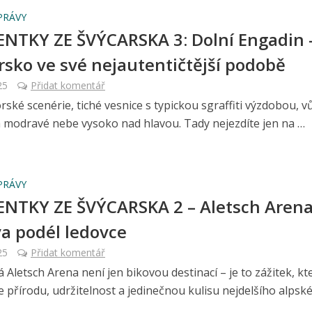
PRÁVY
TKY ZE ŠVÝCARSKA 3: Dolní Engadin 
rsko ve své nejautentičtější podobě
25
Přidat komentář
ské scenérie, tiché vesnice s typickou sgraffiti výzdobou, v
a modravé nebe vysoko nad hlavou. Tady nejezdíte jen na …
PRÁVY
TKY ZE ŠVÝCARSKA 2 – Aletsch Arena
a podél ledovce
25
Přidat komentář
 Aletsch Arena není jen bikovou destinací – je to zážitek, kt
 přírodu, udržitelnost a jedinečnou kulisu nejdelšího alpskéh