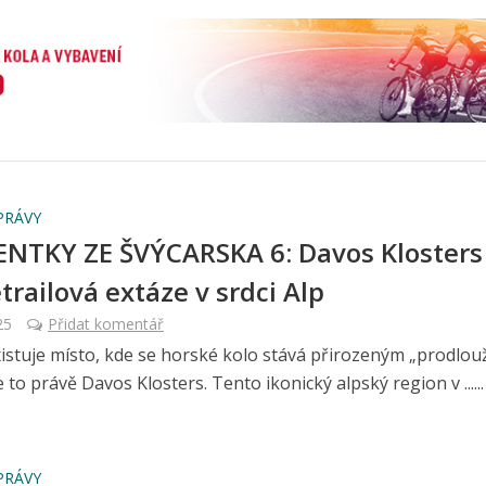
PRÁVY
TKY ZE ŠVÝCARSKA 6: Davos Klosters
trailová extáze v srdci Alp
25
Přidat komentář
istuje místo, kde se horské kolo stává přirozeným „prodlo
je to právě Davos Klosters. Tento ikonický alpský region v ......
PRÁVY