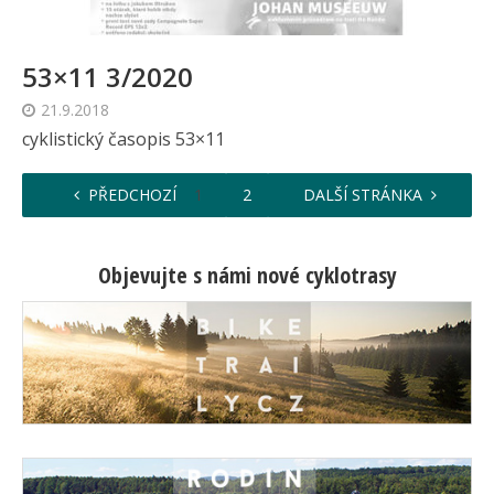
53×11 3/2020
21.9.2018
cyklistický časopis 53×11
PŘEDCHOZÍ
1
2
3
DALŠÍ STRÁNKA
Objevujte s námi nové cyklotrasy