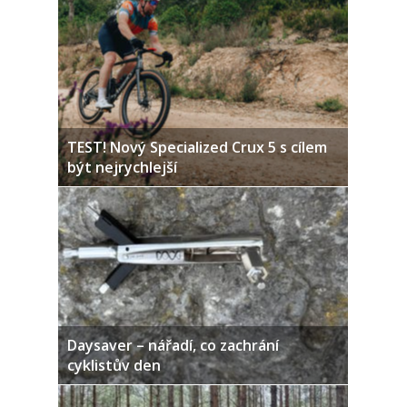
TEST! Nový Specialized Crux 5 s cílem
být nejrychlejší
Daysaver – nářadí, co zachrání
cyklistův den