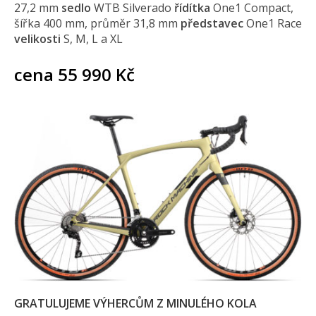
27,2 mm
sedlo
WTB Silverado
řídítka
One1 Compact,
šířka 400 mm, průměr 31,8 mm
představec
One1 Race
velikosti
S, M, L a XL
cena 55 990 Kč
GRATULUJEME VÝHERCŮM Z MINULÉHO KOLA