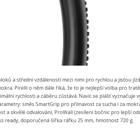
oků a střední vzdáleností mezi nimi pro rychlou a jistou jíz
ra. Pirelli o něm dále říká, že to je nejlepší volba pro tratě
mální rychlosti a záběru zůstává. Navíc se plášť vyznačuje 
parametry: směs SmartGrip pro přilnavost za sucha i za mokr
t a skvělé odvalování, ProWall (zesílení bočnic pro lepší od
eless ready, doporučená šířka ráfku 25 mm, hmotnost 720 g.