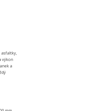
 asfaltky,
 a výkon
lanek a
aždý
100 mm