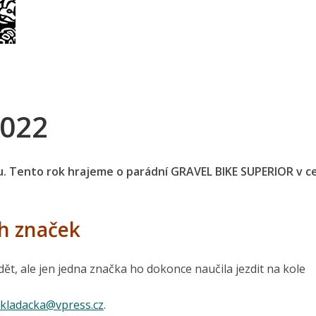
2022
tu. Tento rok hrajeme o parádní GRAVEL BIKE SUPERIOR v c
ch značek
ět, ale jen jedna značka ho dokonce naučila jezdit na kole
skladacka@vpress.cz
.