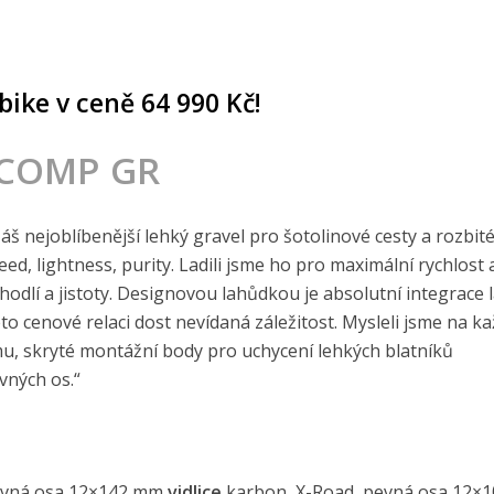
ike v ceně 64 990 Kč!
COMP GR
š nejoblíbenější lehký gravel pro šotolinové cesty a rozbité
ed, lightness, purity. Ladili jsme ho pro maximální rychlost
hodlí a jistoty. Designovou lahůdkou je absolutní integrace 
 této cenové relaci dost nevídaná záležitost. Mysleli jsme na k
u, skryté montážní body pro uchycení lehkých blatníků
ných os.“
pevná osa 12×142 mm
vidlice
karbon, X-Road, pevná osa 12×