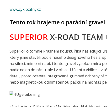
www.cyklozitny.cz
Tento rok hrajeme o parádní gravel b
SUPERIOR
X-ROAD TEAM
Superior o tomhle krásném kousku říká následující: „Ná
který jsme stavěli podle našeho designového hesla: spe
na silnici, mimo ni nabízí tento gravel vysokou míru po
hadic nejen do rámu, ale i v oblasti řízení a vidlice – v
detail, proto oceníte integrované gumové ochrany rám
nebo magnetickou odnímatelnou páčku na montáž pev
rám
karbon, X-Road Race Mid Modulus, Flat Mount, 