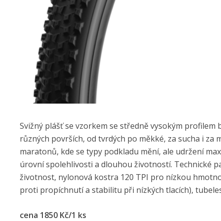
Svižný plášť se vzorkem se středně vysokým profilem bl
různých površích, od tvrdých po měkké, za sucha i za mok
maratonů, kde se typy podkladu mění, ale udržení maxi
úrovní spolehlivosti a dlouhou životností. Technické 
životnost, nylonová kostra 120 TPI pro nízkou hmotnos
proti propíchnutí a stabilitu při nízkých tlacích), tub
cena 1850 Kč/1 ks