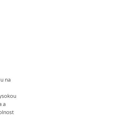
du na
vysokou
a a
olnost