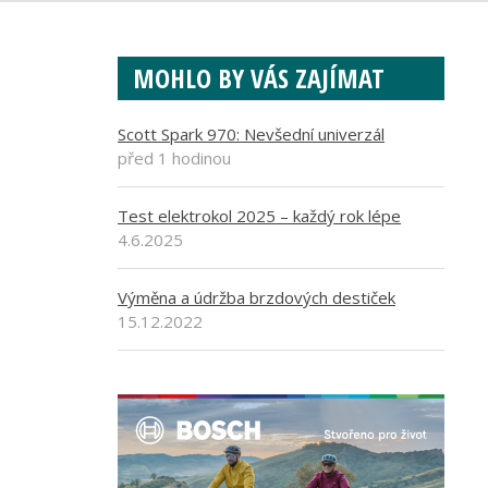
MOHLO BY VÁS ZAJÍMAT
Scott Spark 970: Nevšední univerzál
před 1 hodinou
Test elektrokol 2025 – každý rok lépe
4.6.2025
Výměna a údržba brzdových destiček
15.12.2022