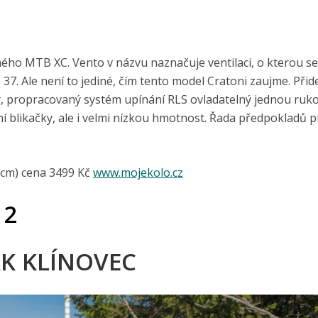
ižného MTB XC. Vento v názvu naznačuje ventilaci, o kterou se
 37. Ale není to jediné, čím tento model Cratoni zaujme. Při
ky, propracovaný systém upínání RLS ovladatelný jednou ruk
ní blikačky, ale i velmi nízkou hmotnost. Řada předpokladů p
 cm) cena 3499 Kč
www.mojekolo.cz
 2
RK KLÍNOVEC