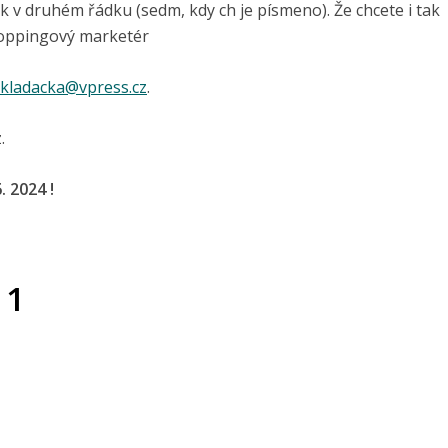
k v druhém řádku (sedm, kdy ch je písmeno). Že chcete i tak
hoppingový marketér
skladacka@vpress.cz
.
.
 2024 !
 1