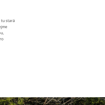
 tu stará
dejme
ou,
ro