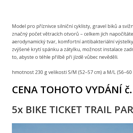
Model pro příznivce silniční cyklisty, gravel biků a sv
značný počet větracích otvorů – celkem jich napočítáte
aerodynamický tvar, komfortní antibakteriální výstel
zvýšené krytí spánku a zátylku, možnost instalace zad
to, abyste o téhle přilbě při jízdě vůbec nevěděli.
hmotnost 230 g velikosti S/M (52–57 cm) a M/L (56–60
CENA TOHOTO VYDÁNÍ č.
5x BIKE TICKET TRAIL PA