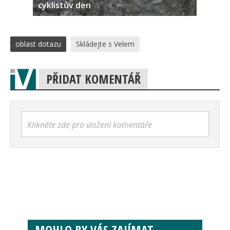
cyklistův den
oblast dotazu
Skládejte s Velem
PŘIDAT KOMENTÁŘ
Klikněte zde pro vložení komentáře
MOHLO BY VÁS ZAJÍMAT