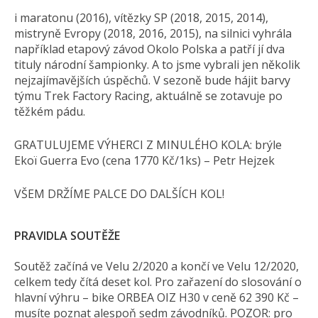
i maratonu (2016), vítězky SP (2018, 2015, 2014),
mistryně Evropy (2018, 2016, 2015), na silnici vyhrála
například etapový závod Okolo Polska a patří jí dva
tituly národní šampionky. A to jsme vybrali jen několik
nejzajímavějších úspěchů. V sezoně bude hájit barvy
týmu Trek Factory Racing, aktuálně se zotavuje po
těžkém pádu.
GRATULUJEME VÝHERCI Z MINULÉHO KOLA: brýle
Ekoï Guerra Evo (cena 1770 Kč/1ks) – Petr Hejzek
VŠEM DRŽÍME PALCE DO DALŠÍCH KOL!
PRAVIDLA SOUTĚŽE
Soutěž začíná ve Velu 2/2020 a končí ve Velu 12/2020,
celkem tedy čítá deset kol. Pro zařazení do slosování o
hlavní výhru – bike ORBEA OIZ H30 v ceně 62 390 Kč –
musíte poznat alespoň sedm závodníků. POZOR: pro