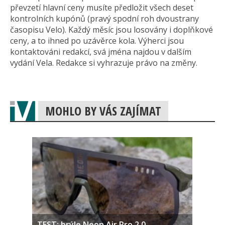
převzetí hlavní ceny musíte předložit všech deset
kontrolních kupónů (pravý spodní roh dvoustrany
časopisu Velo). Každý měsíc jsou losovány i doplňkové
ceny, a to ihned po uzávěrce kola. Výherci jsou
kontaktováni redakcí, svá jména najdou v dalším
vydání Vela. Redakce si vyhrazuje právo na změny.
MOHLO BY VÁS ZAJÍMAT
TEST: brýle Neon Air Pro 2.0