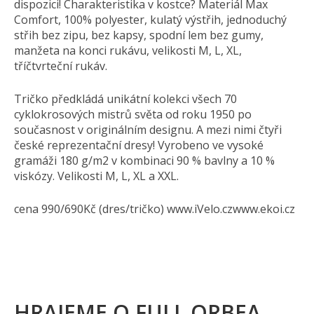
dispozici! Charakteristika v kostce? Materiál Max
Comfort, 100% polyester, kulatý výstřih, jednoduchý
střih bez zipu, bez kapsy, spodní lem bez gumy,
manžeta na konci rukávu, velikosti M, L, XL,
tříčtvrteční rukáv.
Tričko předkládá unikátní kolekci všech 70
cyklokrosových mistrů světa od roku 1950 po
současnost v originálním designu. A mezi nimi čtyři
české reprezentační dresy! Vyrobeno ve vysoké
gramáži 180 g/m2 v kombinaci 90 % bavlny a 10 %
viskózy. Velikosti M, L, XL a XXL.
cena 990/690Kč (dres/tričko) www.iVelo.czwww.ekoi.cz
HRAJEM
E O FULL
ORBEA