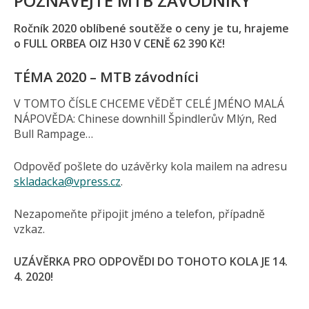
POZNÁVEJTE MTB ZÁVODNÍKY
Ročník 2020 oblíbené soutěže o ceny je tu, hrajeme
o FULL ORBEA OIZ H30 V CENĚ 62 390 Kč!
TÉMA 2020 – MTB závodníci
V TOMTO ČÍSLE CHCEME VĚDĚT CELÉ JMÉNO MALÁ
NÁPOVĚDA: Chinese downhill Špindlerův Mlýn, Red
Bull Rampage…
Odpověď pošlete do uzávěrky kola mailem na adresu
skladacka@vpress.cz
.
Nezapomeňte připojit jméno a telefon, případně
vzkaz.
UZÁVĚRKA PRO ODPOVĚDI DO TOHOTO KOLA JE 14.
4. 2020!