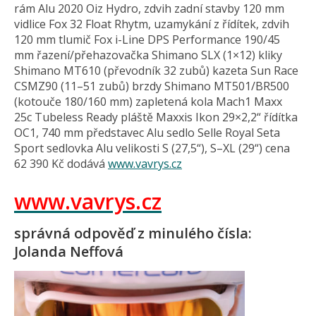
rám Alu 2020 Oiz Hydro, zdvih zadní stavby 120 mm
vidlice Fox 32 Float Rhytm, uzamykání z řídítek, zdvih
120 mm tlumič Fox i-Line DPS Performance 190/45
mm řazení/přehazovačka Shimano SLX (1×12) kliky
Shimano MT610 (převodník 32 zubů) kazeta Sun Race
CSMZ90 (11–51 zubů) brzdy Shimano MT501/BR500
(kotouče 180/160 mm) zapletená kola Mach1 Maxx
25c Tubeless Ready pláště Maxxis Ikon 29×2,2“ řídítka
OC1, 740 mm představec Alu sedlo Selle Royal Seta
Sport sedlovka Alu velikosti S (27,5“), S–XL (29“) cena
62 390 Kč dodává
www.vavrys.cz
www.vavrys.cz
správná odpověď z minulého čísla:
Jolanda Neffová