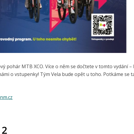
vý pohár MTB XCO. Více o něm se dočtete v tomto vydání –
 námi o vstupenky! Tým Vela bude opět u toho. Potkáme se t
nm.cz
 2