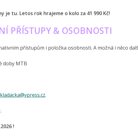
y je tu. Letos rok hrajeme o kolo za 41 990 Kč!
NÍ PŘÍSTUPY & OSOBNOSTI
rnativním přístupům i položka osobnosti. A možná i něco dal
ané doby MTB
skladacka@vpress.cz
.
.
2026 !