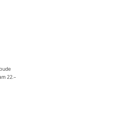
 bude
am 22.–