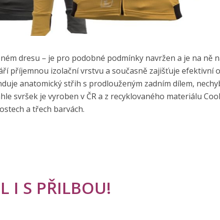
pleném dresu – je pro podobné podmínky navržen a je na ně n
váří příjemnou izolační vrstvu a současně zajišťuje efektivní
ponduje anatomický střih s prodlouženým zadním dílem, nechy
tenhle svršek je vyroben v ČR a z recyklovaného materiálu Co
ostech a třech barvách.
 I S PŘILBOU!