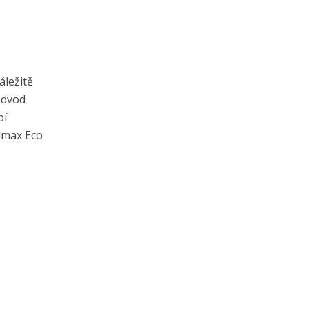
áležitě
 odvod
bí
olmax Eco