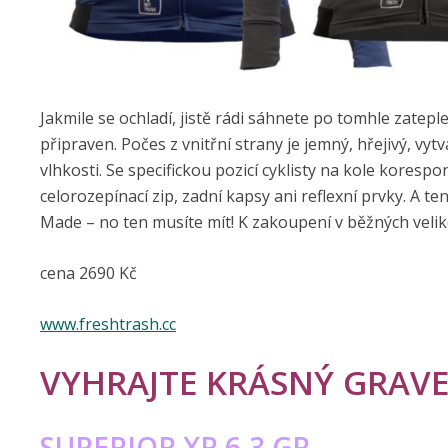
Jakmile se ochladí, jistě rádi sáhnete po tomhle zate
připraven. Počes z vnitřní strany je jemný, hřejivý, vyt
vlhkosti. Se specifickou pozicí cyklisty na kole kores
celorozepínací zip, zadní kapsy ani reflexní prvky. A 
Made – no ten musíte mít! K zakoupení v běžných velik
cena 2690 Kč
www.freshtrash.cc
VYHRAJTE KRÁSNÝ GRAVEL
SUPERIOR XR 6.3 GR