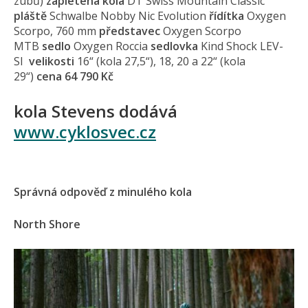
zubů)
zapletená kola
DT Swiss Mountain Classic
pláště
Schwalbe Nobby Nic Evolution
řídítka
Oxygen
Scorpo, 760 mm
představec
Oxygen Scorpo
MTB
sedlo
Oxygen Roccia
sedlovka
Kind Shock LEV-
SI
velikosti
16“ (kola 27,5“), 18, 20 a 22“ (kola
29“)
cena 64 790 Kč
kola Stevens dodává
www.cyklosvec.cz
Správná odpověď z minulého kola
North Shore