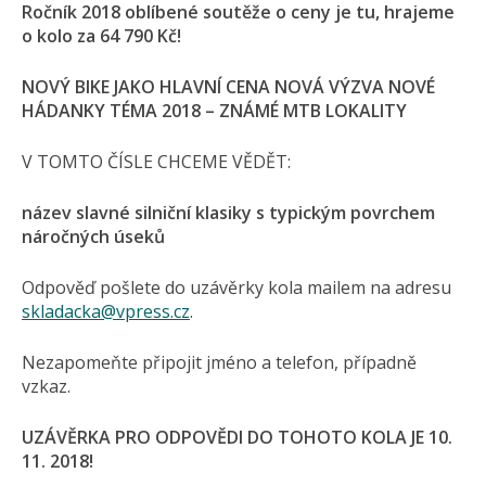
Ročník 2018 oblíbené soutěže o ceny je tu, hrajeme
o kolo za 64 790 Kč!
NOVÝ BIKE JAKO HLAVNÍ CENA
NOVÁ VÝZVA
NOVÉ
HÁDANKY
TÉMA 2018 – ZNÁMÉ MTB LOKALITY
V TOMTO ČÍSLE CHCEME VĚDĚT:
název slavné silniční klasiky s typickým povrchem
náročných úseků
Odpověď pošlete do uzávěrky kola mailem na adresu
skladacka@vpress.cz
.
Nezapomeňte připojit jméno a telefon, případně
vzkaz.
UZÁVĚRKA PRO ODPOVĚDI DO TOHOTO KOLA JE 10.
11. 2018!