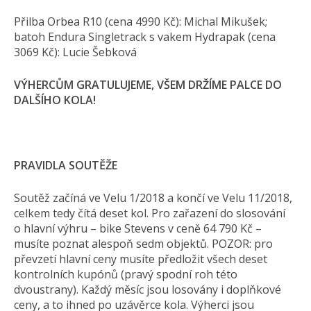
Přilba Orbea R10 (cena 4990 Kč): Michal Mikušek;
batoh Endura Singletrack s vakem Hydrapak (cena
3069 Kč): Lucie Šebková
VÝHERCŮM GRATULUJEME, VŠEM DRŽÍME PALCE DO
DALŠÍHO KOLA!
PRAVIDLA SOUTĚŽE
Soutěž začíná ve Velu 1/2018 a končí ve Velu 11/2018,
celkem tedy čítá deset kol. Pro zařazení do slosování
o hlavní výhru – bike Stevens v ceně 64 790 Kč –
musíte poznat alespoň sedm objektů. POZOR: pro
převzetí hlavní ceny musíte předložit všech deset
kontrolních kupónů (pravý spodní roh této
dvoustrany). Každý měsíc jsou losovány i doplňkové
ceny, a to ihned po uzávěrce kola. Výherci jsou