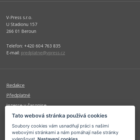
V-Press s.r.o.
U Stadionu 157
266 01 Beroun
Telefon: +420 604 763 835
E-mail:
predplatne@vpress.cz
Redakce
Předplatné
Inzerce v časopise
Inzerce na www stránkách
Tato webová stránka používá cookies
Obchodní podmínky
Soubory cookies vám usnadňují práci s našimi
webovými stránkami a nám pomáhají naše stránky
Ochrana osobních údajů
vylepšovat.
Nastavení cookies