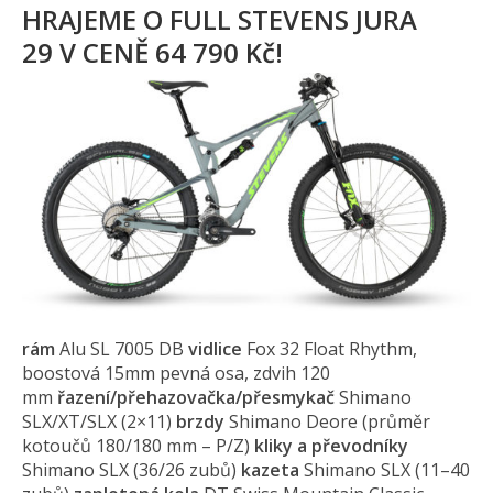
HRAJEME O FULL STEVENS JURA
29 V CENĚ 64 790 Kč!
rám
Alu SL 7005 DB
vidlice
Fox 32 Float Rhythm,
boostová 15mm pevná osa, zdvih 120
mm
řazení/
přehazovačka/přesmykač
Shimano
SLX/XT/SLX (2×11)
brzdy
Shimano Deore (průměr
kotoučů 180/180 mm – P/Z)
kliky a převodníky
Shimano SLX (36/26 zubů)
kazeta
Shimano SLX (11–40