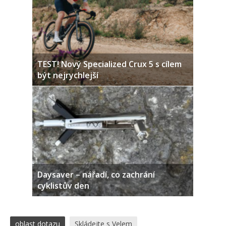
TEST! Nový Specialized Crux 5 s cílem
být nejrychlejší
Daysaver – nářadí, co zachrání
cyklistův den
oblast dotazu
Skládejte s Velem