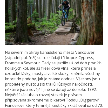
Na severním okraji kanadského města Vancouver
(západní pobřeží) se rozkládají tři kopce: Cypress,
Fromme a Seymour. Tady se jezdilo už od dob prvních
horských kol, ale až freeridová vlna, která přinesla
uzoučké lávky, mosty a velké skoky, změnila všechny
kopce do podoby, jak je známe dodnes. Všechny jsou
propleteny hustou sítí trailů různých náročností,
některé jsou novější, jiné se datují až do roku 1992.
Největší zásluha o rozvoj stezek je právem
připisována skromnému bikerovi Toddu „Diggerovi“
Fianderovi, který temnější cestičky zkrášloval už od 70.