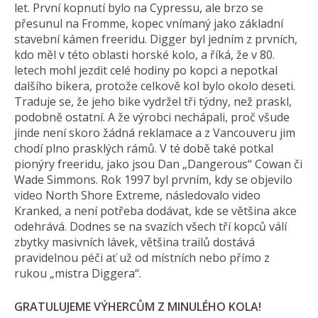
let. První kopnutí bylo na Cypressu, ale brzo se
přesunul na Fromme, kopec vnímaný jako základní
stavební kámen freeridu. Digger byl jedním z prvních,
kdo měl v této oblasti horské kolo, a říká, že v 80.
letech mohl jezdit celé hodiny po kopci a nepotkal
dalšího bikera, protože celkově kol bylo okolo deseti.
Traduje se, že jeho bike vydržel tři týdny, než praskl,
podobně ostatní. A že výrobci nechápali, proč všude
jinde není skoro žádná reklamace a z Vancouveru jim
chodí plno prasklých rámů. V té době také potkal
pionýry freeridu, jako jsou Dan „Dangerous“ Cowan či
Wade Simmons. Rok 1997 byl prvním, kdy se objevilo
video North Shore Extreme, následovalo video
Kranked, a není potřeba dodávat, kde se většina akce
odehrává. Dodnes se na svazích všech tří kopců válí
zbytky masivních lávek, většina trailů dostává
pravidelnou péči ať už od místních nebo přímo z
rukou „mistra Diggera“.
GRATULUJEME VÝHERCŮM Z MINULÉHO KOLA!