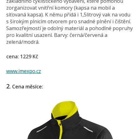
základního cyklistického vybavení, které pomohou
zorganizovat vnitřní komory (kapsa na mobil a
síťovaná kapsa). K němu přidá i 1,5litrový vak na vodu
s širokým plnicím otvorem pro snadné plnění i čištění.
Samozřejmostí je odolný materiál a pohodlné popruhy
pro kvalitní usazení. Barvy: černá/červená a
zelená/modrá.
cena: 1229 Kč
www.imexpo.cz
2
. Cena měsíce: