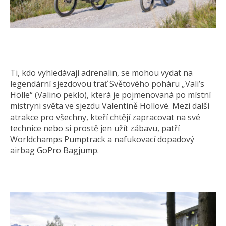
Ti, kdo vyhledávají adrenalin, se mohou vydat na
legendární sjezdovou trať Světového poháru „Vali’s
Hölle“ (Valino peklo), která je pojmenovaná po místní
mistryni světa ve sjezdu Valentině Höllové. Mezi další
atrakce pro všechny, kteří chtějí zapracovat na své
technice nebo si prostě jen užít zábavu, patří
Worldchamps Pumptrack a nafukovací dopadový
airbag GoPro Bagjump.