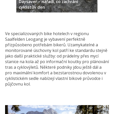
Daysaver – nářadí, co zachrání
cyklistův den
Ve specializovaných bike hotelech v regionu
Saalfelden Leogang je vybavení perfektně
přizpůsobeno potřebám bikerů. Uzamykatelné a
monitorované úschovny kol patří ke standardu stejně
jako další praktické služby: od prádelny přes mycí
stanice na kola až po informační koutky pro plánování
tras a cyklovýletů. Některé podniky jdou ještě dál a
pro maximální komfort a bezstarostnou dovolenou v
cyklistickém sedle nabízejí vlastní bikové průvodce i
půjčovnu kol.