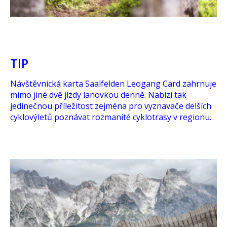
TIP
Návštěvnická karta Saalfelden Leogang Card zahrnuje
mimo jiné dvě jízdy lanovkou denně. Nabízí tak
jedinečnou příležitost zejména pro vyznavače delších
cyklovýletů poznávat rozmanité cyklotrasy v regionu.