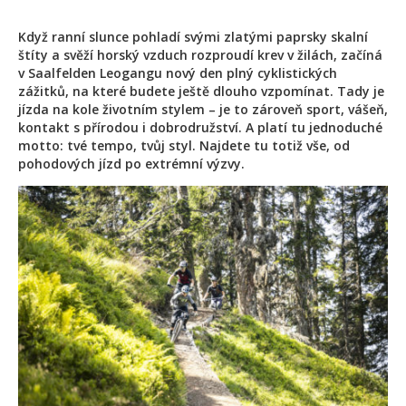
Když ranní slunce pohladí svými zlatými paprsky skalní
štíty a svěží horský vzduch rozproudí krev v žilách, začíná
v Saalfelden Leogangu nový den plný cyklistických
zážitků, na které budete ještě dlouho vzpomínat. Tady je
jízda na kole životním stylem – je to zároveň sport, vášeň,
kontakt s přírodou i dobrodružství. A platí tu jednoduché
motto: tvé tempo, tvůj styl. Najdete tu totiž vše, od
pohodových jízd po extrémní výzvy.