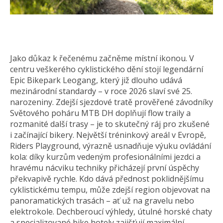
Jako důkaz k řečenému začněme místní ikonou. V
centru veškerého cyklistického dění stojí legendární
Epic Bikepark Leogang, který již dlouho udává
mezinárodní standardy – v roce 2026 slaví své 25.
narozeniny. Zdejší sjezdové tratě prověřené závodníky
Světového poháru MTB DH doplňují flow traily a
rozmanité další trasy – je to skutečný ráj pro zkušené
i začínající bikery. Největší tréninkový areál v Evropě,
Riders Playground, výrazně usnadňuje výuku ovládání
kola: díky kurzům vedeným profesionálními jezdci a
hravému nácviku techniky přicházejí první úspěchy
překvapivě rychle. Kdo dává přednost poklidnějšímu
cyklistickému tempu, může zdejší region objevovat na
panoramatických trasách – ať už na gravelu nebo
elektrokole. Dechberoucí výhledy, útulné horské chaty
a specializované bike hotely zajišťují maximální