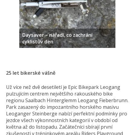
Daysaver – nářadí, co zachrání
cyklistův den
25 let bikerské vášně
Už více než dvě desetiletí je Epic Bikepark Leogang
pulzujícím centrem největšího rakouského bike
regionu Saalbach Hinterglemm Leogang Fieberbrunn.
Park zasazený do impozantního horského masivu
Leoganger Steinberge nabízí perfektní podmínky pro
jezdce všech výkonnostních kategorií v období od
května až do listopadu. Začátečníci sbírají první
zkušenosti v tréninkovém areálu Riders Playground