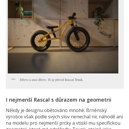
Dřevo a zase dřevo. To je původ Rascal Trunk.
I nejmenší Rascal s důrazem na geometrii
Někdy je designu obětováno mnohé. Brněnský
výrobce však podle svých slov nenechal nic náhodě ani
na modelu pro nejmenší prcky a vtiskl mu specifickou