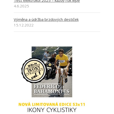
Test elektrokol 2025 – každý rok lépe
4.6.2025
Výměna a údržba brzdových destiček
15.12.2022