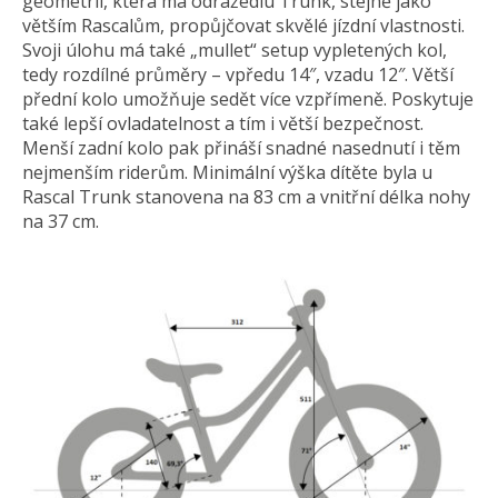
geometrii, která má odrážedlu Trunk, stejně jako
větším Rascalům, propůjčovat skvělé jízdní vlastnosti.
Svoji úlohu má také „mullet“ setup vypletených kol,
tedy rozdílné průměry – vpředu 14″, vzadu 12″. Větší
přední kolo umožňuje sedět více vzpřímeně. Poskytuje
také lepší ovladatelnost a tím i větší bezpečnost.
Menší zadní kolo pak přináší snadné nasednutí i těm
nejmenším riderům. Minimální výška dítěte byla u
Rascal Trunk stanovena na 83 cm a vnitřní délka nohy
na 37 cm.