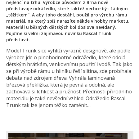
nejlehčí na trhu. Výrobce původem z Brna nově
představuje odrážedlo, které taktéž nechce být žádným
„těžítkem“. A aby toho dostáhl, použil pro výrobu rámu
materiál, na který spíš narazíte někde v hobby marketu.
Materiál u běžných dětských kol doslova nevídaný.
Pojďme si velmi zajímavou novinku Rascal Trunk
představit.
Model Trunk sice vyhlíží výrazně designově, ale podle
výrobce jde o plnohodnotné odrážedlo, které odolá
dětským hrátkám, venkovnímu použití i vodě. Tak jako
se při výrobě rámu u hliníku řeší slitina, zde probíhala
debata nad zdrojem dřeva. Vyhrála laminovaná
březová překližka, která je pevná a odolná, ale
zachovává si lehkost a pružnost. Předností přírodního
materiálu je také nevšední vzhled. Odrážedlo Rascal
Trunk tak lze jenom těžko zaměnit…