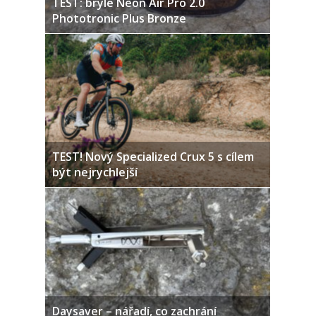
TEST: brýle Neon Air Pro 2.0
Phototronic Plus Bronze
TEST! Nový Specialized Crux 5 s cílem
být nejrychlejší
Daysaver – nářadí, co zachrání