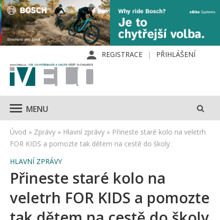
REGISTRACE
PŘIHLÁŠENÍ
MENU
Úvod
»
Zprávy
»
Hlavní zprávy
»
Přineste staré kolo na veletrh
FOR KIDS a pomozte tak dětem na cestě do školy
HLAVNÍ ZPRÁVY
Přineste staré kolo na
veletrh FOR KIDS a pomozte
tak dětem na cestě do školy