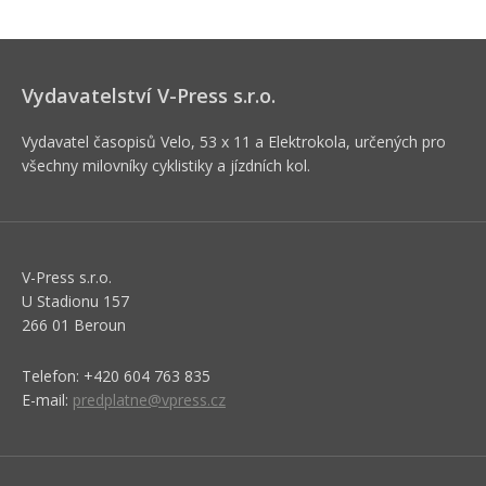
Vydavatelství V-Press s.r.o.
Vydavatel časopisů Velo, 53 x 11 a Elektrokola, určených pro
všechny milovníky cyklistiky a jízdních kol.
V-Press s.r.o.
U Stadionu 157
266 01 Beroun
Telefon: +420 604 763 835
E-mail:
predplatne@vpress.cz