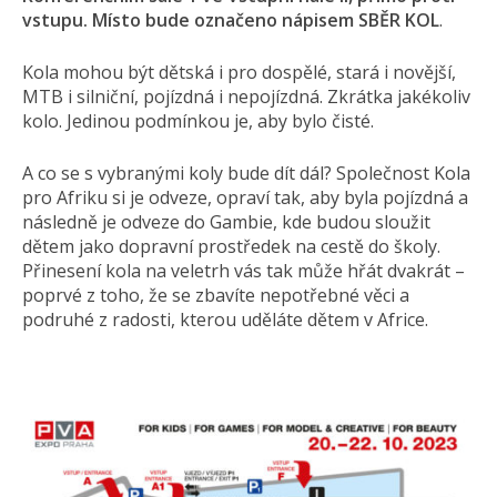
vstupu. Místo bude označeno nápisem SBĚR KOL
.
Kola mohou být dětská i pro dospělé, stará i novější,
MTB i silniční, pojízdná i nepojízdná. Zkrátka jakékoliv
kolo. Jedinou podmínkou je, aby bylo čisté.
A co se s vybranými koly bude dít dál? Společnost Kola
pro Afriku si je odveze, opraví tak, aby byla pojízdná a
následně je odveze do Gambie, kde budou sloužit
dětem jako dopravní prostředek na cestě do školy.
Přinesení kola na veletrh vás tak může hřát dvakrát –
poprvé z toho, že se zbavíte nepotřebné věci a
podruhé z radosti, kterou uděláte dětem v Africe.