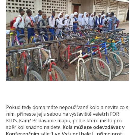
Pokud tedy doma máte nepoužívané kolo a nevíte co s
ním, přineste jej s sebou na výstaviště veletrh FOR
KIDS. Kam? Přidáváme mapu, podle které místo pro
sběr kol snadno najdete.
Kola můžete odevzdávat v
Konferenčním sále 1 ve Vstupní hale II, přímo proti