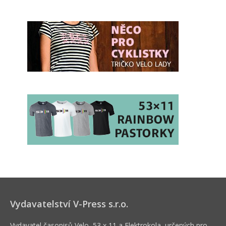
Vydavatelství V-Press s.r.o.
Vydavatel časopisů Velo, 53 x 11 a Elektrokola, určených pro