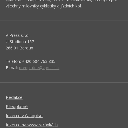
všechny milovníky cyklistiky a jízdních kol.
V-Press s.r.o.
U Stadionu 157
266 01 Beroun
Telefon: +420 604 763 835
E-mail:
predplatne@vpress.cz
Redakce
Předplatné
Inzerce v časopise
Inzerce na www stránkách