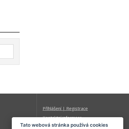
Příhlášení | Registrace
Kontaktní informace
Tato webová stránka používá cookies
Mapa stránek