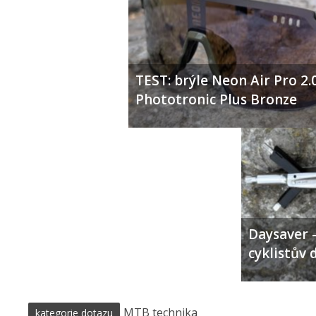
TEST: brýle Neon Air Pro 2.
Phototronic Plus Bronze
Daysaver –
cyklistův 
MTB technika
kategorie dotazu