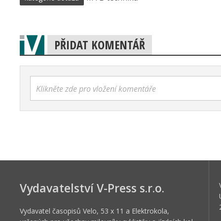
PŘIDAT KOMENTÁŘ
Klikněte zde pro vložení komentáře
Vydavatelství V-Press s.r.o.
Vydavatel časopisů Velo, 53 x 11 a Elektrokola,