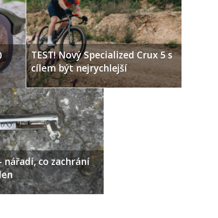
TEST! Nový Specialized Crux 5 s
0
cílem být nejrychlejší
 nářadí, co zachrání
den