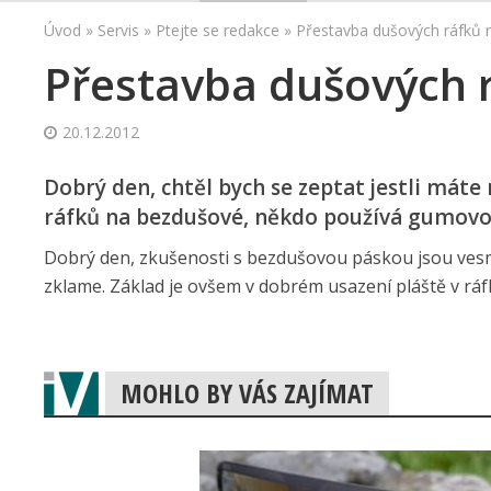
Úvod
»
Servis
»
Ptejte se redakce
»
Přestavba dušových ráfků 
Přestavba dušových 
20.12.2012
Dobrý den, chtěl bych se zeptat jestli mát
ráfků na bezdušové, někdo používá gumovou 
Dobrý den, zkušenosti s bezdušovou páskou jsou vesm
zklame. Základ je ovšem v dobrém usazení pláště v ráf
MOHLO BY VÁS ZAJÍMAT