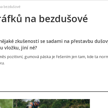
na bezdušové
ráfků na bezdušové
e nějaké zkušenosti se sadami na přestavbu dušo
vložku, jiní né?
ěs pozitivní, gumová páska je řešením jen tam, kde ta norm
ku.