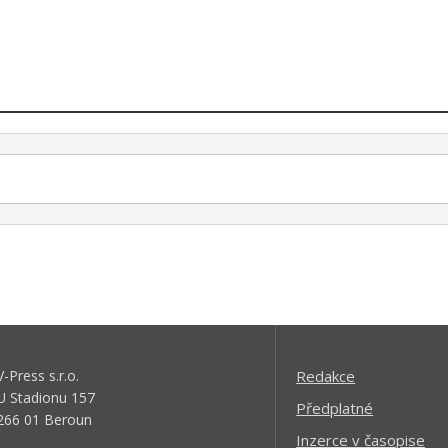
V-Press s.r.o.
Redakce
U Stadionu 157
Předplatné
266 01 Beroun
Inzerce v časopise