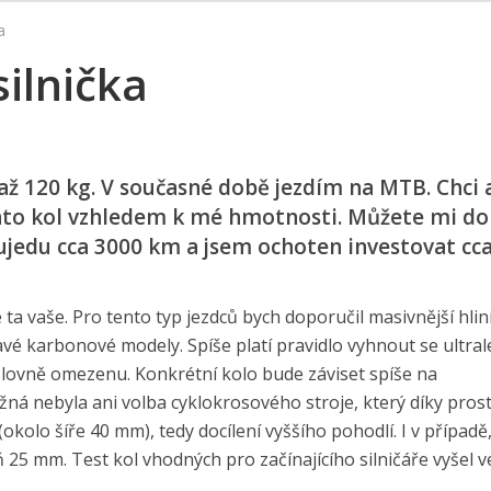
a
ilnička
ž 120 kg. V současné době jezdím na MTB. Chci 
těchto kol vzhledem k mé hmotnosti. Můžete mi d
 ujedu cca 3000 km a jsem ochoten investovat cc
 ta vaše. Pro tento typ jezdců bych doporučil masivnější hli
ímavé karbonové modely. Spíše platí pravidlo vyhnout se ultr
lovně omezenu. Konkrétní kolo bude záviset spíše na
ná nebyla ani volba cyklokrosového stroje, který díky pros
 (okolo šíře 40 mm), tedy docílení vyššího pohodlí. I v případě
25 mm. Test kol vhodných pro začínajícího silničáře vyšel v