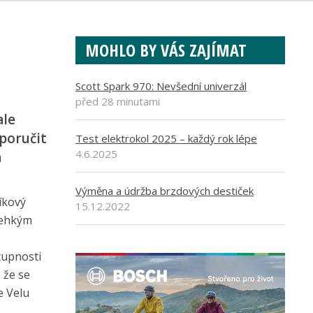
MOHLO BY VÁS ZAJÍMAT
Scott Spark 970: Nevšední univerzál
před 28 minutami
ale
oporučit
Test elektrokol 2025 – každý rok lépe
4.6.2025
a
Výměna a údržba brzdových destiček
níkový
15.12.2022
alehkým
tupnosti
, že se
e Velu