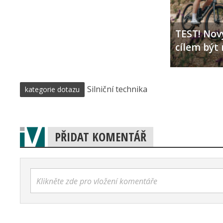
TEST! Nový
cílem být 
Silniční technika
kategorie dotazu
PŘIDAT KOMENTÁŘ
Klikněte zde pro vložení komentáře