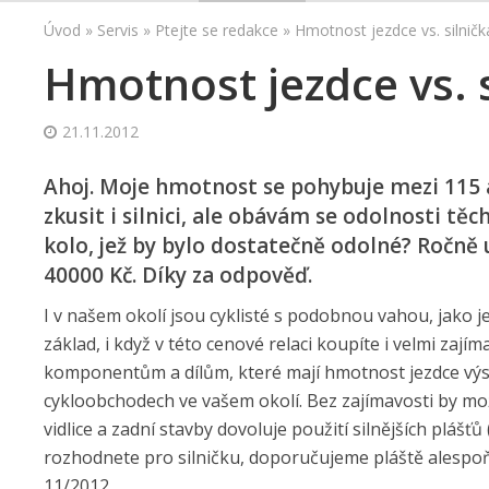
Úvod
»
Servis
»
Ptejte se redakce
»
Hmotnost jezdce vs. silničk
Hmotnost jezdce vs. s
21.11.2012
Ahoj. Moje hmotnost se pohybuje mezi 115 a
zkusit i silnici, ale obávám se odolnosti 
kolo, jež by bylo dostatečně odolné? Ročně
40000 Kč. Díky za odpověď.
I v našem okolí jsou cyklisté s podobnou vahou, jako je
základ, i když v této cenové relaci koupíte i velmi zaj
komponentům a dílům, které mají hmotnost jezdce výs
cykloobchodech ve vašem okolí. Bez zajímavosti by mož
vidlice a zadní stavby dovoluje použití silnějších plášťů
rozhodnete pro silničku, doporučujeme pláště alespoň 
11/2012.