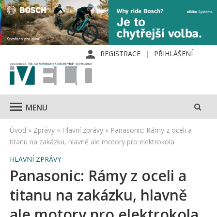
REGISTRACE
PŘIHLÁŠENÍ
MENU
Úvod
»
Zprávy
»
Hlavní zprávy
»
Panasonic: Rámy z oceli a
titanu na zakázku, hlavně ale motory pro elektrokola
HLAVNÍ ZPRÁVY
Panasonic: Rámy z oceli a
titanu na zakázku, hlavně
ale motory pro elektrokola