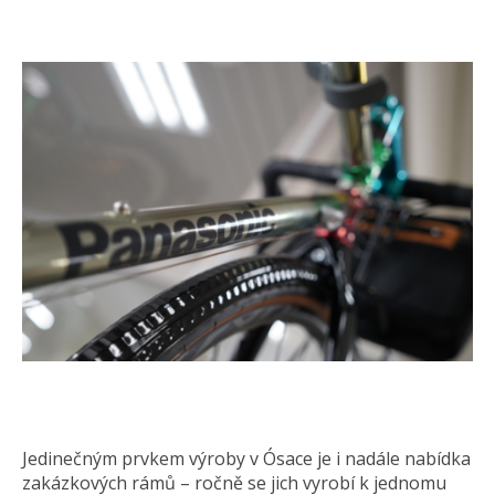
Jedinečným prvkem výroby v Ósace je i nadále nabídka
zakázkových rámů – ročně se jich vyrobí k jednomu