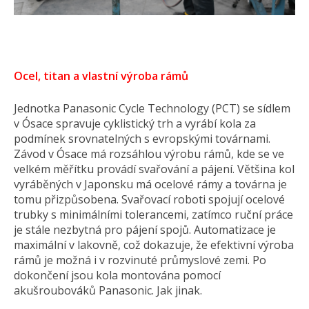
Ocel, titan a vlastní výroba rámů
Jednotka Panasonic Cycle Technology (PCT) se sídlem
v Ósace spravuje cyklistický trh a vyrábí kola za
podmínek srovnatelných s evropskými továrnami.
Závod v Ósace má rozsáhlou výrobu rámů, kde se ve
velkém měřítku provádí svařování a pájení. Většina kol
vyráběných v Japonsku má ocelové rámy a továrna je
tomu přizpůsobena. Svařovací roboti spojují ocelové
trubky s minimálními tolerancemi, zatímco ruční práce
je stále nezbytná pro pájení spojů. Automatizace je
maximální v lakovně, což dokazuje, že efektivní výroba
rámů je možná i v rozvinuté průmyslové zemi. Po
dokončení jsou kola montována pomocí
akušroubováků Panasonic. Jak jinak.