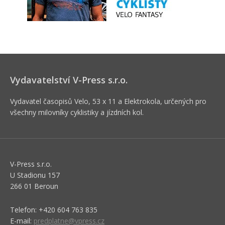
Vydavatelství V-Press s.r.o.
Vydavatel časopisů Velo, 53 x 11 a Elektrokola, určených pro
všechny milovníky cyklistiky a jízdních kol.
V-Press s.r.o.
U Stadionu 157
266 01 Beroun
Telefon: +420 604 763 835
E-mail:
predplatne@vpress.cz