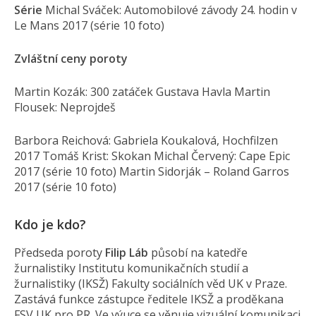
Série
Michal Sváček: Automobilové závody 24. hodin v
Le Mans 2017 (série 10 foto)
Zvláštní ceny poroty
Martin Kozák: 300 zatáček Gustava Havla Martin
Flousek: Neprojdeš
Barbora Reichová: Gabriela Koukalová, Hochfilzen
2017 Tomáš Krist: Skokan Michal Červený: Cape Epic
2017 (série 10 foto) Martin Sidorják – Roland Garros
2017 (série 10 foto)
Kdo je kdo?
Předseda poroty
Filip Láb
působí na katedře
žurnalistiky Institutu komunikačních studií a
žurnalistiky (IKSŽ) Fakulty sociálních věd UK v Praze.
Zastává funkce zástupce ředitele IKSŽ a proděkana
FSV UK pro PR. Ve výuce se věnuje vizuální komunikaci