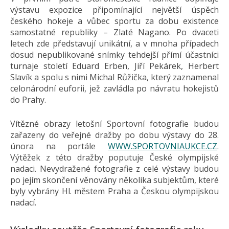
výstavu expozice připomínající největší úspěch
českého hokeje a vůbec sportu za dobu existence
samostatné republiky – Zlaté Nagano. Po dvaceti
letech zde představují unikátní, a v mnoha případech
dosud nepublikované snímky tehdejší přímí účastníci
turnaje století Eduard Erben, Jiří Pekárek, Herbert
Slavík a spolu s nimi Michal Růžička, který zaznamenal
celonárodní euforii, jež zavládla po návratu hokejistů
do Prahy.
Vítězné obrazy letošní Sportovní fotografie budou
zařazeny do veřejné dražby po dobu výstavy do 28.
února na portále
WWW.SPORTOVNIAUKCE.CZ
.
Výtěžek z této dražby poputuje České olympijské
nadaci. Nevydražené fotografie z celé výstavy budou
po jejím skončení věnovány několika subjektům, které
byly vybrány Hl. městem Praha a Českou olympijskou
nadací.