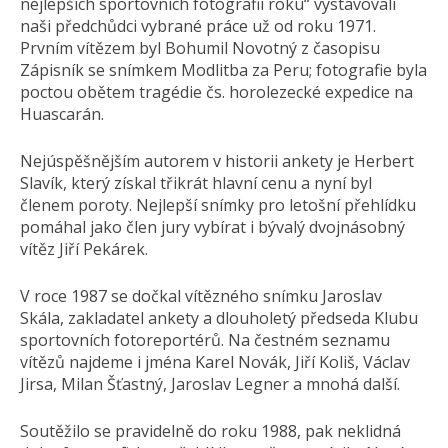
nejlepších sportovních fotografií roku“ vystavovali
naši předchůdci vybrané práce už od roku 1971.
Prvním vítězem byl Bohumil Novotný z časopisu
Zápisník se snímkem Modlitba za Peru; fotografie byla
poctou obětem tragédie čs. horolezecké expedice na
Huascarán.
Nejúspěšnějším autorem v historii ankety je Herbert
Slavík, který získal třikrát hlavní cenu a nyní byl
členem poroty. Nejlepší snímky pro letošní přehlídku
pomáhal jako člen jury vybírat i bývalý dvojnásobný
vítěz Jiří Pekárek.
V roce 1987 se dočkal vítězného snímku Jaroslav
Skála, zakladatel ankety a dlouholetý předseda Klubu
sportovních fotoreportérů. Na čestném seznamu
vítězů najdeme i jména Karel Novák, Jiří Koliš, Václav
Jirsa, Milan Šťastný, Jaroslav Legner a mnohá další.
Soutěžilo se pravidelně do roku 1988, pak neklidná