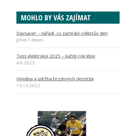
MOHLO BY VÁS ZAJÍMAT
Daysaver – nářadí, co zachrání cyklistův den
před 1 dnem
Test elektrokol 2025 – každý rok lépe
4.6.2025
Výměna a údržba brzdových destiček
15.12.2022