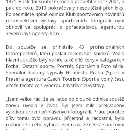
1971. Poslední soutěžní ročník proběhl v roce 2001, a
pak do roku 2010 pokračovaly nesoutěžní přehlídky.
Po sedmileté úplné odmlce Klub sportovních novinářů
retrospektivní výstavy sportovních fotografií nyní
obnovil ve spolupráci s pořadatelskou agenturou
Seven Days Agency, s.r.o..
Do soutěže se přihlásilo 43 profesionálních
fotoreportérů, kteří poslali celkem 501 snímků. Vedle
hlavní soutěže byly ve hře také dílčí ceny v kategoriích
Fotbal, Ostatní sporty, Portrét, SportArt a Foto série.
Speciální diplomy vypsaly Hl. město Praha (Sport v
Praze) a agentura Czech Tourism (Sport a volný čas),
vítěze těchto cen vyberou návštěvníci výstavy.
„Jsem velice rád, že se letos po dlouhé odmlce soutěž
znovu uvedla v život. Byl jsem mile překvapený
vysokou úrovní přihlášených fotografií. Práce porotce
díky tomu bylo opravdu příjemná a radostná, bylo
rozhodně z čeho vybírat. Jsem rád, že česká sportovní