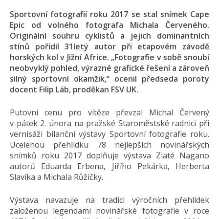
Sportovní fotografií roku 2017 se stal snímek Cape
Epic od volného fotografa Michala Červeného.
Originální souhru cyklistů a jejich dominantních
stínů pořídil 31letý autor při etapovém závodě
horských kol v Jižní Africe. „Fotografie v sobě snoubí
neobvyklý pohled, výrazné grafické řešení a zároveň
silný sportovní okamžik,“ ocenil předseda poroty
docent Filip Láb, proděkan FSV UK.
Putovní cenu pro vítěze převzal Michal Červený
v pátek 2. února na pražské Staroměstské radnici při
vernisáži bilanční výstavy Sportovní fotografie roku.
Ucelenou přehlídku 78 nejlepších novinářských
snímků roku 2017 doplňuje výstava Zlaté Nagano
autorů Eduarda Erbena, Jiřího Pekárka, Herberta
Slavíka a Michala Růžičky.
Výstava navazuje na tradici výročních přehlídek
založenou legendami novinářské fotografie v roce