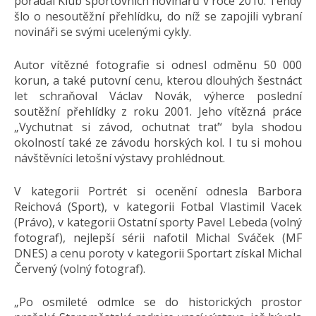
pořádal Klub sportovních novinářů v roce 2010. Tehdy
šlo o nesoutěžní přehlídku, do níž se zapojili vybraní
novináři se svými ucelenými cykly.
Autor vítězné fotografie si odnesl odměnu 50 000
korun, a také putovní cenu, kterou dlouhých šestnáct
let schraňoval Václav Novák, výherce poslední
soutěžní přehlídky z roku 2001. Jeho vítězná práce
„Vychutnat si závod, ochutnat trať“ byla shodou
okolností také ze závodu horských kol. I tu si mohou
návštěvníci letošní výstavy prohlédnout.
V kategorii Portrét si ocenění odnesla Barbora
Reichová (Sport), v kategorii Fotbal Vlastimil Vacek
(Právo), v kategorii Ostatní sporty Pavel Lebeda (volný
fotograf), nejlepší sérii nafotil Michal Sváček (MF
DNES) a cenu poroty v kategorii Sportart získal Michal
Červený (volný fotograf).
„Po osmileté odmlce se do historických prostor