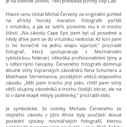
je na světové úrovni,“ řekl předseda poroty Filip Láb.
Hlavní cenu získal Michal Červený za originální pohled
na africký horský maraton. Fotografii pořídil
z vrtulníku, a jak se svěřil, pomohlo mu k ní trochu
štěstí. „Na závodu Cape Epic jsem byl už posedmé a
nikdy dříve jsem se do vrtulníku nedostal. Až loni jsem
si ho konečně na jednu etapu vyprosil,“ prozradil
fotograf, který spolupracuje s Mezinárodní
cyklistickou federací, několika profesionálními týmy a
s odbornými časopisy. Červeného fotografii dominují
dlouhé stíny švýcarských závodníků Nina Schurtera a
Matthiase Stirnemanna, pozdějších vítězů etapového
závodu. „Měl jsem trochu jiný plán, chtěl jsem stíny
větší skupiny závodníků a trochu čistější obraz, ale na
to v dané etapě nebyly podmínky,“ prozradil vítěz.
Je symbolické, že snímky Michala Červeného ze
stejného závodu v Jižní Africe byly součástí dosud
poslední výstavy novinářských fotografií, kterou