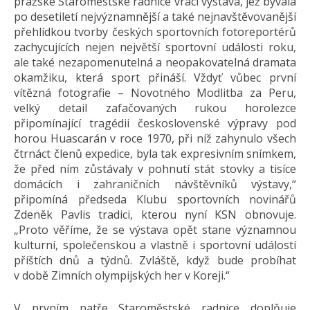
pražské Staroměstské radnice vrací výstava, jež bývala
po desetiletí nejvýznamnější a také nejnavštěvovanější
přehlídkou tvorby českých sportovních fotoreportérů
zachycujících nejen největší sportovní události roku,
ale také nezapomenutelná a neopakovatelná dramata
okamžiku, která sport přináší. Vždyť vůbec první
vítězná fotografie – Novotného Modlitba za Peru,
velký detail zafačovaných rukou horolezce
připomínající tragédii československé výpravy pod
horou Huascarán v roce 1970, při níž zahynulo všech
čtrnáct členů expedice, byla tak expresivním snímkem,
že před ním zůstávaly v pohnutí stát stovky a tisíce
domácích i zahraničních návštěvníků výstavy,“
připomíná předseda Klubu sportovních novinářů
Zdeněk Pavlis tradici, kterou nyní KSN obnovuje.
„Proto věříme, že se výstava opět stane významnou
kulturní, společenskou a vlastně i sportovní událostí
příštích dnů a týdnů. Zvláště, když bude probíhat
v době Zimních olympijských her v Koreji.“
V prvním patře Staroměstské radnice doplňuje