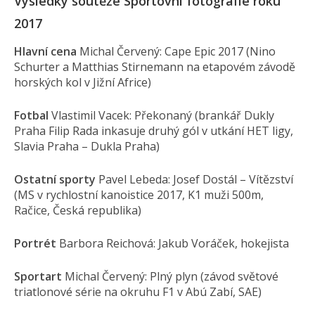
Výsledky soutěže Sportovní fotografie roku
2017
Hlavní cena
Michal Červený: Cape Epic 2017 (Nino
Schurter a Matthias Stirnemann na etapovém závodě
horských kol v Jižní Africe)
Fotbal
Vlastimil Vacek: Překonaný (brankář Dukly
Praha Filip Rada inkasuje druhý gól v utkání HET ligy,
Slavia Praha – Dukla Praha)
Ostatní sporty
Pavel Lebeda: Josef Dostál – Vítězství
(MS v rychlostní kanoistice 2017, K1 muži 500m,
Račice, Česká republika)
Portrét
Barbora Reichová: Jakub Voráček, hokejista
Sportart
Michal Červený: Plný plyn (závod světové
triatlonové série na okruhu F1 v Abú Zabí, SAE)