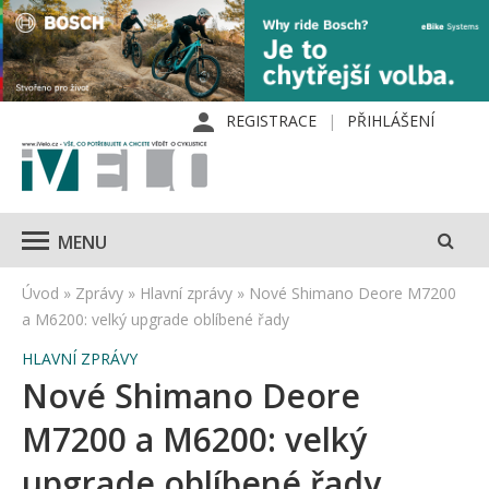
REGISTRACE
PŘIHLÁŠENÍ
MENU
Úvod
»
Zprávy
»
Hlavní zprávy
»
Nové Shimano Deore M7200
a M6200: velký upgrade oblíbené řady
HLAVNÍ ZPRÁVY
Nové Shimano Deore
M7200 a M6200: velký
upgrade oblíbené řady