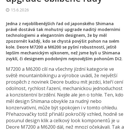
15.6.2026
Jedna z nejoblíbenějších řad od japonského Shimana
právě dostává tak mohutný upgrade naditý moderními
technologiemi a elegantním designem, že by měl
zpozornět každý, kdo se chystá povýšit pohon na svém
kole. Deore M7200 a M6200 se pyšní robustností, ještě
lepším mechanickým výkonem, než jsme byli u Shimana
zvyklí, či designem podobným nejnovějším pohonům Di2.
M7200 a M6200 cílí na všechny jízdní kategorie ve
světě mountainbikingu a výrobce uvádí, že největší
prospěch z novinek Deore budou mít jezdci, kteří cení
odolnost, rychlost řazení, mechanickou jednoduchost
a konzistentní brzdění. Nejde ale jen o tohle. Ten, kdo
měl design Shimana obvykle za nudný nebo
konzervativní, může být spokojen i v tomto ohledu.
Přehazovačky totiž přináší pokročilý vzhled, hodně se
posunul design klik a celkový look komponentů je u
Deore M7200 a M6200 dál, než mnozí očekávali. Tak a