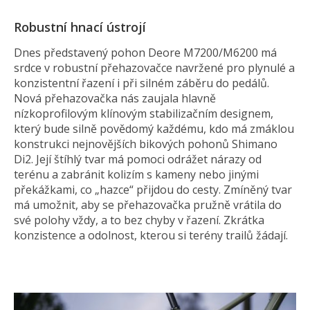
Robustní hnací ústrojí
Dnes představený pohon Deore M7200/M6200 má
srdce v robustní přehazovačce navržené pro plynulé a
konzistentní řazení i při silném záběru do pedálů.
Nová přehazovačka nás zaujala hlavně
nízkoprofilovým klínovým stabilizačním designem,
který bude silně povědomý každému, kdo má zmáklou
konstrukci nejnovějších bikových pohonů Shimano
Di2. Její štíhlý tvar má pomoci odrážet nárazy od
terénu a zabránit kolizím s kameny nebo jinými
překážkami, co „hazce“ přijdou do cesty. Zmíněný tvar
má umožnit, aby se přehazovačka pružně vrátila do
své polohy vždy, a to bez chyby v řazení. Zkrátka
konzistence a odolnost, kterou si terény trailů žádají.