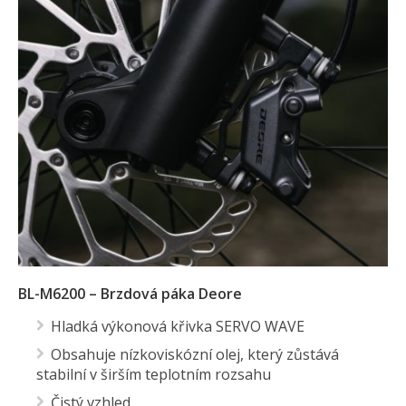
BL-M6200 – Brzdová páka Deore
Hladká výkonová křivka SERVO WAVE
Obsahuje nízkoviskózní olej, který zůstává
stabilní v širším teplotním rozsahu
Čistý vzhled