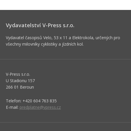
Vydavatelství V-Press s.r.o.
Vydavatel časopisů Velo, 53 x 11 a Elektrokola, určených pro
všechny milovníky cyklistiky a jízdních kol.
V-Press s.r.o.
U Stadionu 157
266 01 Beroun
Telefon: +420 604 763 835
E-mail:
predplatne@vpress.cz