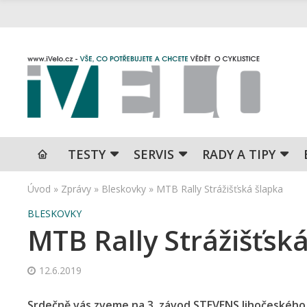
TESTY
SERVIS
RADY A TIPY
Úvod
»
Zprávy
»
Bleskovky
»
MTB Rally Strážišťská šlapka
BLESKOVKY
MTB Rally Strážišťsk
12.6.2019
Srdečně vás zveme na 3. závod STEVENS Jihočeského p