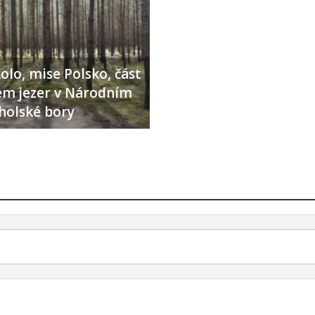
olo, mise Polsko, část
lem jezer v Národním
holské bory