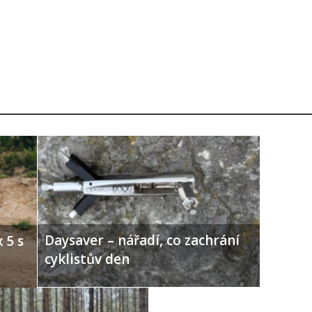
Daysaver – nářadí, co zachrání
 5 s
cyklistův den