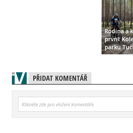
Rodina a k
první: Ko
parku Tuc
PŘIDAT KOMENTÁŘ
Klikněte zde pro vložení komentáře