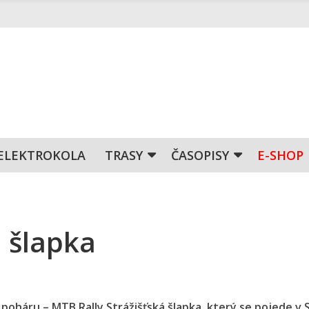
ELEKTROKOLA
TRASY
ČASOPISY
E-SHOP
á šlapka
oháru – MTB Rally Strážišťská šlapka, který se pojede v 