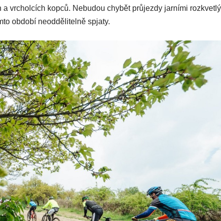
ích a vrcholcích kopců. Nebudou chybět průjezdy jarními rozkvetl
mto období neoddělitelně spjaty.