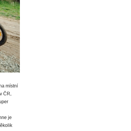
na místní
 v ČR,
uper
hne je
několik