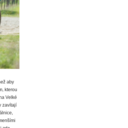
než aby
m, kterou
na Velké
zavítají
álnice,
 menšími