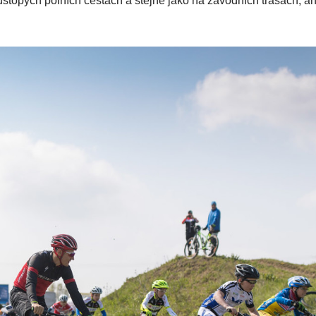
ustopých polních cestách a stejně jako na závodních trasách, an