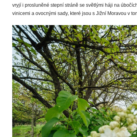
vryjí i prosluněné stepní stráně se světlými háji na úboč
vinicemi a ovocnými sady, které jsou s Jižní Moravou v to