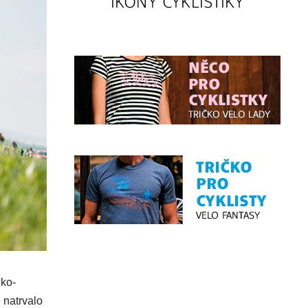
cko-
e natrvalo