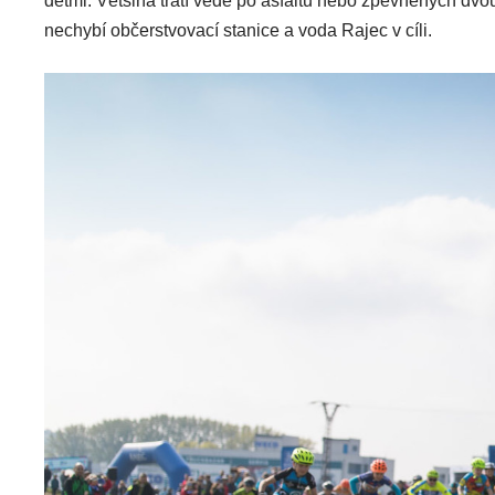
dětmi. Většina tratí vede po asfaltu nebo zpevněných dvo
nechybí občerstvovací stanice a voda Rajec v cíli.