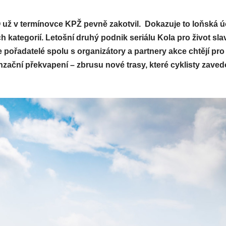
 v termínovce KPŽ pevně zakotvil. Dokazuje to loňská ú
 kategorií. Letošní druhý podnik seriálu Kola pro život sl
pořadatelé spolu s organizátory a partnery akce chtějí pro
senzační překvapení – zbrusu nové trasy, které cyklisty zave