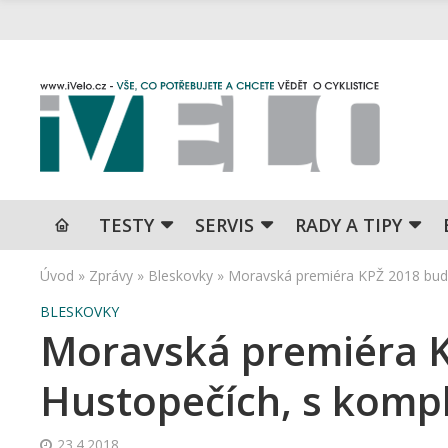
TESTY
SERVIS
RADY A TIPY
Úvod
»
Zprávy
»
Bleskovky
»
Moravská premiéra KPŽ 2018 bude
BLESKOVKY
Moravská premiéra KP
Hustopečích, s komp
23.4.2018