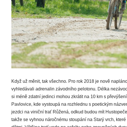
Když už měnit, tak všechno. Pro rok 2018 je nově naplánov
vyhledávali adrenalin závodního pelotonu. Délka nezávod
si méně zdatní jedinci mohou zkrátit na 10 km s převýše
Pavlovice, kde vystoupá na rozhlednu s poetickým názvem
jezdci na viniční trať Růžená, odkud budou mít Hustopeče 
takže se vyhnou náročnému stoupání na Starý vrch, které v m