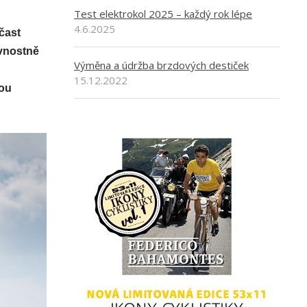
Test elektrokol 2025 – každý rok lépe
4.6.2025
čast
avnostně
Výměna a údržba brzdových destiček
15.12.2022
dou