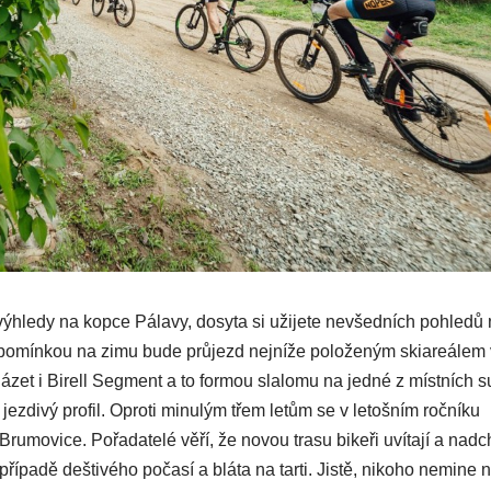
hledy na kopce Pálavy, dosyta si užijete nevšedních pohledů 
zpomínkou na zimu bude průjezd nejníže položeným skiareálem
zet i Birell Segment a to formou slalomu na jedné z místních s
ezdivý profil. Oproti minulým třem letům se v letošním ročníku
movice. Pořadatelé věří, že novou trasu bikeři uvítají a nadc
v případě deštivého počasí a bláta na tarti. Jistě, nikoho nemine 