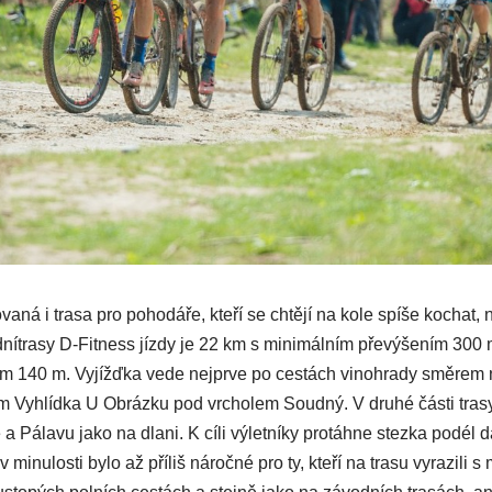
aná i trasa pro pohodáře, kteří se chtějí na kole spíše kochat, 
nítrasy D-Fitness jízdy je 22 km s minimálním převýšením 300 
ním 140 m. Vyjížďka vede nejprve po cestách vinohrady směrem 
 Vyhlídka U Obrázku pod vrcholem Soudný. V druhé části trasy 
a Pálavu jako na dlani. K cíli výletníky protáhne stezka podél d
inulosti bylo až příliš náročné pro ty, kteří na trasu vyrazili s