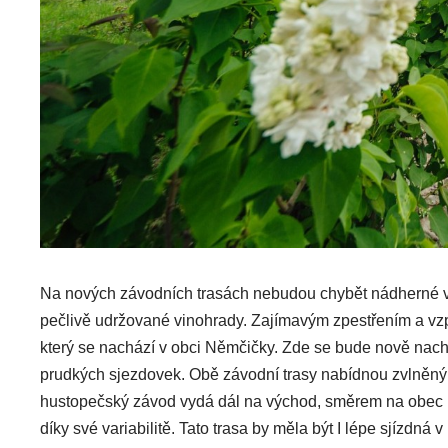
Na nových závodních trasách nebudou chybět nádherné vý
pečlivě udržované vinohrady. Zajímavým zpestřením a v
který se nachází v obci Němčičky. Zde se bude nově nachá
prudkých sjezdovek. Obě závodní trasy nabídnou zvlněný j
hustopečský závod vydá dál na východ, směrem na obec Bru
díky své variabilitě. Tato trasa by měla být I lépe sjízdná 