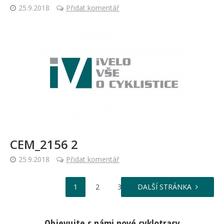
25.9.2018
Přidat komentář
CEM_2156 2
25.9.2018
Přidat komentář
…
1
2
3
DALŠÍ STRÁNKA
8
Objevujte s námi nové cyklotrasy