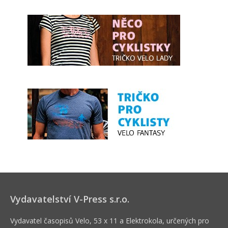
Vydavatelství V-Press s.r.o.
Vydavatel časopisů Velo, 53 x 11 a Elektrokola, určených pro