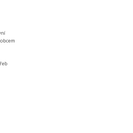
vní
ýrobcem
řeb