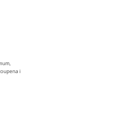
imum,
toupena i