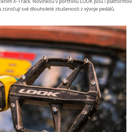
čením X-Track. Novinkou v portfoliu LOOK jsou i platformov
u zúročují své dlouholeté zkušenosti z vývoje pedálů.