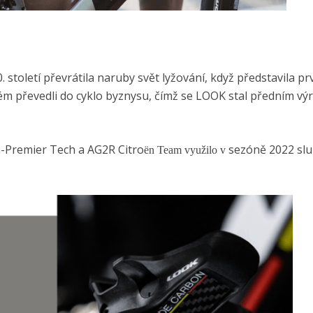
 století převrátila naruby svět lyžování, když představila pr
stém převedli do cyklo byznysu, čímž se LOOK stal předním v
-Premier Tech a AG2R Citro
sezóně 2022 slu
ë
n Team využilo v