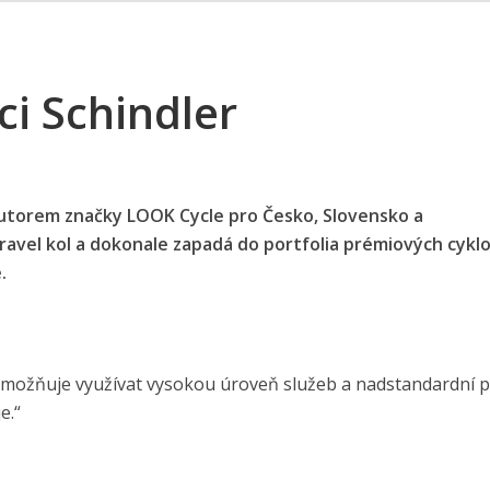
ci Schindler
ributorem značky LOOK Cycle pro Česko, Slovensko a
gravel kol a dokonale zapadá do portfolia prémiových cykl
.
m umožňuje využívat vysokou úroveň služeb a nadstandardní 
e.“