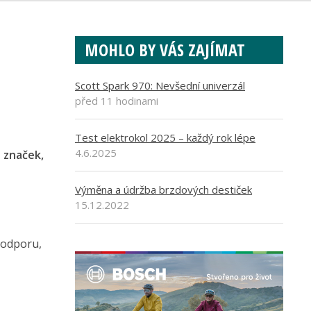
MOHLO BY VÁS ZAJÍMAT
Scott Spark 970: Nevšední univerzál
před 11 hodinami
Test elektrokol 2025 – každý rok lépe
4.6.2025
o značek,
Výměna a údržba brzdových destiček
15.12.2022
podporu,