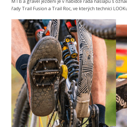
MTB a gravel ježdění je v nabídce řada nášlapů s ozna
řady Trail Fusion a Trail Roc, ve kterých technici LOOK