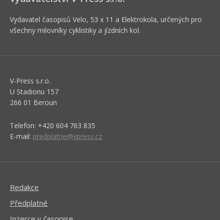
Vydavatel časopisů Velo, 53 x 11 a Elektrokola, určených pro
všechny milovníky cyklistiky a jízdních kol.
V-Press s.r.o.
U Stadionu 157
266 01 Beroun
Telefon: +420 604 763 835
E-mail:
predplatne@vpress.cz
Redakce
Předplatné
Inzerce v časopise