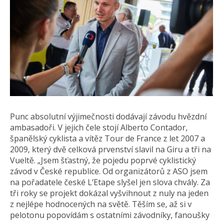
Punc absolutní výjimečnosti dodávají závodu hvězdní
ambasadoři. V jejich čele stojí Alberto Contador,
španělský cyklista a vítěz Tour de France z let 2007 a
2009, který dvě celková prvenství slavil na Giru a tři na
Vueltě. „Jsem šťastný, že pojedu poprvé cyklistický
závod v České republice. Od organizátorů z ASO jsem
na pořadatele české L’Etape slyšel jen slova chvály. Za
tři roky se projekt dokázal vyšvihnout z nuly na jeden
z nejlépe hodnocených na světě. Těším se, až si v
pelotonu popovídám s ostatními závodníky, fanoušky