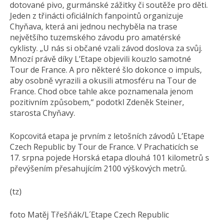
dotované pivo, gurmánské zážitky či soutěže pro děti.
Jeden z třinácti oficiálních fanpointů organizuje
Chyňava, která ani jednou nechyběla na trase
největšího tuzemského závodu pro amatérské
cyklisty. „U nás si občané vzali závod doslova za svůj.
Mnozí právě díky L’Etape objevili kouzlo samotné
Tour de France. A pro některé šlo dokonce o impuls,
aby osobně vyrazili a okusili atmosféru na Tour de
France. Chod obce tahle akce poznamenala jenom
pozitivním způsobem,“ podotkl Zdeněk Steiner,
starosta Chyňavy.
Kopcovitá etapa je prvním z letošních závodů L’Etape
Czech Republic by Tour de France. V Prachaticích se
17. srpna pojede Horská etapa dlouhá 101 kilometrů s
převýšením přesahujícím 2100 výškových metrů.
(tz)
foto Matěj Třešňák/L´Etape Czech Republic