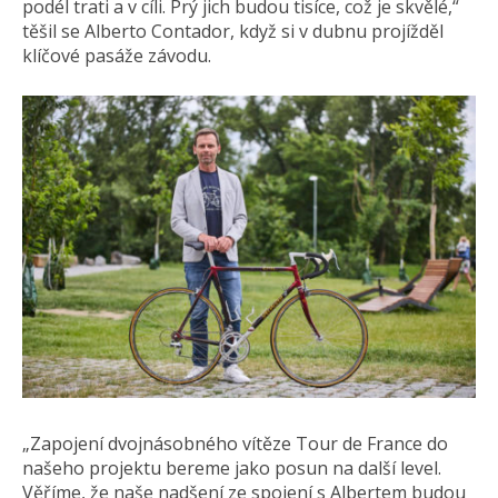
podél trati a v cíli. Prý jich budou tisíce, což je skvělé,“
těšil se Alberto Contador, když si v dubnu projížděl
klíčové pasáže závodu.
„Zapojení dvojnásobného vítěze Tour de France do
našeho projektu bereme jako posun na další level.
Věříme, že naše nadšení ze spojení s Albertem budou