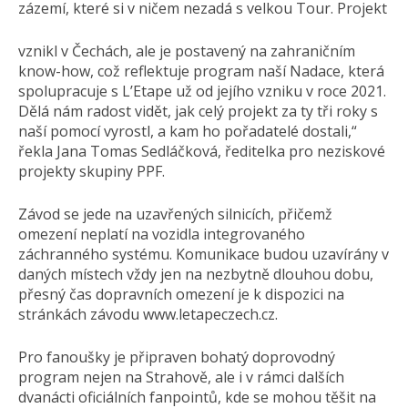
zázemí, které si v ničem nezadá s velkou Tour. Projekt
vznikl v Čechách, ale je postavený na zahraničním
know-how, což reflektuje program naší Nadace, která
spolupracuje s L’Etape už od jejího vzniku v roce 2021.
Dělá nám radost vidět, jak celý projekt za ty tři roky s
naší pomocí vyrostl, a kam ho pořadatelé dostali,“
řekla Jana Tomas Sedláčková, ředitelka pro neziskové
projekty skupiny PPF.
Závod se jede na uzavřených silnicích, přičemž
omezení neplatí na vozidla integrovaného
záchranného systému. Komunikace budou uzavírány v
daných místech vždy jen na nezbytně dlouhou dobu,
přesný čas dopravních omezení je k dispozici na
stránkách závodu www.letapeczech.cz.
Pro fanoušky je připraven bohatý doprovodný
program nejen na Strahově, ale i v rámci dalších
dvanácti oficiálních fanpointů, kde se mohou těšit na