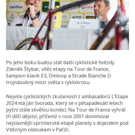
Po jeho boku budou stát další cyklistické hvězdy.
Zdeněk Štybar, vítěz etapy na Tour de France,
šampion klasik E3, Omloop a Strade Bianche či
trojnásobný mistr světa v cyklokrosu.
Nejvíce cyklistických zkušeností z ambasadorů L’Etape
2024 má Ján Svorada, který se v pětapadesáti letech
pyšní stále skvělou kondicí. Na Tour de France vyhrál
tři dílčí dějství, přičemž v roce 2001 dominoval
nejslavnější sprinterské etapě planety s dojezdem pod
Vítězným obloukem v Paříži.