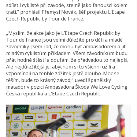
sdílet i cyklisté při závodě, stejně jako fanoušci kolem
trati,“ prohlásil Přemysl Novák, šéf projektu L’Etape
Czech Republic by Tour de France.
„Myslím, že akce jako je L’Etape Czech Republic by
Tour de France jsou velmi důležité pro děti a mladé
závodníky. Jsem rád, že mohu být ambasadorem a jít
mladým cyklistům příkladem. Všem závodníkům budu
přát hodně štěstí a doufám, že předvedou to nejlepší.
Ale nejdůležitější je, abychom si to všichni užili a
vzpomínali na tenhle zážitek ještě dlouho. Moc se
těším, bude to krásný závod,“ uvedl španělský
matador v pozici Ambasadora Škoda We Love Cycling
Česká republika a L’Etape Czech Republic.