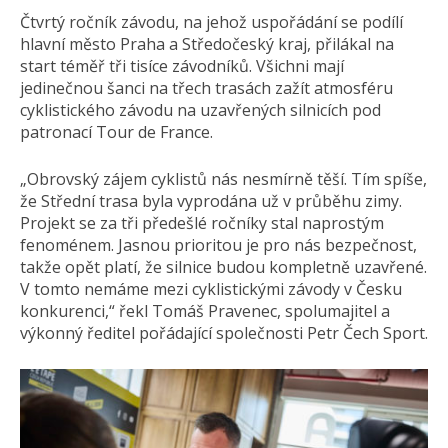
Čtvrtý ročník závodu, na jehož uspořádání se podílí
hlavní město Praha a Středočeský kraj, přilákal na
start téměř tři tisíce závodníků. Všichni mají
jedinečnou šanci na třech trasách zažít atmosféru
cyklistického závodu na uzavřených silnicích pod
patronací Tour de France.
„Obrovský zájem cyklistů nás nesmírně těší. Tím spíše,
že Střední trasa byla vyprodána už v průběhu zimy.
Projekt se za tři předešlé ročníky stal naprostým
fenoménem. Jasnou prioritou je pro nás bezpečnost,
takže opět platí, že silnice budou kompletně uzavřené.
V tomto nemáme mezi cyklistickými závody v Česku
konkurenci,“ řekl Tomáš Pravenec, spolumajitel a
výkonný ředitel pořádající společnosti Petr Čech Sport.