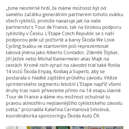
„Jsme nesmírně hrdí, že máme možnost být od
samého začátku generálním partnerem tohoto svátku
všech cyklistů, protože navazuje jak na naše
partnerství s Tour de France, tak na širokou podporu
cyklistiky v Česku. L’Etape Czech Republic se s naší
podporou jede už počtvrté a barvy Škoda We Love
Cycling budou ve startovním poli reprezentovat
taková jména jako Alberto Contador, Zdeněk Štybar,
Jiří Ježek nebo Michal Kamermeier alias Majk na
cestách. Kromě nich vyrazí na závodní trať také flotila
14 vozů Škoda Enyaq, Kodiaq a Superb, aby se
postarala o hladké zajištění průběhu závodu. Vítěze
sprinterského segmentu letošní L’Etape napříč všemi
druhy tras navíc přivezeme přímo na 14. etapu slavné
Tour de France a dáme mu možnost ochutnat tu
pravou atmosféru nejslavnějšího cyklistického závodu
světa,“ prozradila Kateřina Cermanová Smolová,
koordinátorka sponzoringu Škoda Auto ČR.