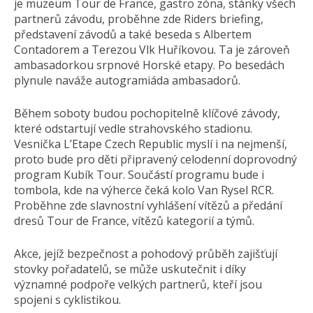
je muzeum Tour de France, gastro zóna, stánky všech
partnerů závodu, proběhne zde Riders briefing,
představení závodů a také beseda s Albertem
Contadorem a Terezou Vlk Huříkovou. Ta je zároveň
ambasadorkou srpnové Horské etapy. Po besedách
plynule naváže autogramiáda ambasadorů.
Během soboty budou pochopitelně klíčové závody,
které odstartují vedle strahovského stadionu.
Vesnička L’Etape Czech Republic myslí i na nejmenší,
proto bude pro děti připravený celodenní doprovodný
program Kubík Tour. Součástí programu bude i
tombola, kde na výherce čeká kolo Van Rysel RCR.
Proběhne zde slavnostní vyhlášení vítězů a předání
dresů Tour de France, vítězů kategorií a týmů.
Akce, jejíž bezpečnost a pohodový průběh zajišťují
stovky pořadatelů, se může uskutečnit i díky
významné podpoře velkých partnerů, kteří jsou
spojeni s cyklistikou.