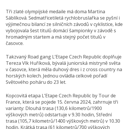
Tři zlaté olympijské medaile má doma Martina
Sáblíková. Sedmatřicetiletá rychlobruslařka se pyšní i
výjimečnou bilancí ze silničních závodů v cyklistice, kde
vybojovala šest titulů domácí šampionky v závodě s
hromadným startem a má stejný počet titulů v
časovce.
Takzvaný Road gang L’Etape Czech Republic doplňuje
Tereza Vlk Huříková, bývalá juniorská mistryně světa
v časovce, která měla duhový dres i z cross country na
horských kolech. Jednou ovládla celkové pořadí
Světového poháru do 23 let.
Kopcovitá etapa L’Etape Czech Republic by Tour de
France, která se pojede 15. června 2024, zahrnuje tři
varianty: Dlouhá trasa (130,6 kilometrů/1900
výškových metrů) odstartuje v 9.30 hodin, Střední
trasa (105,7 kilometrů/1400 výškových metrů) v 10.30
hodin, Krátká trasa (61 kilometrů/700 výškových