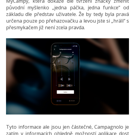
MyCampy, která dokáže dle tvrzení značky změnit
původní myšlenko „jedna páčka, jedna funkce“ od
základu dle představ uživatele. Že by tedy byla pravá
určena pouze po přehazovačku a levou jste si „hráli“ s
přesmykačem již není zcela pravda.
Tyto informace ale jsou jen částečné, Campagnolo je
zatím v informacích ohledně možností aplikace dost