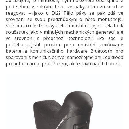
odřazujete, je minulostí, nyní naleznete oba spínače
pod sebou v zákrytu brzdové páky a znovu se chce
reagovat – jako u Di2? Tělo páky se pak zdá ve
srovnání se svou předchůdkyní o něco mohutnější.
Sice není u elektroniky třeba umístit do jejího těla tolik
součástek jako v minulých mechanických generací, ale
ve srovnání s předchozí technologií EPS zde je
potřeba zajistit prostor pero umístění zmiňované
baterie a komunikačního hardware Bluetooth pro
spárování s měniči. Nechybí samozřejmě ani Led dioda
pro informace o práci řazení, ale i stavu nabití baterií.