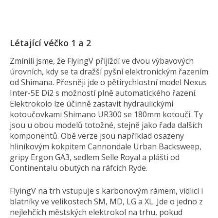
Létající véčko 1 a 2
Zmínili jsme, že FlyingV přijíždí ve dvou výbavových
úrovních, kdy se ta dražší pyšní elektronickým řazením
od Shimana. Přesněji jde o pětirychlostní model Nexus
Inter-5E Di2 s možností plně automatického řazení.
Elektrokolo lze účinně zastavit hydraulickými
kotoučovkami Shimano UR300 se 180mm kotouči. Ty
jsou u obou modelů totožné, stejně jako řada dalších
komponentů. Obě verze jsou například osazeny
hliníkovým kokpitem Cannondale Urban Backsweep,
gripy Ergon GA3, sedlem Selle Royal a plášti od
Continentalu obutých na ráfcích Ryde.
FlyingV na trh vstupuje s karbonovým rámem, vidlicí i
blatníky ve velikostech SM, MD, LG a XL. Jde o jedno z
nejlehčích městských elektrokol na trhu, pokud