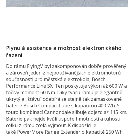
Plynulá asistence a možnost elektronického
řazení
Do rámu FlyingV byl zakomponován dobře prověřený
a zároveň jeden z nejpoužívanějších elektromotorů
současnosti pro městská elektrokola, Bosch
Performance Line SX. Ten poskytuje výkon až 600 W a
točivý moment 60 Nm. Díky tvaru rámu je elegantně
ukrytý a „šťávu“ odebírá ze stejně tak zamaskované
baterie Bosch CompactTube s kapacitou 400 Wh. S
touto kombinací Cannondale slibuje dojezd až 115 km.
Baterie pak nejde kvůli úspoře hmotnosti a tuhosti
celku z rámu zcela vyjmout. K dispozici je
také PowerMore Range Extender o kapacitě 250 Wh.