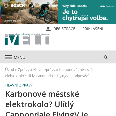
REGISTRACE
PŘIHLÁŠENÍ
MENU
Úvod
»
Zprávy
»
Hlavní zprávy
»
Karbonové městské
elektrokolo? Ulítlý Cannondale FlyingV je odpověď
HLAVNÍ ZPRÁVY
Karbonové městské
elektrokolo? Ulítlý
Cannondale FlyingV je