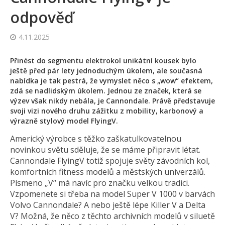
odpověď
4.11.2025
Přinést do segmentu elektrokol unikátní kousek bylo
ještě před pár lety jednoduchým úkolem, ale současná
nabídka je tak pestrá, že vymyslet něco s „wow“ efektem,
zdá se nadlidským úkolem. Jednou ze značek, která se
výzev však nikdy nebála, je Cannondale. Právě představuje
svoji vizi nového druhu zážitku z mobility, karbonový a
výrazně stylový model FlyingV.
Americký výrobce s těžko zaškatulkovatelnou
novinkou světu sděluje, že se máme připravit létat.
Cannondale FlyingV totiž spojuje světy závodních kol,
komfortních fitness modelů a městských univerzálů.
Písmeno „V“ má navíc pro značku velkou tradici.
Vzpomenete si třeba na model Super V 1000 v barvách
Volvo Cannondale? A nebo ještě lépe Killer V a Delta
V? Možná, že něco z těchto archivních modelů v siluetě