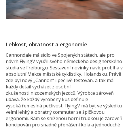
Lehkost, obratnost a ergonomie
Cannondale má sídlo ve Spojených státech, ale pro
návrh FlyingV využil svého německého designérského
studia ve Freiburgu. Sestavení novinky navíc probíhá v
absolutní Mekce městské cyklistiky, Holandsku. Právě
zde byl nový „Cannon“ i pečlivě testován, a tak má
každý detail vycházet z osobní
zkušenosti nizozemských jezdců. Výrobce zároveň
udává, že každý vyrobený kus definuje
vysoká řemeslná pečlivost. FlyingV má být ve výsledku
velmi lehký a obratný commuter se špičkovou
ergonomií. Rám se sníženou horní trubkou je zároveň
koncipován pro snadné přenášení kola a jednoduché