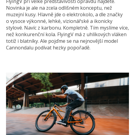
FlyingV při velké představivosti opravdu najdete.
Novinka je ale na zcela odlišném konceptu, než
muzejní kusy. Hlavně jde o elektrokolo, a dle značky
o vysoce výkonné, lehké, vizionářské a ikonicky
stylové. Navíc z karbonu. Kompletně. Tím myslíme více,
než konkurenční kola. FlyingV má z uhlíkových vláken
totiž i blatníky. Ale pojďme se na nejnovější model
Cannondalu podívat hezky popořadě.