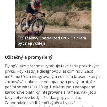
TEST! Nový Specialized Crux 5 s cílem
být nejrychlejší
Užitečný a promyšlený
FlyingV jako přednost vytahuje také řadu praktických
prvků, kdy každý je designovou laskominou. Začít
můžeme třeba integrovaným nosičem brašen, který si
zachovává lehkost, je nenápadný a pevný, protože
počítá se zátěží až 18 kg. Unikátní jsou nenápadné
karbonové blatníky integrované s rámem. Pak jsou
tady dotykové body – řídítka, gripy a sedlo.
Cannondale uvádí, že při výběru bylo vše