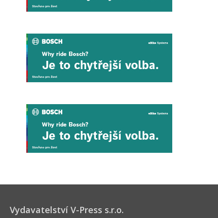
Vydavatelství V-Press s.r.o.