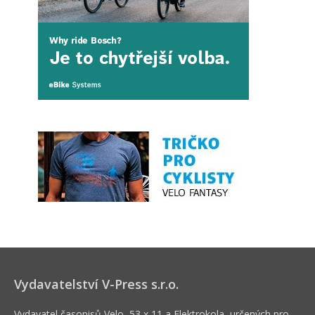
Vydavatelství V-Press s.r.o.
Vydavatel časopisů Velo, 53 x 11 a Elektrokola, určených pro