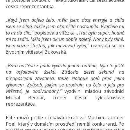
se postupně pořadím,“
rekapitulovala v cíli šestnáctiletá
česká reprezentantka.
„
Když jsem dojela čelo, měla jsem dost energie a cítila
jsem se silná, takže jsem okamžitě nastoupila. Vydrželo mi
to až do cíle,“
popisovala vítězka.
„Trať byla super, hodně
mi to sedlo. Měla jsem okruh dobře najetý. Nohy byly silné.
Jsem vážně šťastná, jak mi závod vyšel,“
usmívala se po
životním vítězství Bukovská.
„
Bára naštěstí z pádu vyvázla jenom odřena, bylo to ještě
na asfaltovém úseku. Ztrácela deset sekund na
předposlední závodnici, takže klobouk dolů před jejím
výkonem. Způsob, jakým se prodrala na čelo a jela pro
vítězství, je obdivuhodný,“
vyzdvihl mladou závodnici
Michal Bednář, trenér české cyklokrosové
reprezentace.
Elitě mužů podle očekávání kraloval Mathieu van der
Poel, který v domácím prostředí neměl konkurenci. Po