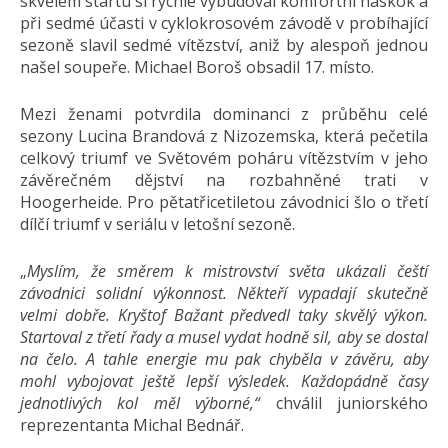
skvělém startu si rychle vybudoval komfortní náskok a
při sedmé účasti v cyklokrosovém závodě v probíhající
sezoně slavil sedmé vítězství, aniž by alespoň jednou
našel soupeře. Michael Boroš obsadil 17. místo.
Mezi ženami potvrdila dominanci z průběhu celé
sezony Lucina Brandová z Nizozemska, která pečetila
celkový triumf ve Světovém poháru vítězstvím v jeho
závěrečném dějství na rozbahněné trati v
Hoogerheide. Pro pětatřicetiletou závodnici šlo o třetí
dílčí triumf v seriálu v letošní sezoně.
„
Myslím, že směrem k mistrovství světa ukázali čeští
závodnici solidní výkonnost. Někteří vypadají skutečně
velmi dobře. Kryštof Bažant předvedl taky skvělý výkon.
Startoval z třetí řady a musel vydat hodně sil, aby se dostal
na čelo. A tahle energie mu pak chyběla v závěru, aby
mohl vybojovat ještě lepší výsledek. Každopádně časy
jednotlivých kol měl výborné,“
chválil juniorského
reprezentanta Michal Bednář.