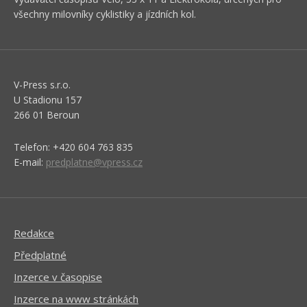
všechny milovníky cyklistiky a jízdních kol.
V-Press s.r.o.
U Stadionu 157
266 01 Beroun
Telefon: +420 604 763 835
E-mail:
predplatne@vpress.cz
Redakce
Předplatné
Inzerce v časopise
Inzerce na www stránkách