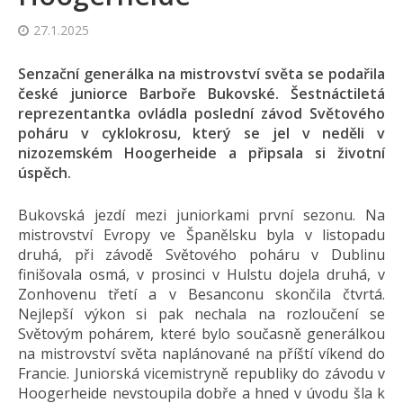
27.1.2025
Senzační generálka na mistrovství světa se podařila
české juniorce Barboře Bukovské. Šestnáctiletá
reprezentantka ovládla poslední závod Světového
poháru v cyklokrosu, který se jel v neděli v
nizozemském Hoogerheide a připsala si životní
úspěch.
Bukovská jezdí mezi juniorkami první sezonu. Na
mistrovství Evropy ve Španělsku byla v listopadu
druhá, při závodě Světového poháru v Dublinu
finišovala osmá, v prosinci v Hulstu dojela druhá, v
Zonhovenu třetí a v Besanconu skončila čtvrtá.
Nejlepší výkon si pak nechala na rozloučení se
Světovým pohárem, které bylo současně generálkou
na mistrovství světa naplánované na příští víkend do
Francie. Juniorská vicemistryně republiky do závodu v
Hoogerheide nevstoupila dobře a hned v úvodu šla k