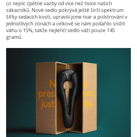
co nejvíc zpětné vazby od více než tisíce našich
zákazníků. Nové sedlo pokrývá ještě širší spektrum
šířky sedacích kostí, upravili jsme tvar a polstrování v
jednotlivých zónách a celkově se nám podařilo snížit
váhu o 15%, takže nejlehčí sedlo váží pouze 145
gramů.