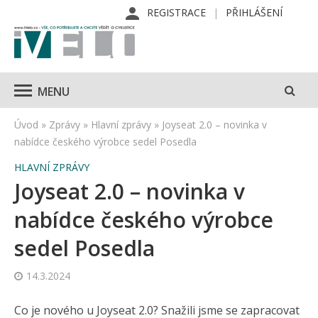
REGISTRACE
PŘIHLÁŠENÍ
MENU
Úvod
»
Zprávy
»
Hlavní zprávy
»
Joyseat 2.0 – novinka v
nabídce českého výrobce sedel Posedla
HLAVNÍ ZPRÁVY
Joyseat 2.0 – novinka v
nabídce českého výrobce
sedel Posedla
14.3.2024
Co je nového u Joyseat 2.0? Snažili jsme se zapracovat