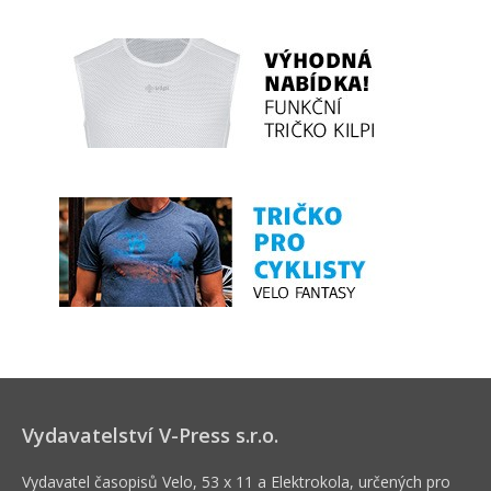
Vydavatelství V-Press s.r.o.
Vydavatel časopisů Velo, 53 x 11 a Elektrokola, určených pro