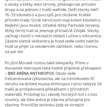
o skoky a kličky mezi stromy, překvapí vás přírodní
dropy a na jednom z trailů wallride. Delší stezky měří
16–33 kilometrů a jsou spíš pro zkušené. Krátké
přírodní traily různé náročnosti mají kolem kilometru.
Nejlehčí jsou modré, středně těžký Pacholek červený,
těžký černý trail se jmenuje příznačně Zmiják. Stezky
začínají i končí v rekreační oblasti Lučina u infocentra.
Zázemí včetně skillcentra je hned vedle vodní nádrže.
Hodí se přijet za celodenním zážitkem, nebo rovnou
na pár dní.
Po jižní Moravě rostou také bikeparky. Přímo v
moravské metropoli čeká hodně příjemné překvapení
–
BIKE ARÉNA ANTHROPOS
. Okolo vede
frekventovaná cyklostezka, ale na tréninkovém XC
okruhu na dohled muzea Anthropos rušno nebývá. Síť
trailů je prošpikovaná překážkami z přírodních
materiálů. Probíhají tu i závody horských kol v cross
country, ale bike aréna je zdarma přístupná pro
všechny. Procvičíte techniku jízdy ve strmých