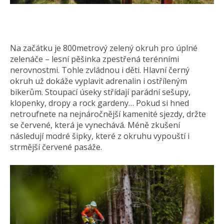
Na začátku je 800metrový zelený okruh pro úplné
zelenáče – lesní pěšinka zpestřená terénními
nerovnostmi. Tohle zvládnou i děti. Hlavní černý
okruh už dokáže vyplavit adrenalin i ostříleným
bikerům. Stoupací úseky střídají parádní sešupy,
klopenky, dropy a rock gardeny… Pokud si hned
netroufnete na nejnáročnější kamenité sjezdy, držte
se červené, která je vynechává. Méně zkušení
následují modré šipky, které z okruhu vypouští i
strmější červené pasáže.