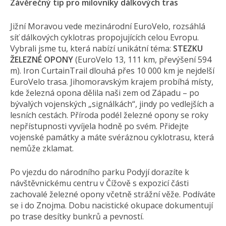
Závěrečný tip pro milovníky dálkových tras
Jižní Moravou vede mezinárodní EuroVelo, rozsáhlá
síť dálkových cyklotras propojujících celou Evropu.
Vybrali jsme tu, která nabízí unikátní téma:
STEZKU
ŽELEZNÉ OPONY
(EuroVelo 13, 111 km, převýšení 594
m). Iron CurtainTrail dlouhá přes 10 000 km je nejdelší
EuroVelo trasa. Jihomoravským krajem probíhá místy,
kde železná opona dělila naši zem od Západu – po
bývalých vojenských „signálkách“, jindy po vedlejších a
lesních cestách. Příroda podél železné opony se roky
nepřístupnosti vyvíjela hodně po svém. Přidejte
vojenské památky a máte svéráznou cyklotrasu, která
nemůže zklamat.
Po vjezdu do národního parku Podyjí dorazíte k
návštěvnickému centru v Čížově s expozicí části
zachovalé železné opony včetně strážní věže. Podíváte
se i do Znojma. Dobu nacistické okupace dokumentují
po trase desítky bunkrů a pevností.