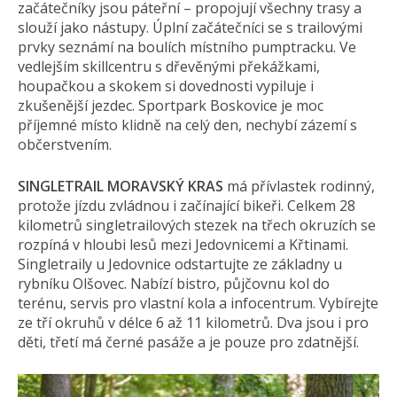
začátečníky jsou páteřní – propojují všechny trasy a
slouží jako nástupy. Úplní začátečníci se s trailovými
prvky seznámí na boulích místního pumptracku. Ve
vedlejším skillcentru s dřevěnými překážkami,
houpačkou a skokem si dovednosti vypiluje i
zkušenější jezdec. Sportpark Boskovice je moc
příjemné místo klidně na celý den, nechybí zázemí s
občerstvením.
SINGLETRAIL MORAVSKÝ KRAS
má přívlastek rodinný,
protože jízdu zvládnou i začínající bikeři. Celkem 28
kilometrů singletrailových stezek na třech okruzích se
rozpíná v hloubi lesů mezi Jedovnicemi a Křtinami.
Singletraily u Jedovnice odstartujte ze základny u
rybníku Olšovec. Nabízí bistro, půjčovnu kol do
terénu, servis pro vlastní kola a infocentrum. Vybírejte
ze tří okruhů v délce 6 až 11 kilometrů. Dva jsou i pro
děti, třetí má černé pasáže a je pouze pro zdatnější.