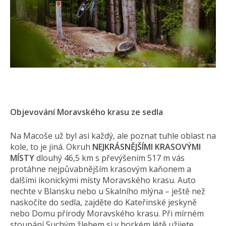
Objevování Moravského krasu ze sedla
Na Macoše už byl asi každý, ale poznat tuhle oblast na
kole, to je jiná. Okruh
NEJKRÁSNĚJŠÍMI KRASOVÝMI
MÍSTY
dlouhý 46,5 km s převýšením 517 m vás
protáhne nejpůvabnějším krasovým kaňonem a
dalšími ikonickými místy Moravského krasu. Auto
nechte v Blansku nebo u Skalního mlýna – ještě než
naskočíte do sedla, zajděte do Kateřinské jeskyně
nebo Domu přírody Moravského krasu. Při mírném
stoupání Suchým žlebem si v horkém létě užijete