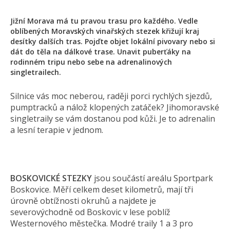
Jižní Morava má tu pravou trasu pro každého. Vedle
oblíbených Moravských vinařských stezek křižují kraj
desítky dalších tras. Pojďte objet lokální pivovary nebo si
dát do těla na dálkové trase. Unavit puberťáky na
rodinném tripu nebo sebe na adrenalinových
singletrailech.
Silnice vás moc neberou, raději porci rychlých sjezdů,
pumptracků a nálož klopených zatáček? Jihomoravské
singletraily se vám dostanou pod kůži. Je to adrenalin
a lesní terapie v jednom.
BOSKOVICKÉ STEZKY
jsou součástí areálu Sportpark
Boskovice. Měří celkem deset kilometrů, mají tři
úrovně obtížnosti okruhů a najdete je
severovýchodně od Boskovic v lese poblíž
Westernového městečka. Modré traily 1 a 3 pro