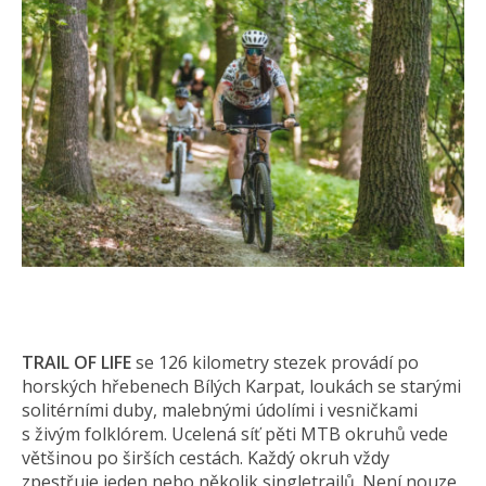
TRAIL OF LIFE
se 126 kilometry stezek provádí po
horských hřebenech Bílých Karpat, loukách se starými
solitérními duby, malebnými údolími i vesničkami
s živým folklórem. Ucelená síť pěti MTB okruhů vede
většinou po širších cestách. Každý okruh vždy
zpestřuje jeden nebo několik singletrailů. Není nouze