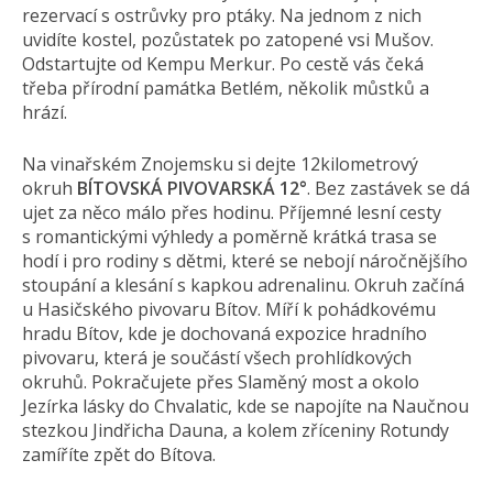
rezervací s ostrůvky pro ptáky. Na jednom z nich
uvidíte kostel, pozůstatek po zatopené vsi Mušov.
Odstartujte od Kempu Merkur. Po cestě vás čeká
třeba přírodní památka Betlém, několik můstků a
hrází.
Na vinařském Znojemsku si dejte 12kilometrový
okruh
BÍTOVSKÁ PIVOVARSKÁ 12°
. Bez zastávek se dá
ujet za něco málo přes hodinu. Příjemné lesní cesty
s romantickými výhledy a poměrně krátká trasa se
hodí i pro rodiny s dětmi, které se nebojí náročnějšího
stoupání a klesání s kapkou adrenalinu. Okruh začíná
u Hasičského pivovaru Bítov. Míří k pohádkovému
hradu Bítov, kde je dochovaná expozice hradního
pivovaru, která je součástí všech prohlídkových
okruhů. Pokračujete přes Slaměný most a okolo
Jezírka lásky do Chvalatic, kde se napojíte na Naučnou
stezkou Jindřicha Dauna, a kolem zříceniny Rotundy
zamíříte zpět do Bítova.