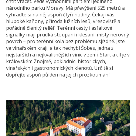
chtít vracet. Vede východními partiemi jediného
národního parku Moravy. Má převýšení 525 metrů a
vyhraďte si na něj aspoň čtyři hodiny. Čekají vás
hluboké kaňony, příroda lužních lesů, vřesoviště a
pořádně členitý reliéf. Terénní cesty i asfaltové
signálky mají prudká stoupání i klesání, místy nerovný
povrch – pro terénní kola bez problému sjízdné. Jste
ve vinařském kraji, a tak nechybí Šobes, jedna z
nejstarších a nejkvalitnějších vinic v zemi. Start a cíl je v
královském Znojmě, pokladnici historických,
vinařských i gastronomických klenotů. Určitě si
dopřejte aspoň půlden na jejich prozkoumání.