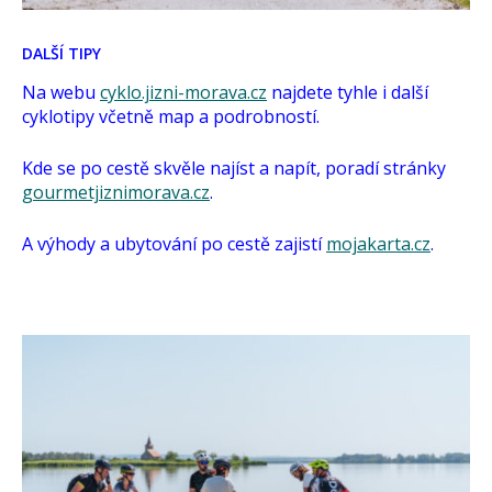
DALŠÍ TIPY
Na webu
cyklo.jizni-morava.cz
najdete tyhle i další
cyklotipy včetně map a podrobností.
Kde se po cestě skvěle najíst a napít, poradí stránky
gourmetjiznimorava.cz
.
A výhody a ubytování po cestě zajistí
mojakarta.cz
.