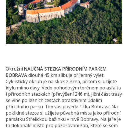
Okružní
NAUČNÁ STEZKA PŘÍRODNÍM PARKEM
BOBRAVA
dlouhá 45 km slibuje příjemný výlet.
Cyklistický okruh je na skok z Brna, přitom si užijete
idylu mimo davy. Vede pohodovým terénem po asfaltu
i přírodních stezkách (převýšení 246 m). Jižní část trasy
se vine po lesních cestách atraktivním údolím
přírodního parku. Tím vás povede říčka Bobrava. Na
poklidné stezce si užijete půvabná místa jako přírodní
památku Střelickou bažinku v nivě Bobravy. Na jaře je
to dokonalé místo pro pozorování žab, které se sem