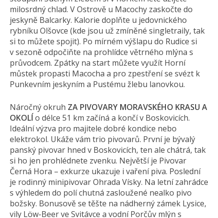
milosrdný chlad. V Ostrově u Macochy zaskočte do
jeskyně Balcarky. Kalorie doplňte u jedovnického
rybníku Olšovce (kde jsou už zmíněné singletraily, tak
si to můžete spojit). Po mírném výšlapu do Rudice si
v sezoně odpočiňte na prohlídce větrného mlýna s
průvodcem. Zpátky na start můžete využít Horní
můstek propasti Macocha a pro zpestření se svézt k
Punkevním jeskyním a Pustému žlebu lanovkou.
Náročný okruh
ZA PIVOVARY MORAVSKÉHO KRASU A
OKOLÍ
o délce 51 km začíná a končí v Boskovicích.
Ideální výzva pro majitele dobré kondice nebo
elektrokol. Ukáže vám trio pivovarů. První je bývalý
panský pivovar hned v Boskovicích, ten ale chátrá, tak
si ho jen prohlédnete zvenku. Největší je Pivovar
Černá Hora – exkurze ukazuje i vaření piva. Poslední
je rodinný minipivovar Ohrada Vísky. Na letní zahrádce
s výhledem do polí chutná zasloužené nealko pivo
božsky. Bonusově se těšte na nádherný zámek Lysice,
vily Löw-Beer ve Svitávce a vodní Porčův mlýn s