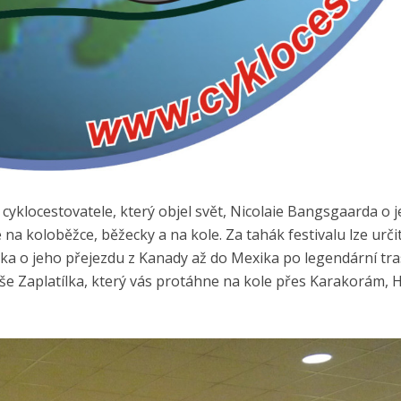
klocestovatele, který objel svět, Nicolaie Bangsgaarda o 
na koloběžce, běžecky a na kole. Za tahák festivalu lze urči
a o jeho přejezdu z Kanady až do Mexika po legendární tra
e Zaplatílka, který vás protáhne na kole přes Karakorám, H