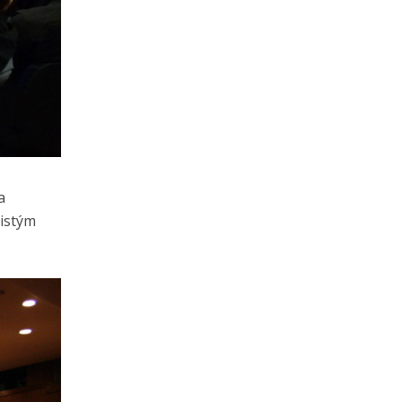
a
čistým