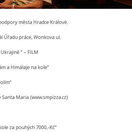
 podpory města Hradce Králové.
l Úřadu práce, Wonkova ul.
 Ukrajině “ – FILM
ám a Himálaje na kole“
kolím“
e Santa Maria (www.smpizza.cz)
kole za pouhých 7000,-Kč“