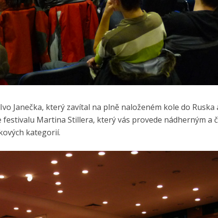
Ivo Janečka, který zavítal na plně naloženém kole do Ruska 
 festivalu Martina Stillera, který vás provede nádherným a 
kových kategorií.