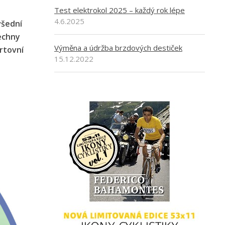
Test elektrokol 2025 – každý rok lépe
4.6.2025
všední
šechny
Výměna a údržba brzdových destiček
rtovní
15.12.2022