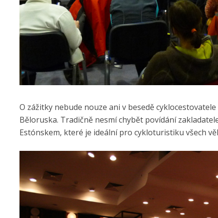
O zážitky nebude nouze ani v besedě cyklocestovatele 
Běloruska. Tradičně nesmí chybět povídání zakladatele
Estónskem, které je ideální pro cykloturistiku všech vě