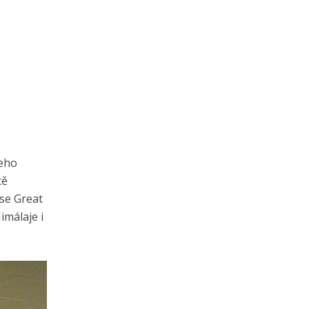
jeho
tě
se Great
imálaje i