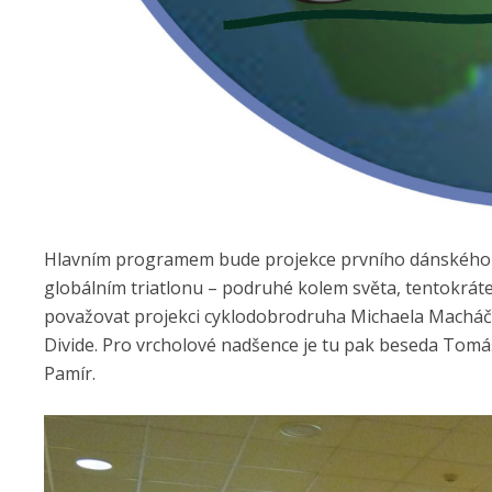
Hlavním programem bude projekce prvního dánského cy
globálním triatlonu – podruhé kolem světa, tentokráte 
považovat projekci cyklodobrodruha Michaela Macháčk
Divide. Pro vrcholové nadšence je tu pak beseda Tomáš
Pamír.