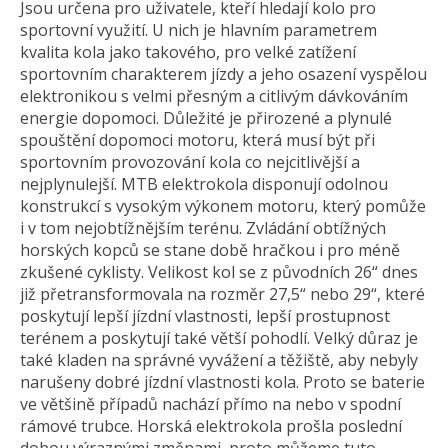
Jsou určena pro uživatele, kteří hledají kolo pro
sportovní využití. U nich je hlavním parametrem
kvalita kola jako takového, pro velké zatížení
sportovním charakterem jízdy a jeho osazení vyspělou
elektronikou s velmi přesným a citlivým dávkováním
energie dopomoci. Důležité je přirozené a plynulé
spouštění dopomoci motoru, která musí být při
sportovním provozování kola co nejcitlivější a
nejplynulejší. MTB elektrokola disponují odolnou
konstrukcí s vysokým výkonem motoru, který pomůže
i v tom nejobtížnějším terénu. Zvládání obtížných
horských kopců se stane době hračkou i pro méně
zkušené cyklisty. Velikost kol se z původních 26“ dnes
již přetransformovala na rozměr 27,5“ nebo 29“, které
poskytují lepší jízdní vlastnosti, lepší prostupnost
terénem a poskytují také větší pohodlí. Velký důraz je
také kladen na správné vyvážení a těžiště, aby nebyly
narušeny dobré jízdní vlastnosti kola. Proto se baterie
ve většině případů nachází přímo na nebo v spodní
rámové trubce. Horská elektrokola prošla poslední