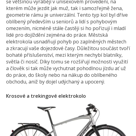
se většinou vyrábějí v unisexovém provedení, na
kterém může jezdit jak muž, tak i samozřejmě žena,
geometrie rámu je univerzální. Tento typ kol byl dříve
oblíbený především u seniorů a lidí s pohybovým
omezením, nicméně stále častěji si ho pořizují i mladí
lidé pro dojíždění zejména do práce. Městská
elektrokola usnadňují pohyb po zaplněných městech
a zkracují vaše dojezdové časy. Důležitou součást tvoří
bohaté příslušenství, mezi kterým nechybí blatníky,
světla či nosič. Díky tomu se rozšiřují možnosti využití
a člověk si tak může vychutnat pohodlnou jízdu ať už
do práce, do školy nebo na nákup do oblíbeného
obchodu, aniž by dojel udýchaný a upocený.
Krosové a trekingové elektrokolo