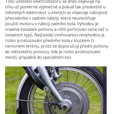
Toto umístění elektromotoru se dnes objevuje na
trhu už poměrně výjimečně a pokud tak především u
městských elektrokol, u kterých se objevuje nábojová
převodovka v zadním náboji, která neumožňuje
použití motoru v náboji zadního kola. Výhodou je
snadná instalace pohonu a nižší pořizovací cena než u
ostatních typů. Nejčastěji zmiňovanou nevýhodou je
riziko prokluzování předního kola v kluzkém či
nerovném terénu, proto se doporučují přední pohony
do městského provozu, kde je riziko prokluzování
menší, případně do speciálních kol.