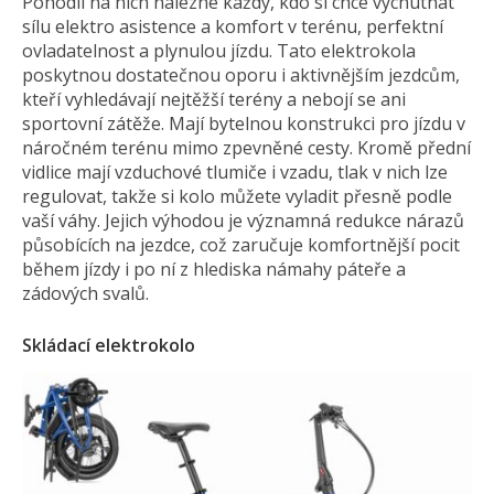
Pohodlí na nich nalezne každý, kdo si chce vychutnat
sílu elektro asistence a komfort v terénu, perfektní
ovladatelnost a plynulou jízdu. Tato elektrokola
poskytnou dostatečnou oporu i aktivnějším jezdcům,
kteří vyhledávají nejtěžší terény a nebojí se ani
sportovní zátěže. Mají bytelnou konstrukci pro jízdu v
náročném terénu mimo zpevněné cesty. Kromě přední
vidlice mají vzduchové tlumiče i vzadu, tlak v nich lze
regulovat, takže si kolo můžete vyladit přesně podle
vaší váhy. Jejich výhodou je významná redukce nárazů
působících na jezdce, což zaručuje komfortnější pocit
během jízdy i po ní z hlediska námahy páteře a
zádových svalů.
Skládací elektrokolo