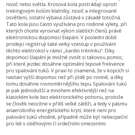
nosič nebo světla. Krosová kola postrádají oproti
trekingovým kolům blatníky, nosič a integrované
osvětlení, ostatní výbava zůstává v zásadě totožná.
Tato kola jsou často využívána pro rodinné výlety, při
kterých chcete vyrovnat výkon slabších členů právě
elektronickou dopomocí šlapání. V poslední době
prodejci registrují také velký vzestup v používání
těchto elektrokol v rámci „kardio tréninku“. Díky
dopomoci šlapání je možné zvolit si takovou pomoc,
při které jezdec dosáhne optimální tepové frekvence
pro spalování tuků. V praxi to znamená, že v kopcích si
nastaví vyšší dopomoc než při jízdě po rovině, a díky
tomu dosáhne rovnoměrnějšího tepu. Spalování tuků
je pak jednodušší a mnohem efektivnější než na
klasickém kole bez elektronického pohonu, protože
se člověk neocitne v příliš velké zátěži, a tedy v pásmu
anaerobního energetického krytí, které není pro
palování tuků vhodné, případně může být nebezpeční
pro lidi s oběhovými či srdečními omezeními.