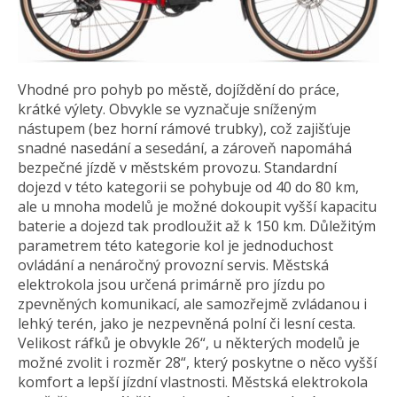
Vhodné pro pohyb po městě, dojíždění do práce,
krátké výlety. Obvykle se vyznačuje sníženým
nástupem (bez horní rámové trubky), což zajišťuje
snadné nasedání a sesedání, a zároveň napomáhá
bezpečné jízdě v městském provozu. Standardní
dojezd v této kategorii se pohybuje od 40 do 80 km,
ale u mnoha modelů je možné dokoupit vyšší kapacitu
baterie a dojezd tak prodloužit až k 150 km. Důležitým
parametrem této kategorie kol je jednoduchost
ovládání a nenáročný provozní servis. Městská
elektrokola jsou určená primárně pro jízdu po
zpevněných komunikací, ale samozřejmě zvládanou i
lehký terén, jako je nezpevněná polní či lesní cesta.
Velikost ráfků je obvykle 26“, u některých modelů je
možné zvolit i rozměr 28“, který poskytne o něco vyšší
komfort a lepší jízdní vlastnosti. Městská elektrokola