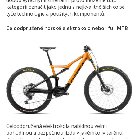
dobou výraznými změnami, proto můžeme tuto
kategorii označit jako jednu z nejkvalitnějších co se
týče technologie a použitých komponentů.
Celoodpružené horské elektrokolo neboli full MTB
Celoodpružená elektrokola nabídnou velmi
pohodlnou a bezpečnou jízdu v jakémkoliv terénu.