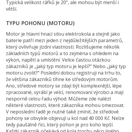
Typická velikost ráfků je 20“, ale mohou být menší i
větší.
TYPU POHONU (MOTORU)
Motor je hlavní hnací silou elektrokola a stejně jako
baterie patří mezi jeden z nejdůležitějších parametrů,
který ovlivňuje jízdní vlastnosti. Rozlišujeme několik
základních typů motorů a to zejména s ohledem na
výkon, napětí a umístění. Velice častou otázkou
zákazníků je „jaký typ motoru je lepší?“ Nebo „jaký typ
motoru zvolit?“ Poslední dobou registruji na trhu to,
že většina zákazníků tíhne ke středovým motorům.
Ano, středové motory se zdají být komplexnější, lépe
zpracované, vyrábí je velcí, renomovaní výrobci a mají
nesporně celou řadu výhod. Můžeme zde nalézt
některé vlastnosti, které zákazníka mohou omezovat.
V neposlední řadě je nutné také zmínit, že středové
pohony se obvykle objevují u kol nad 40 000 Kč. Nelze
tedy paušálně říci, který pohon je pro koho lepší.
Každý zákazník očekává od kola trochu něco jiného,