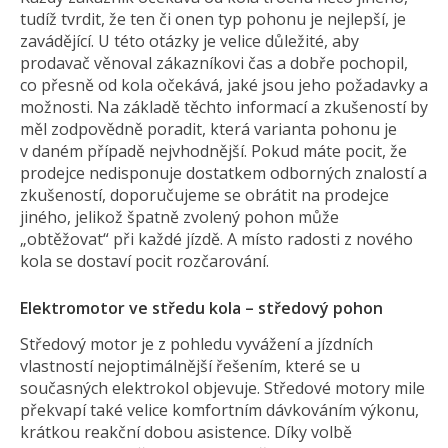
tudíž tvrdit, že ten či onen typ pohonu je nejlepší, je
zavádějící. U této otázky je velice důležité, aby
prodavač věnoval zákazníkovi čas a dobře pochopil,
co přesně od kola očekává, jaké jsou jeho požadavky a
možnosti. Na základě těchto informací a zkušeností by
měl zodpovědně poradit, která varianta pohonu je
v daném případě nejvhodnější. Pokud máte pocit, že
prodejce nedisponuje dostatkem odborných znalostí a
zkušeností, doporučujeme se obrátit na prodejce
jiného, jelikož špatně zvolený pohon může
„obtěžovat“ při každé jízdě. A místo radosti z nového
kola se dostaví pocit rozčarování.
Elektromotor ve středu kola – středový pohon
Středový motor je z pohledu vyvážení a jízdních
vlastností nejoptimálnější řešením, které se u
současných elektrokol objevuje. Středové motory mile
překvapí také velice komfortním dávkováním výkonu,
krátkou reakční dobou asistence. Díky volbě