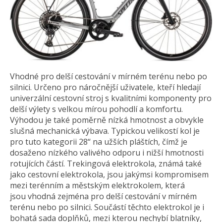
Vhodné pro delší cestování v mírném terénu nebo po
silnici. Určeno pro náročnější uživatele, kteří hledají
univerzální cestovní stroj s kvalitními komponenty pro
delší výlety s velkou mírou pohodlí a komfortu.
Výhodou je také poměrně nízká hmotnost a obvykle
slušná mechanická výbava. Typickou velikostí kol je
pro tuto kategorii 28“ na užších pláštích, čímž je
dosaženo nízkého valivého odporu i nižší hmotnosti
rotujících částí. Trekingová elektrokola, známá také
jako cestovní elektrokola, jsou jakýmsi kompromisem
mezi terénním a městským elektrokolem, která
jsou vhodná zejména pro delší cestování v mírném
terénu nebo po silnici. Součástí těchto elektrokol je i
bohatá sada doplňků, mezi kterou nechybí blatníky,