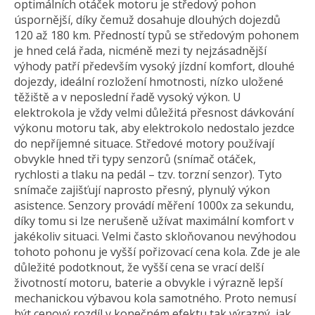
optimálních otáček motoru je středový pohon
úspornější, díky čemuž dosahuje dlouhých dojezdů
120 až 180 km. Předností typů se středovým pohonem
je hned celá řada, nicméně mezi ty nejzásadnější
výhody patří především vysoký jízdní komfort, dlouhé
dojezdy, ideální rozložení hmotnosti, nízko uložené
těžiště a v neposlední řadě vysoký výkon. U
elektrokola je vždy velmi důležitá přesnost dávkování
výkonu motoru tak, aby elektrokolo nedostalo jezdce
do nepříjemné situace. Středové motory používají
obvykle hned tři typy senzorů (snímač otáček,
rychlosti a tlaku na pedál – tzv. torzní senzor). Tyto
snímače zajišťují naprosto přesný, plynulý výkon
asistence. Senzory provádí měření 1000x za sekundu,
díky tomu si lze nerušeně užívat maximální komfort v
jakékoliv situaci. Velmi často skloňovanou nevýhodou
tohoto pohonu je vyšší pořizovací cena kola. Zde je ale
důležité podotknout, že vyšší cena se vrací delší
životností motoru, baterie a obvykle i výrazně lepší
mechanickou výbavou kola samotného. Proto nemusí
být cenový rozdíl v konečném efektu tak výrazný, jak