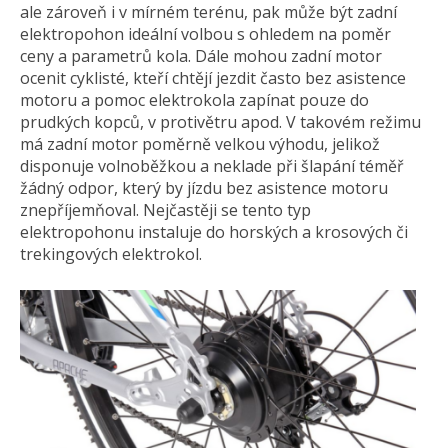
ale zároveň i v mírném terénu, pak může být zadní
elektropohon ideální volbou s ohledem na poměr
ceny a parametrů kola. Dále mohou zadní motor
ocenit cyklisté, kteří chtějí jezdit často bez asistence
motoru a pomoc elektrokola zapínat pouze do
prudkých kopců, v protivětru apod. V takovém režimu
má zadní motor poměrně velkou výhodu, jelikož
disponuje volnoběžkou a neklade při šlapání téměř
žádný odpor, který by jízdu bez asistence motoru
znepříjemňoval. Nejčastěji se tento typ
elektropohonu instaluje do horských a krosových či
trekingových elektrokol.