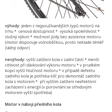
výhody:
jeden z nejpoužívanějších typů motorů na
trhu * cenová dostupnost * vysoká spolehlivost *
slušný výkon * možnost jízdy bez asistence motoru
(motor disponuje volnoběžkou, proto neklade téměř
žádný odpor)
nevýhody:
vyšší zatížení kola v zadní části * menší
citlivost při dávkování výkonu motoru * v prudkém
kopci vyšší hlučnost motoru * v případě defektu
zadního kola je potřeba klíč pro demontáž zadního
kola s motorem * při vyšším zatížení neefektivní
zacházení s energií (v porovnání se středovým
motorem vyšší spotřeba)
Motor v náboji předního kola