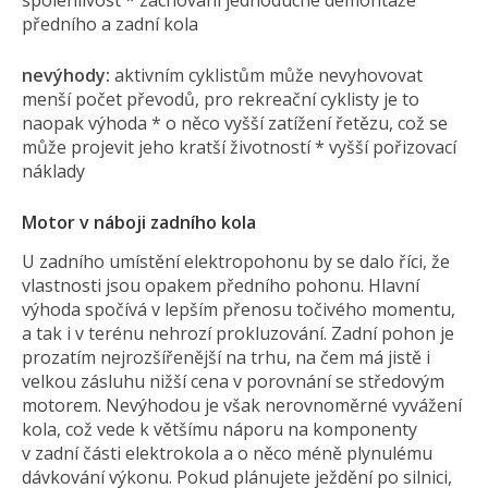
předního a zadní kola
nevýhody:
aktivním cyklistům může nevyhovovat
menší počet převodů, pro rekreační cyklisty je to
naopak výhoda * o něco vyšší zatížení řetězu, což se
může projevit jeho kratší životností * vyšší pořizovací
náklady
Motor v náboji zadního kola
U zadního umístění elektropohonu by se dalo říci, že
vlastnosti jsou opakem předního pohonu. Hlavní
výhoda spočívá v lepším přenosu točivého momentu,
a tak i v terénu nehrozí prokluzování. Zadní pohon je
prozatím nejrozšířenější na trhu, na čem má jistě i
velkou zásluhu nižší cena v porovnání se středovým
motorem. Nevýhodou je však nerovnoměrné vyvážení
kola, což vede k většímu náporu na komponenty
v zadní části elektrokola a o něco méně plynulému
dávkování výkonu. Pokud plánujete ježdění po silnici,