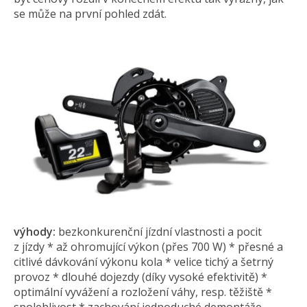
se může na první pohled zdát.
výhody:
bezkonkurenční jízdní vlastnosti a pocit
z jízdy * až ohromující výkon (přes 700 W) * přesné a
citlivé dávkování výkonu kola * velice tichý a šetrný
provoz * dlouhé dojezdy (díky vysoké efektivitě) *
optimální vyvážení a rozložení váhy, resp. těžiště *
spolehlivost * zachování jednoduché demontáže